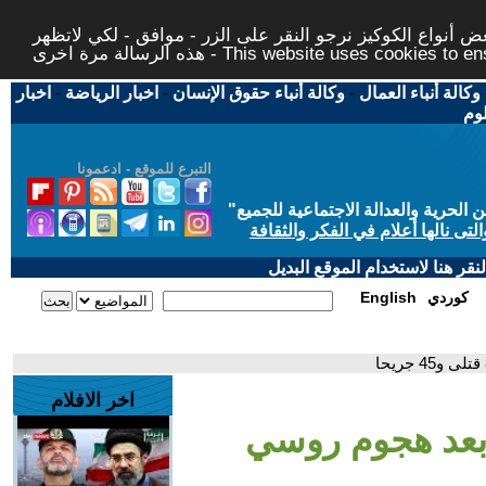
 أنواع الكوكيز نرجو النقر على الزر - موافق - لكي لاتظهر
This website uses cookies to ensure you ge
وكالة أنباء العمال
-
وكالة أنباء حقوق الإنسان
-
اخبار الرياضة
-
اخبار
لوم
التبرع للموقع - ادعمونا
حرية والعدالة الاجتماعية للجميع
"
تى نالها أعلام في الفكر والثقافة
قر هنا لاستخدام الموقع البديل
كوردي
English
اخر الافلام
ا بعد هجوم روسي