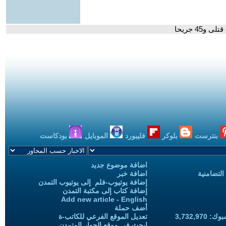
بنترست
بلوكر
فليبورد
الموبايل
بودكاست
اضافة موضوع جديد
التضامنية
اضافة خبر
إضافة يوتيوب-فلم إلى يوتيوب التمدن
إضافة كتاب إلى مكتبة التمدن
Add new article - English
أضف حملة
3,732,97
تعديل الموقع الفرعي للكاتب-ة
ابحث في موقع الحوار المتمدن