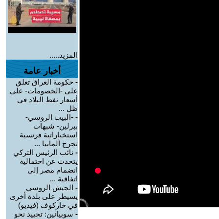
المزيد.....
أخبار عامة
-
حكومة العراق تعلق
على -الخصومات- على
أسعار نفط البلاد في
ظل ...
-
-البيت الروسي-
ببرلين- شبهات
استخباراتية فرنسية
تحرج ألمانيا ...
-
نائب الرئيس التركي
يتحدث عن احتمالية
انضمام مصر إلى
اتفاقية ...
-
الجيش الروسي
يسيطر على بلدة أخرى
في خاركوف (فيديو)
-
سوبيانين: تحييد نحو