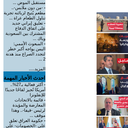
مستقبل الموض ...
-
-من دون ملابس-..
مطعم يُتيح لزبائنه تجربة
تناول الطعام عراة ...
-
تعليق إيراني جديد
على اتفاق الدفاع
المشترك بين السعودية
وباك ...
-
المبعوث الأممي:
اليمن يواجه أكبر خطر
لتجدد الصراع منذ هدنة
2 ...
المزيد.....
احدث الأخبار المهمة
-
أكثر فعالية بـ27%..
أمريكا تُجيز لقاحًا جديدًا
للإنفلونزا
-
قائمة بالاتحادات
المعارضة والمؤيدة
لرئيس -فيفا-.. وهذا
موقف ...
-
حكومة العراق تعلق
على -الخصومات- على