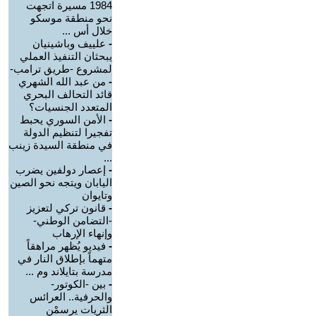
1984 مسيرة اتجهت
نحو منطقة موسكو
خلال أس ...
-
علييف وباشينيان
يبحثان التنفيذ العملي
لمشروع -طريق ترامب-
-
من عبد الله الشهري
قائد التحالف البحري
المتعدد الجنسيات؟
-
الأمن السوري يحبط
تفجيرا لتنظيم الدولة
في منطقة السيدة زينب
...
-
إعصار دولفين يضرب
اليابان ويتجه نحو الصين
وتايوان
-
قانون تركي لتعزيز
-التضامن الوطني-
وإنهاء الإرهاب
-
فيديو يُظهر مراهقاً
متهماً بإطلاق النار في
مدرسة بتايلاند وم ...
-
بين -الكوتور-
والحرفية.. العرائس
الثريات يرسمْن