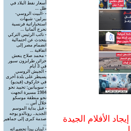
أسعار نفط البلاد في
ظل ...
-
-البيت الروسي-
ببرلين- شبهات
استخباراتية فرنسية
تحرج ألمانيا ...
-
نائب الرئيس التركي
يتحدث عن احتمالية
انضمام مصر إلى
اتفاقية ...
-
محمد صلاح ينعش
خزائن طرابزون سبور
في 3 أيام
-
الجيش الروسي
يسيطر على بلدة أخرى
في خاركوف (فيديو)
-
سوبيانين: تحييد نحو
1984 مسيرة اتجهت
نحو منطقة موسكو
خلال أس ...
-
قبل بداية الموسم
الجديد.. رونالدو يوجه
جاد الأفلام الجيدة
صدمة كبرى إلى جماهير
...
ا
-
لبنان يبدأ تحضيراته