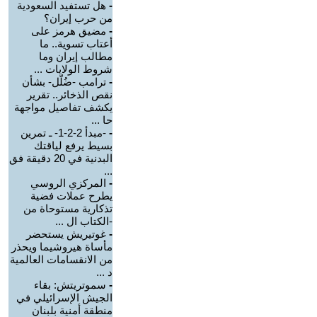
-
هل تستفيد السعودية
من حرب إيران؟
-
مضيق هرمز على
أعتاب تسوية.. ما
مطالب إيران وما
شروط الولايات ...
-
ترامب -ضُلّل- بشأن
نقص الذخائر.. تقرير
يكشف تفاصيل مواجهة
حا ...
-
-مبدأ 2-2-1- ـ تمرين
بسيط يرفع لياقتك
البدنية في 20 دقيقة فق
...
-
المركزي الروسي
يطرح عملات فضية
تذكارية مستوحاة من
-الكتاب ال ...
-
غوتيريش يستحضر
مأساة هيروشيما ويحذر
من الانقسامات العالمية
د ...
-
سموتريتش: بقاء
الجيش الإسرائيلي في
منطقة أمنية بلبنان