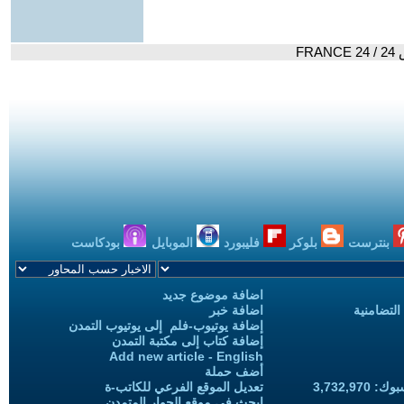
F
بنترست
بلوكر
فليبورد
الموبايل
بودكاست
اضافة موضوع جديد
التضامنية
اضافة خبر
إضافة يوتيوب-فلم إلى يوتيوب التمدن
إضافة كتاب إلى مكتبة التمدن
Add new article - English
أضف حملة
3,732,97
تعديل الموقع الفرعي للكاتب-ة
ابحث في موقع الحوار المتمدن