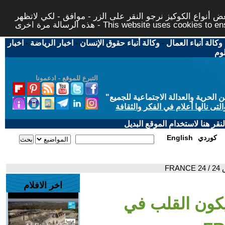
 أنواع الكوكيز نرجو النقر على الزر - موافق - لكي لاتظهر
This website uses cookies to ensure you ge
وكالة أنباء العمال
-
وكالة أنباء حقوق الإنسان
-
اخبار الرياضة
-
اخبار
لوم
التبرع للموقع - ادعمونا
حرية والعدالة الاجتماعية للجميع
"
تى نالها أعلام في الفكر والثقافة
قر هنا لاستخدام الموقع البديل
كوردي
English
F
اخر الافلام
يكون القلب في