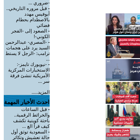
-ضروري ...
-
قبل مروره التاريخي..
أبوفيس مهدد
بالاصطدام بحطام
فضائي
-
الصعود إلى -الفجر
الكوني-!
-
-المصري- عبدالرحمن
السيد يرد على هجمات
ترامب: -الرجل لا يستط
...
-
-نيويورك تايمز-:
الاستخبارات المركزية
الأمريكية تنشئ فرقة
سر ...
المزيد.....
احدث الأخبار المهمة
-
قبل الساعات
والخرائط الرقمية..
باحثة كويتية تكشف
كيف قرأ الع ...
-
السعودية توثق أول
حالة تعشيش وتكاثر