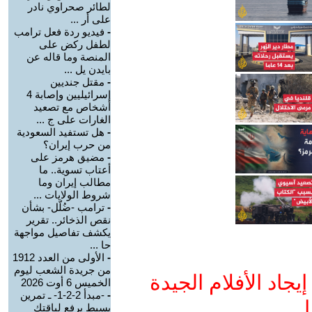
لطائر صحراوي نادر
على أر ...
-
فيديو ردة فعل ترامب
لطفل ركض على
المنصة وما قاله عن
بايدن يل ...
-
مقتل جنديين
إسرائيليين وإصابة 4
أشخاص مع تصعيد
الغارات على ج ...
-
هل تستفيد السعودية
من حرب إيران؟
-
مضيق هرمز على
أعتاب تسوية.. ما
مطالب إيران وما
شروط الولايات ...
-
ترامب -ضُلّل- بشأن
نقص الذخائر.. تقرير
يكشف تفاصيل مواجهة
حا ...
-
الأولى من العدد 1912
من جريدة الشعب ليوم
جاد الأفلام الجيدة
الخميس 6 أوت 2026
-
-مبدأ 2-2-1- ـ تمرين
ا
بسيط يرفع لياقتك