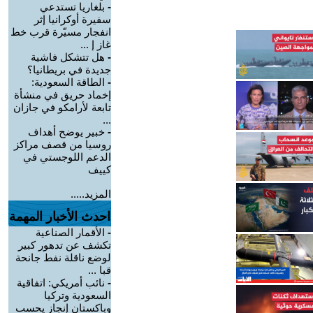
-
بلغاريا تستدعي
سفيرة أوكرانيا إثر
انفجار مسيّرة قرب خط
غاز إ ...
-
هل تتشكل فاشية
جديدة في بريطانيا؟
-
الطاقة السعودية:
إخماد حريق في منشأة
تابعة لأرامكو في جازان
...
-
خبير يوضح أهداف
روسيا من قصف مراكز
الدعم اللوجستي في
كييف
المزيد.....
احدث الأخبار المهمة
-
الأقمار الصناعية
تكشف عن تدهور كبير
لوضع ناقلة نفط جانحة
قبا ...
-
نائب أمريكي: اتفاقية
السعودية وتركيا
وباكستان إنجاز يحسب