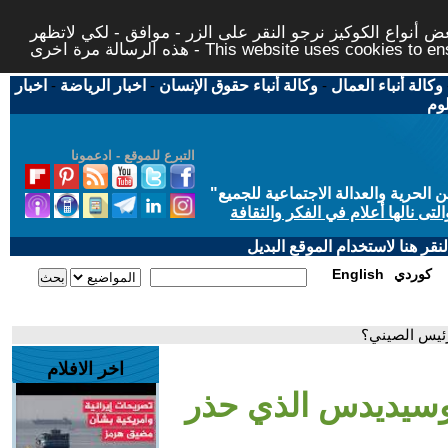
 أنواع الكوكيز نرجو النقر على الزر - موافق - لكي لاتظهر
This website uses cookies to ensure you ge
وكالة أنباء العمال
-
وكالة أنباء حقوق الإنسان
-
اخبار الرياضة
-
اخبار
لوم
التبرع للموقع - ادعمونا
حرية والعدالة الاجتماعية للجميع
"
تى نالها أعلام في الفكر والثقافة
قر هنا لاستخدام الموقع البديل
كوردي
English
رئيس الصيني؟
اخر الافلام
ثوسيديدس الذي حذر