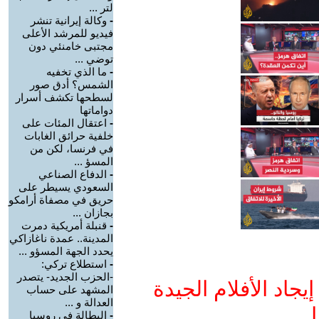
لتر ...
-
وكالة إيرانية تنشر
فيديو للمرشد الأعلى
مجتبى خامنئي دون
توضي ...
-
ما الذي تخفيه
الشمس؟ أدق صور
لسطحها تكشف أسرار
دواماتها
-
اعتقال المئات على
خلفية حرائق الغابات
في فرنسا، لكن من
المسؤ ...
-
الدفاع الصناعي
السعودي يسيطر على
حريق في مصفاة أرامكو
بجازان ...
-
قنبلة أمريكية دمرت
المدينة.. عمدة ناغازاكي
يحدد الجهة المسؤو ...
-
استطلاع تركي:
-الحزب الجديد- يتصدر
جاد الأفلام الجيدة
المشهد على حساب
العدالة و ...
ا
-
البطالة في روسيا