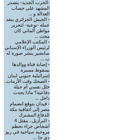
-الحزب الجديد- يتصدر
المشهد على حساب
العدالة و ...
-
الجيش الجزائري ينفذ
عملة -نوعية- لتحرير
مواطن ألماني كان
مخت ...
-
المكتب الإعلامي
لرئيس الوزراء الإسباني
سانشيز ينشر صورة له
ب ...
-
إصابة فتاة ووالدها
بسقوط مسيرة
إسرائيلية جنوبي لبنان
-
الضحك وقت الأزمات..
خلل نفسي أم حيلة
دفاعية؟ ماذا يحدث
داخل ...
-
فيدان يتوقع انضمام
مصر إلى اتفاقية مكة
للدفاع المشترك
-
البرازيل.. مقتل 4
أشخاص جراء تحطم
مروحية سياحية في ريو
دي جا ...