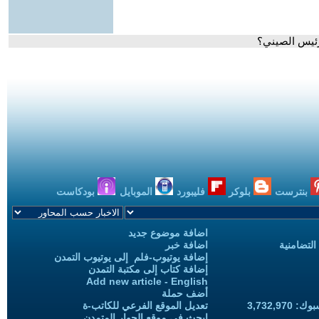
رئيس الصيني؟
بنترست
بلوكر
فليبورد
الموبايل
بودكاست
اضافة موضوع جديد
التضامنية
اضافة خبر
إضافة يوتيوب-فلم إلى يوتيوب التمدن
إضافة كتاب إلى مكتبة التمدن
Add new article - English
أضف حملة
3,732,97
تعديل الموقع الفرعي للكاتب-ة
ابحث في موقع الحوار المتمدن