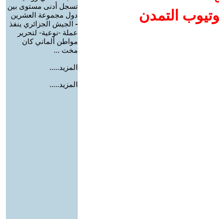
تسجل أدنى مستوى بين
وتيوب التمدن
دول مجموعة العشرين
-
الجيش الجزائري ينفذ
عملة -نوعية- لتحرير
مواطن ألماني كان
مخت ...
المزيد.....
المزيد.....