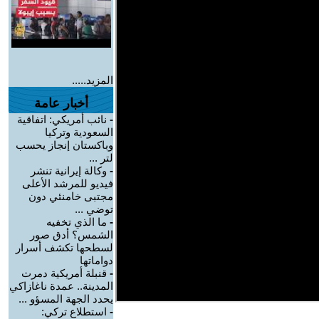
المزيد.....
أخبار عامة
-
نائب أمريكي: اتفاقية
السعودية وتركيا
وباكستان إنجاز يحسب
لتر ...
-
وكالة إيرانية تنشر
فيديو للمرشد الأعلى
مجتبى خامنئي دون
توضي ...
-
ما الذي تخفيه
الشمس؟ أدق صور
لسطحها تكشف أسرار
دواماتها
-
قنبلة أمريكية دمرت
المدينة.. عمدة ناغازاكي
يحدد الجهة المسؤو ...
-
استطلاع تركي: