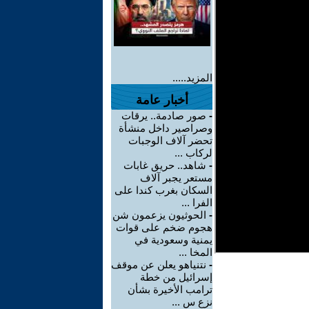
المزيد.....
أخبار عامة
-
صور صادمة.. يرقات
وصراصير داخل منشأة
تحضر آلاف الوجبات
لركاب ...
-
شاهد.. حريق غابات
مستعر يجبر آلاف
السكان بغرب كندا على
الفرا ...
-
الحوثيون يزعمون شن
هجوم ضخم على قوات
يمنية وسعودية في
المخا ...
-
نتنياهو يعلن عن موقف
إسرائيل من خطة
ترامب الأخيرة بشأن
نزع س ...