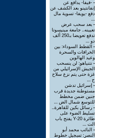
-
-فيفا- يدافع عن
إنفانتينو بعد الكشف عن
دفع -يويفا- تسوية مال
...
-
بعد سحب عرض
تعيينه.. جامعة مينيسوتا
تدفع تعويضا بـ250 ألف
دو ...
-
القطط السوداء: بين
الخرافات والسحرة
وعيد الهالوين
-
نتنياهو: لن ينسحب
الجيش الإسرائيلي من
غزة حتى يتم نزع سلاح
ح ...
-
إسرائيل تدشن
مستوطنة جديدة قرب
جنين ضمن مخطط
للتوسع شمال الض ...
-
رسائل بكين للقاهرة..
تسليط الضوء على
طائرة Y-20 يفتح باب
الت ...
-
النائب محمد أبو
النصر: تسجيل خطوط