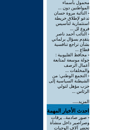
محمول بأسماء
المواطنين دون ...
-
النائبة مروة حسان
تدعو لإطلاق خريطة
استثمارية لتأسيس
فروع لل ...
-
النائب أحمد ناصر
يتقدم بسؤال برلماني
بشأن تراجع تنافسية
قطاع ...
-
محافظ القليوبية :
جولة موسعة لمتابعة
أعمال الرصف
والمخلفات ...
-
التجمع الوطني: من
الشيطنة السياسية إلى
حزب مؤهل لتولي
الرئاس ...
المزيد.....
احدث الأخبار المهمة
-
صور صادمة.. يرقات
وصراصير داخل منشأة
تحضر آلاف الوجبات