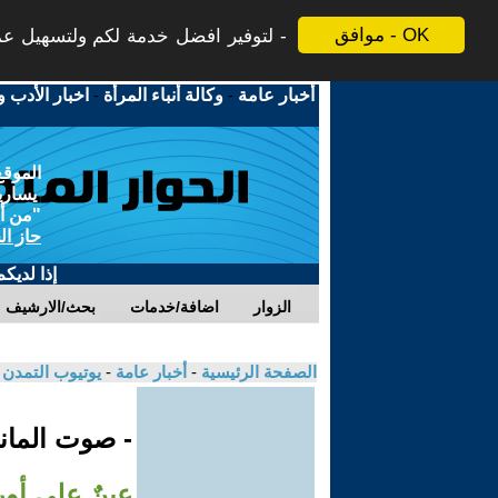
موافق - OK
لتوفير افضل خدمة لكم ولتسهيل عملي
أخبار عامة
-
وكالة أنباء المرأة
-
اخبار الأدب و
الموقع
يسارية
"من أج
حاز ال
إذا لديك
الزوار
اضافة/خدمات
بحث/الارشيف
الصفحة الرئيسية
-
أخبار عامة
-
يوتيوب التمدن
- صوت الماني
عينٌ على أور