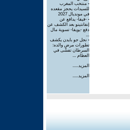
-
منتخب المغرب
للسيدات يحجز مقعده
في مونديال 2027
-
-فيفا- يدافع عن
إنفانتينو بعد الكشف عن
دفع -يويفا- تسوية مال
...
-
نجل جو بايدن يكشف
تطورات مرض والده:
السرطان تفشّى في
العظام ...
المزيد.....
المزيد.....