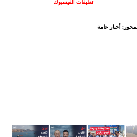
تعليقات الفيسبوك
محور: أخبار عامة