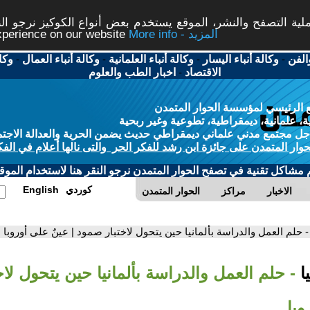
ة التصفح والنشر، الموقع يستخدم بعض أنواع الكوكيز نرجو النق
More info - المزيد
experience on our website
الفن
-
وكالة أنباء اليسار
-
وكالة أنباء العلمانية
-
وكالة أنباء العمال
-
وكا
الاقتصاد
-
اخبار الطب والعلوم
 الرئيسي لمؤسسة الحوار المتمدن
، علمانية، ديمقراطية، تطوعية وغير ربحية
ل مجتمع مدني علماني ديمقراطي حديث يضمن الحرية والعدالة الاجتم
حوار المتمدن على جائزة ابن رشد للفكر الحر والتى نالها أعلام في الفك
م مشاكل تقنية في تصفح الحوار المتمدن نرجو النقر هنا لاستخدام الموقع
كوردي
English
الاخبار
مراكز
الحوار المتمدن
- حلم العمل والدراسة بألمانيا حين يتحول لاختبار صمود | عينٌ على أوروبا
ا
- حلم العمل والدراسة بألمانيا حين يتحول لاخ
وبا