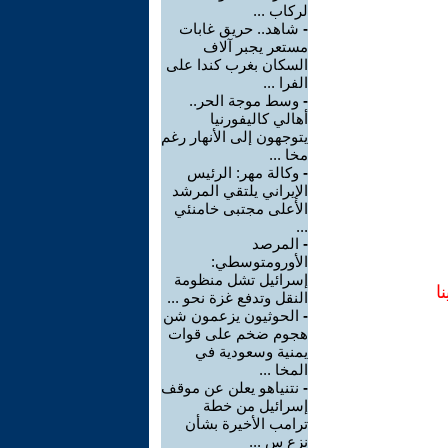
لركاب ...
-
شاهد.. حريق غابات
مستعر يجبر آلاف
السكان بغرب كندا على
الفرا ...
-
وسط موجة الحر..
أهالي كاليفورنيا
يتوجهون إلى الأنهار رغم
مخا ...
-
وكالة مهر: الرئيس
الإيراني يلتقي المرشد
الأعلى مجتبى خامنئي
...
-
المرصد
الأورومتوسطي:
إسرائيل تشل منظومة
ا
النقل وتدفع غزة نحو ...
-
الحوثيون يزعمون شن
هجوم ضخم على قوات
يمنية وسعودية في
المخا ...
-
نتنياهو يعلن عن موقف
إسرائيل من خطة
ترامب الأخيرة بشأن
نزع س ...