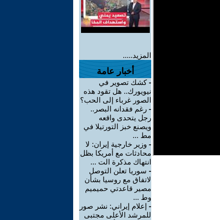
المزيد.....
أخبار عامة
-
كشك تصوير في
نيويورك.. هل تقود هذه
الصور غرباء إلى الحب؟
-
رغم فقدانه البصر..
رجل يتحدى واقعه
ويصنع خبز التورتيلا في
مط ...
-
وزير خارجية إيران: لا
محادثات مع أمريكا بظل
انتهاك مذكرة الت ...
-
سوريا تعلن التوصل
لاتفاق مع روسيا بشأن
مصير قاعدتي حميميم
وط ...
-
إعلام إيراني: نشر صور
للمرشد الأعلى مجتبى