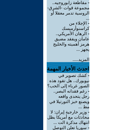
-
مقاطعة زابوروجيه..
مجموعة قوات -الشرق-
الروسية تدمر معقلا أو
...
-
الإجلاء من
كراسنوأرميسك
-
الرهان الأمريكي..
عامان ويفقد مضيق
هرمز أهميته والخليج
يجهز ...
المزيد.....
احدث الأخبار المهمة
-
كشك تصوير في
نيويورك.. هل تقود هذه
الصور غرباء إلى الحب؟
-
رغم فقدانه البصر..
رجل يتحدى واقعه
ويصنع خبز التورتيلا في
مط ...
-
وزير خارجية إيران: لا
محادثات مع أمريكا بظل
انتهاك مذكرة الت ...
-
سوريا تعلن التوصل