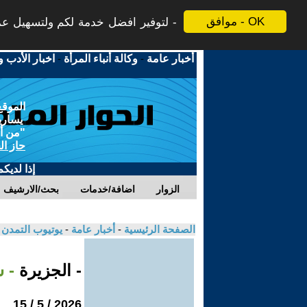
موافق - OK
لتوفير افضل خدمة لكم ولتسهيل عملي
أخبار عامة
-
وكالة أنباء المرأة
-
اخبار الأدب و
الموقع
يسارية
"من أج
حاز ال
إذا لديك
الزوار
اضافة/خدمات
بحث/الارشيف
الصفحة الرئيسية
-
أخبار عامة
-
يوتيوب التمدن
- الجزيرة
- 
2026 / 5 / 15