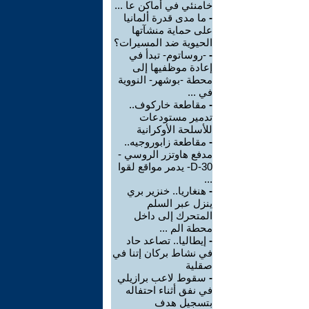
خامنئي في أماكن عا ...
-
ما مدى قدرة ألمانيا
على حماية منشآتها
الحيوية ضد المسيرات؟
-
-روساتوم- تبدأ في
إعادة موظفيها إلى
محطة -بوشهر- النووية
في ...
-
مقاطعة خاركوف..
تدمير مستودعات
للأسلحة الأوكرانية
-
مقاطعة زابوروجيه..
مدفع هاوتزر الروسي -
D-30- يدمر مواقع لقوا
...
-
هنغاريا.. خنزير بري
ينزل عبر السلم
المتحرك إلى داخل
محطة الم ...
-
إيطاليا.. تصاعد حاد
في نشاط بركان إتنا في
صقلية
-
سقوط لاعب برازيلي
في نفق أثناء احتفاله
بتسجيل هدف