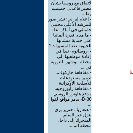
لاتفاق مع روسيا بشأن
مصير قاعدتي حميميم
وط ...
-
إعلام إيراني: نشر صور
للمرشد الأعلى مجتبى
خامنئي في أماكن عا ...
-
ما مدى قدرة ألمانيا
على حماية منشآتها
الحيوية ضد المسيرات؟
-
-روساتوم- تبدأ في
إعادة موظفيها إلى
محطة -بوشهر- النووية
في ...
ا
-
مقاطعة خاركوف..
تدمير مستودعات
للأسلحة الأوكرانية
-
مقاطعة زابوروجيه..
مدفع هاوتزر الروسي -
D-30- يدمر مواقع لقوا
...
-
هنغاريا.. خنزير بري
ينزل عبر السلم
المتحرك إلى داخل
محطة الم ...