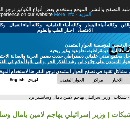
ة التصفح والنشر، الموقع يستخدم بعض أنواع الكوكيز نرجو النق
More info - المزيد
experience on our website
الفن
-
وكالة أنباء اليسار
-
وكالة أنباء العلمانية
-
وكالة أنباء العمال
-
وكا
الاقتصاد
-
اخبار الطب والعلوم
 الرئيسي لمؤسسة الحوار المتمدن
، علمانية، ديمقراطية، تطوعية وغير ربحية
ل مجتمع مدني علماني ديمقراطي حديث يضمن الحرية والعدالة الاجتم
حوار المتمدن على جائزة ابن رشد للفكر الحر والتى نالها أعلام في الفك
م مشاكل تقنية في تصفح الحوار المتمدن نرجو النقر هنا لاستخدام الموقع
كوردي
English
الاخبار
مراكز
الحوار المتمدن
- شبكات | وزير إسرائيلي يهاجم لامين يامال وسانشيز يرد
شبكات | وزير إسرائيلي يهاجم لامين يامال وسا