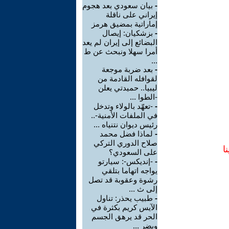
-
بيان سعودي بعد هجوم
إيراني على ناقلة
إماراتية بمضيق هرمز
-
بزشكيان: إيصال
البضائع إلى إيران لم يعد
أمرا سهلا ونبحث عن ط
...
-
بعد ضربة موجعة
لقوافله القادمة من
ليبيا.. حميدتي يعلن
-الطوا ...
-
-تعهّد بالولاء وتدخل
في الملفات الأمنية-..
رئيس ديوان نتنياه ...
-
لماذا فضل محمد
صلاح الدوري التركي
ا
على السعودي؟
-
-إنديكس-: سيارتو
يواجه اتهاما بتلقي
رشوة وعقوبة قد تصل
إلى ث ...
-
طبيب يحذر: تناول
الآيس كريم بكثرة في
الحر قد يرهق الجسم
ويضر ...