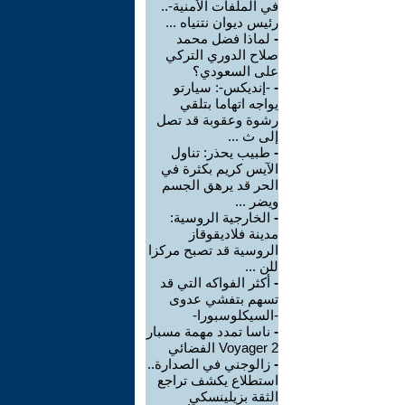
في الملفات الأمنية-..
رئيس ديوان نتنياه ...
-
لماذا فضل محمد
صلاح الدوري التركي
على السعودي؟
-
-إنديكس-: سيارتو
يواجه اتهاما بتلقي
رشوة وعقوبة قد تصل
إلى ث ...
-
طبيب يحذر: تناول
الآيس كريم بكثرة في
الحر قد يرهق الجسم
ويضر ...
-
الخارجية الروسية:
مدينة فلاديقوقاز
الروسية قد تصبح مركزا
للن ...
-
أكثر الفواكه التي قد
تسهم بتفشي عدوى
-السيكلوسبورا-
-
ناسا تمدد مهمة مسبار
Voyager 2 الفضائي
-
زالوجني في الصدارة..
استطلاع يكشف تراجع
الثقة بزيلينسكي