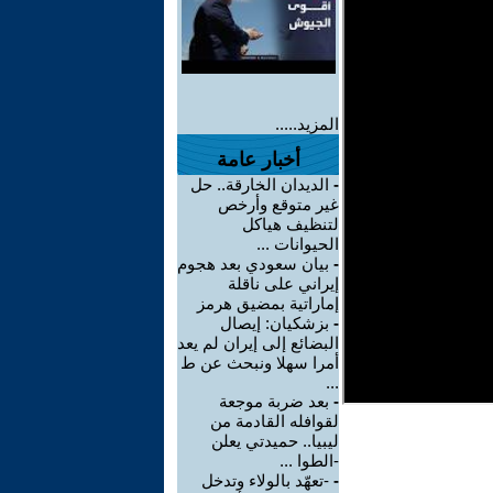
المزيد.....
أخبار عامة
-
الديدان الخارقة.. حل
غير متوقع وأرخص
لتنظيف هياكل
الحيوانات ...
-
بيان سعودي بعد هجوم
إيراني على ناقلة
إماراتية بمضيق هرمز
-
بزشكيان: إيصال
البضائع إلى إيران لم يعد
أمرا سهلا ونبحث عن ط
...
-
بعد ضربة موجعة
لقوافله القادمة من
ليبيا.. حميدتي يعلن
-الطوا ...
-
-تعهّد بالولاء وتدخل