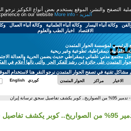
ة التصفح والنشر، الموقع يستخدم بعض أنواع الكوكيز نرجو النق
More info - المزيد
experience on our website
الفن
-
وكالة أنباء اليسار
-
وكالة أنباء العلمانية
-
وكالة أنباء العمال
-
وكا
الاقتصاد
-
اخبار الطب والعلوم
 الرئيسي لمؤسسة الحوار المتمدن
، علمانية، ديمقراطية، تطوعية وغير ربحية
ل مجتمع مدني علماني ديمقراطي حديث يضمن الحرية والعدالة الاجتم
حوار المتمدن على جائزة ابن رشد للفكر الحر والتى نالها أعلام في الفك
م مشاكل تقنية في تصفح الحوار المتمدن نرجو النقر هنا لاستخدام الموقع
كوردي
English
الاخبار
مراكز
الحوار المتمدن
- تدمير 95% من الصواريخ.. كوبر يكشف تفاصيل سحق ترسانة إيران
- تدمير 95% من الصواريخ.. كوبر يكشف تفاص