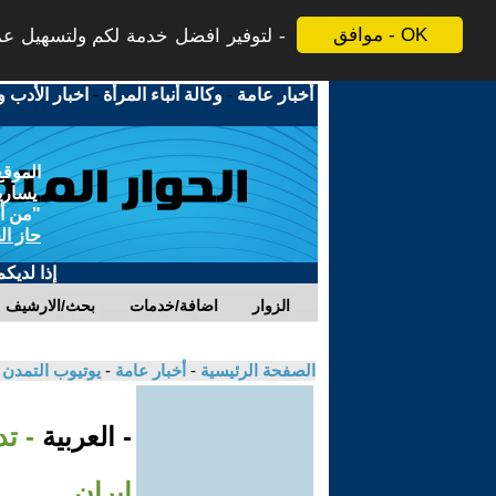
موافق - OK
لتوفير افضل خدمة لكم ولتسهيل عملي
أخبار عامة
-
وكالة أنباء المرأة
-
اخبار الأدب و
الموقع
يسارية
"من أج
حاز ال
إذا لديك
الزوار
اضافة/خدمات
بحث/الارشيف
الصفحة الرئيسية
-
أخبار عامة
-
يوتيوب التمدن
- العربية
إيران