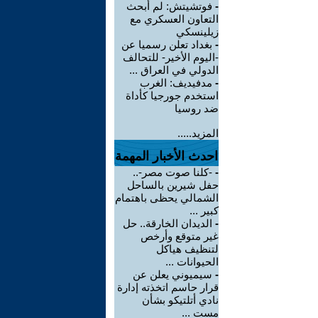
-
فوتشيتش: لم أبحث
التعاون العسكري مع
زيلينسكي
-
بغداد تعلن رسميا عن
-اليوم الأخير- للتحالف
الدولي في العراق ...
-
مدفيديف: الغرب
استخدم جورجيا كأداة
ضد روسيا
المزيد.....
احدث الأخبار المهمة
-
-كلنا صوت مصر-..
حفل شيرين بالساحل
الشمالي يحظى باهتمام
كبير ...
-
الديدان الخارقة.. حل
غير متوقع وأرخص
لتنظيف هياكل
الحيوانات ...
-
سيميوني يعلن عن
قرار حاسم اتخذته إدارة
نادي أتلتيكو بشأن
مست ...