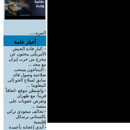
المزيد.....
أخبار عامة
-
-كبار قادة الجيش
الأمريكي يبحثون عن
مخرج من حرب إيران
مع محد ...
-
البنتاغون يسحب
صلاحية وصول قائد
سابق لسلاح الجو إلى
المعلوما ...
-
واشنطن تتوقع -اتفاقاً
قريباً- مع طهران
وتفرض عقوبات على
منصة ...
-
تحالف سعودي تركي
باكستاني برسائل
إقليمية
-
أبدى إعجابه بأعمدة