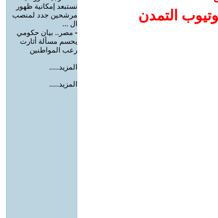
نستبعد إمكانية ظهور
وتيوب التمدن
مرشحين جدد لمنصب
ال ...
-
مصر.. بيان حكومي
يحسم مسألة أثارت
رعب المواطنين
المزيد.....
المزيد.....