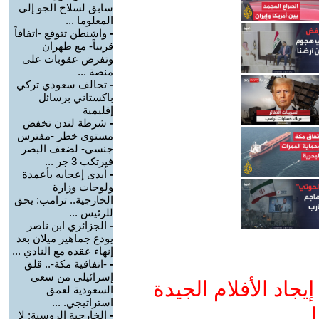
سابق لسلاح الجو إلى
المعلوما ...
-
واشنطن تتوقع -اتفاقاً
قريباً- مع طهران
وتفرض عقوبات على
منصة ...
-
تحالف سعودي تركي
باكستاني برسائل
إقليمية
-
شرطة لندن تخفض
مستوى خطر -مفترس
جنسي- لضعف البصر
فيرتكب 3 جر ...
-
أبدى إعجابه بأعمدة
ولوحات وزارة
الخارجية.. ترامب: يحق
للرئيس ...
-
الجزائري ابن ناصر
يودع جماهير ميلان بعد
إنهاء عقده مع النادي ...
-
-اتفاقية مكة-.. قلق
إسرائيلي من سعي
جاد الأفلام الجيدة
السعودية لعمق
استراتيجي. ...
ا
-
الخارجية الروسية: لا