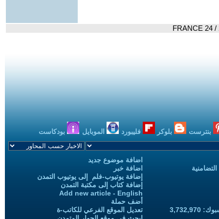
بنترست
بلوكر
فليبورد
الموبايل
بودكاست
اضافة موضوع جديد
التضامنية
اضافة خبر
إضافة يوتيوب-فلم إلى يوتيوب التمدن
إضافة كتاب إلى مكتبة التمدن
Add new article - English
أضف حملة
3,732,97
تعديل الموقع الفرعي للكاتب-ة
ابحث في موقع الحوار المتمدن