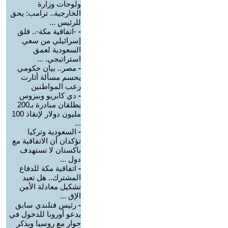
ولوحات وزارة
الخارجية.. ترامب: يحق
للرئيس ...
-
-اتفاقية مكة-.. قلق
إسرائيلي من سعي
السعودية لعمق
استراتيجي. ...
-
مصر.. بيان حكومي
يحسم مسألة أثارت
رعب المواطنين
-
دي كابريو وبيزوس
يطلقان مبادرة بـ200
مليون دولار لإنقاذ 100
...
-
السعودية وتركيا
تؤكدان أن الاتفاقية مع
باكستان لا تستهدف
دول ...
-
اتفاقية مكة للدفاع
المشترك.. هل تعيد
تشكيل معادلة الأمن
الإق ...
-
رئيس فنلندي سابق
يدعو أوروبا للدخول في
حوار مع روسيا ويذكر