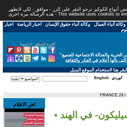
 أنواع الكوكيز نرجو النقر على الزر - موافق - لكي لاتظهر
This website uses cookies to ensure you ge
وكالة أنباء العمال
-
وكالة أنباء حقوق الإنسان
-
اخبار الرياضة
-
اخبار
لوم
التبرع للموقع - ادعمونا
حرية والعدالة الاجتماعية للجميع
"
تى نالها أعلام في الفكر والثقافة
قر هنا لاستخدام الموقع البديل
كوردي
English
اخر الافلام
سيليكون- في الهند •