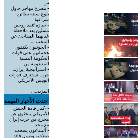
س ...
-
مصرع مهاجر حاول
بلوغ سبتة بطائرة
شراعية
-
خبازة تُنقذ زوجين
مسنّين بعد ملاحظة
غيابهما المفاجئ عن
المخب ...
-
الحوثيون يكثفون
هجماتهم على قوات
الحكومة اليمنية
المدعومة من ...
-
استراتيجية إيران..
حرب تستنزف قدرات
الجيش الأمريكي
المزيد.....
احدث الأخبار المهمة
-
-كبار قادة الجيش
الأمريكي يبحثون عن
مخرج من حرب إيران
مع محد ...
-
البنتاغون يسحب
صلاحية وصول قائد