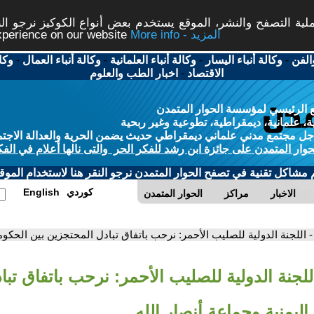
ة التصفح والنشر، الموقع يستخدم بعض أنواع الكوكيز نرجو النق
More info - المزيد
experience on our website
الفن
-
وكالة أنباء اليسار
-
وكالة أنباء العلمانية
-
وكالة أنباء العمال
-
وكا
الاقتصاد
-
اخبار الطب والعلوم
 الرئيسي لمؤسسة الحوار المتمدن
، علمانية، ديمقراطية، تطوعية وغير ربحية
ل مجتمع مدني علماني ديمقراطي حديث يضمن الحرية والعدالة الاجتم
حوار المتمدن على جائزة ابن رشد للفكر الحر والتى نالها أعلام في الفك
م مشاكل تقنية في تصفح الحوار المتمدن نرجو النقر هنا لاستخدام الموقع
كوردي
English
الاخبار
مراكز
الحوار المتمدن
- اللجنة الدولية للصليب الأحمر: نرحب باتفاق تبادل المحتجزين بين الحكومة
للجنة الدولية للصليب الأحمر: نرحب باتفاق تب
اليمنية وجماعة أنصار الله