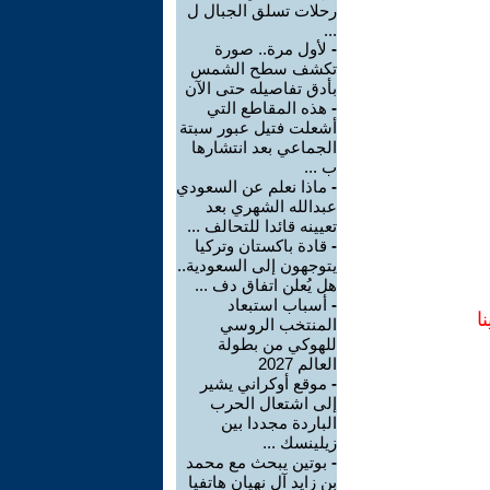
رحلات تسلق الجبال ل
...
-
لأول مرة.. صورة
تكشف سطح الشمس
بأدق تفاصيله حتى الآن
-
هذه المقاطع التي
أشعلت فتيل عبور سبتة
الجماعي بعد انتشارها
ب ...
-
ماذا نعلم عن السعودي
عبدالله الشهري بعد
تعيينه قائدا للتحالف ...
-
قادة باكستان وتركيا
يتوجهون إلى السعودية..
هل يُعلن اتفاق دف ...
-
أسباب استبعاد
ا
المنتخب الروسي
للهوكي من بطولة
العالم 2027
-
موقع أوكراني يشير
إلى اشتعال الحرب
الباردة مجددا بين
زيلينسك ...
-
بوتين يبحث مع محمد
بن زايد آل نهيان هاتفيا