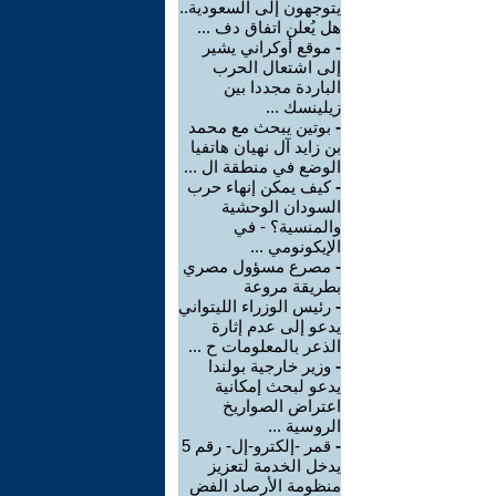
يتوجهون إلى السعودية..
هل يُعلن اتفاق دف ...
-
موقع أوكراني يشير
إلى اشتعال الحرب
الباردة مجددا بين
زيلينسك ...
-
بوتين يبحث مع محمد
بن زايد آل نهيان هاتفيا
الوضع في منطقة ال ...
-
كيف يمكن إنهاء حرب
السودان الوحشية
والمنسية؟ - في
الإيكونومي ...
-
مصرع مسؤول مصري
بطريقة مروعة
-
رئيس الوزراء الليتواني
يدعو إلى عدم إثارة
الذعر بالمعلومات ح ...
-
وزير خارجية بولندا
يدعو لبحث إمكانية
اعتراض الصواريخ
الروسية ...
-
قمر -إلكترو-إل- رقم 5
يدخل الخدمة لتعزيز
منظومة الأرصاد الفض