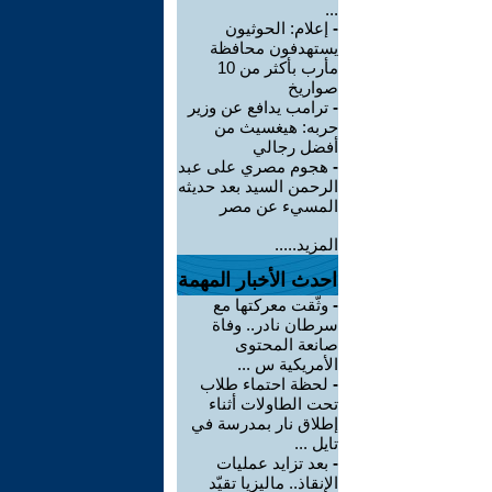
...
-
إعلام: الحوثيون
يستهدفون محافظة
مأرب بأكثر من 10
صواريخ
-
ترامب يدافع عن وزير
حربه: هيغسيث من
أفضل رجالي
-
هجوم مصري على عبد
الرحمن السيد بعد حديثه
المسيء عن مصر
المزيد.....
احدث الأخبار المهمة
-
وثّقت معركتها مع
سرطان نادر.. وفاة
صانعة المحتوى
الأمريكية س ...
-
لحظة احتماء طلاب
تحت الطاولات أثناء
إطلاق نار بمدرسة في
تايل ...
-
بعد تزايد عمليات
الإنقاذ.. ماليزيا تقيّد