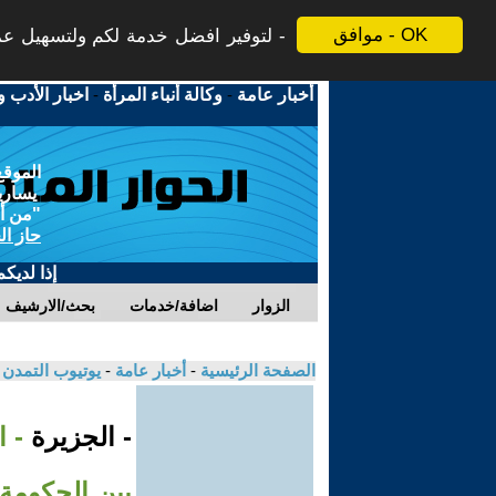
موافق - OK
لتوفير افضل خدمة لكم ولتسهيل عملي
أخبار عامة
-
وكالة أنباء المرأة
-
اخبار الأدب و
الموقع
يسارية
"من أج
حاز ال
إذا لديك
الزوار
اضافة/خدمات
بحث/الارشيف
الصفحة الرئيسية
-
أخبار عامة
-
يوتيوب التمدن
- الجزيرة
- ا
بين الحكومة 