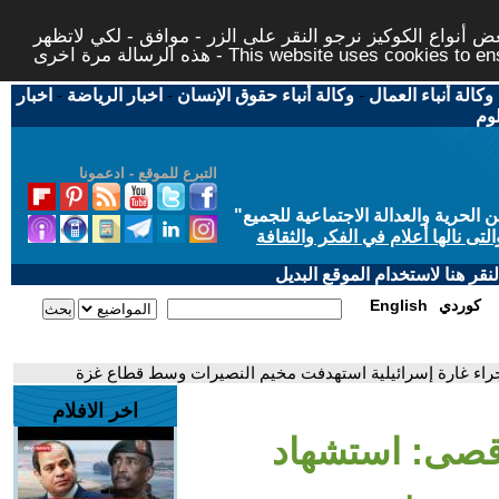
 أنواع الكوكيز نرجو النقر على الزر - موافق - لكي لاتظهر
This website uses cookies to ensure you ge
وكالة أنباء العمال
-
وكالة أنباء حقوق الإنسان
-
اخبار الرياضة
-
اخبار
لوم
التبرع للموقع - ادعمونا
حرية والعدالة الاجتماعية للجميع
"
تى نالها أعلام في الفكر والثقافة
قر هنا لاستخدام الموقع البديل
كوردي
English
اء غارة إسرائيلية استهدفت مخيم النصيرات وسط قطاع غزة
اخر الافلام
قصى: استشهاد