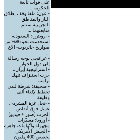
على قوات تابعة
للحكومة ...
-
عون: ملفا وقف إطلاق
النار والمناطق
التجريبية ستتم
متابعتهما ...
-
-رويترز-: السعودية
استخدمت نحو 86% من
صواريخ -باتريوت- الاع
...
-
عراقجي يوجه رسالة
إلى دول الجوار
-
استراتيجية إيران..
حرب استنزاف تنهك
ترامب
-
صحيفة: شرطة لندن
تخطط لإلغاء ألف
وظيفة
-
-نحل غزة المشرد-..
عسل فوق أنقاض
الحرب (صور + فيديو)
-
أوروبا: مسيّرات
مجهولة واتّهامات جاهزة
-
الجيش الأمريكي
يخصص 400 مليون