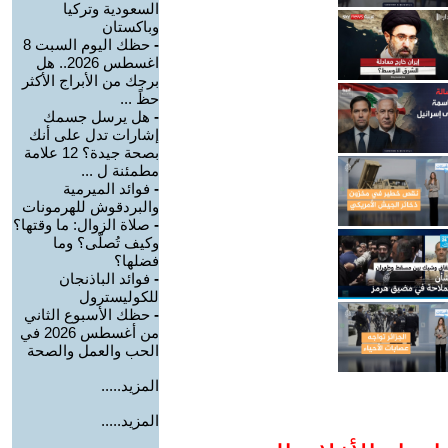
السعودية وتركيا
وباكستان
-
حظك اليوم السبت 8
اغسطس 2026.. هل
برجك من الأبراج الأكثر
حظً ...
-
هل يرسل جسمك
إشارات تدل على أنك
بصحة جيدة؟ 12 علامة
مطمئنة ل ...
-
فوائد الميرمية
والبردقوش للهرمونات
-
صلاة الزوال: ما وقتها؟
وكيف تُصلّى؟ وما
فضلها؟
-
فوائد الباذنجان
للكوليسترول
-
حظك الأسبوع الثاني
من أغسطس 2026 في
الحب والعمل والصحة
المزيد.....
المزيد.....