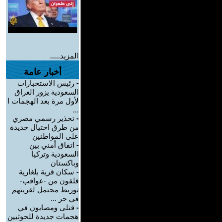
المزيد.....
أخبار عامة
-
رئيس الاستخبارات
السعودية يزور العراق
لأول مرة بعد الهجمات ا
...
-
تحذير رسمي مصري
من طرق احتيال جديدة
على المواطنين
-
اتفاق أمني بين
السعودية وتركيا
وباكستان
-
سكان قرية بلغارية
قلقون من -عواقب-
توريط محتمل لقريتهم
في حر ...
-
قتلى ومصابون في
هجمات جديدة للحوثيين