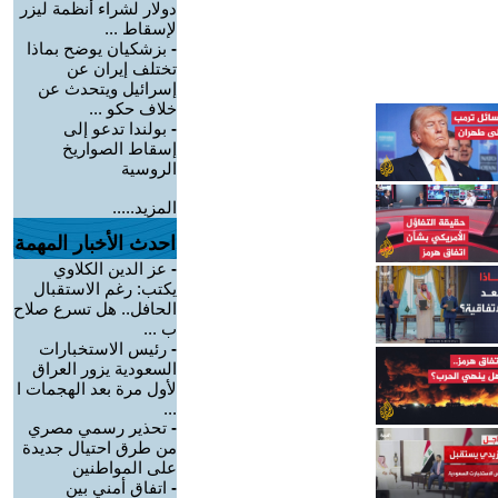
دولار لشراء أنظمة ليزر
لإسقاط ...
-
بزشكيان يوضح بماذا
تختلف إيران عن
إسرائيل ويتحدث عن
خلاف حكو ...
-
بولندا تدعو إلى
إسقاط الصواريخ
الروسية
المزيد.....
احدث الأخبار المهمة
-
عز الدين الكلاوي
يكتب: رغم الاستقبال
الحافل.. هل تسرع صلاح
ب ...
-
رئيس الاستخبارات
السعودية يزور العراق
لأول مرة بعد الهجمات ا
...
-
تحذير رسمي مصري
من طرق احتيال جديدة
على المواطنين
-
اتفاق أمني بين