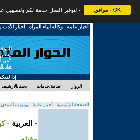
موافق - OK
لتوفير افضل خدمة لكم ولتسهيل عملي
أخبار عامة
-
وكالة أنباء المرأة
-
اخبار الأدب و
الموقع
يسارية
"من أج
حاز ال
إذا لديك
الزوار
اضافة/خدمات
بحث/الارشيف
الصفحة الرئيسية
-
أخبار عامة
-
يوتيوب التمدن
- العربية
- ك
مقتله