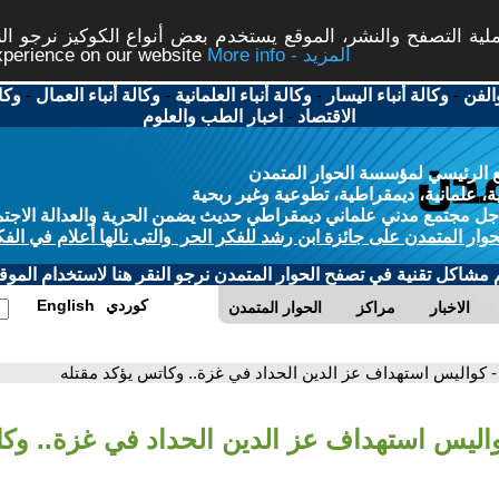
ة التصفح والنشر، الموقع يستخدم بعض أنواع الكوكيز نرجو النق
More info - المزيد
experience on our website
الفن
-
وكالة أنباء اليسار
-
وكالة أنباء العلمانية
-
وكالة أنباء العمال
-
وكا
الاقتصاد
-
اخبار الطب والعلوم
 الرئيسي لمؤسسة الحوار المتمدن
، علمانية، ديمقراطية، تطوعية وغير ربحية
ل مجتمع مدني علماني ديمقراطي حديث يضمن الحرية والعدالة الاجتم
حوار المتمدن على جائزة ابن رشد للفكر الحر والتى نالها أعلام في الفك
م مشاكل تقنية في تصفح الحوار المتمدن نرجو النقر هنا لاستخدام الموقع
كوردي
English
الاخبار
مراكز
الحوار المتمدن
- كواليس استهداف عز الدين الحداد في غزة.. وكاتس يؤكد مقتله
واليس استهداف عز الدين الحداد في غزة.. وك