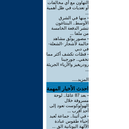
التهاون مع أي مخالفات
أو تعديات في ظل أهمية
...
-
منها في الشرق
الأوسط.. البنتاغون
تنشر الدفعة الخامسة
من ملفا ...
-
مصور يوثّق مشاهد
حالمة لأشجار -الشعلة-
في دبي
-
قصّات تكشف أكثر مما
تخفي.. جورجينا
رودريغيز والأزياء الجريئة
...
المزيد.....
احدث الأخبار المهمة
-
بعد 87 عامًا.. لوحة
مسروقة خلال
الهولوكوست تعود إلى
أحد أقرب ...
-
في أثينا.. جماعة تُعيد
إحياء طقوس عبادة
الآلهة اليونانية الق ...