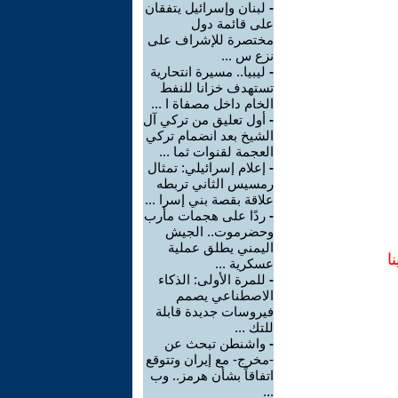
-
لبنان وإسرائيل يتفقان
على قائمة دول
مختصرة للإشراف على
نزع س ...
-
ليبيا.. مسيرة انتحارية
تستهدف خزانا للنفط
الخام داخل مصفاة ا ...
-
أول تعليق من تركي آل
الشيخ بعد انضمام تركي
العجمة لقنوات ثما ...
-
إعلام إسرائيلي: تمثال
رمسيس الثاني تربطه
علاقة بقصة بني إسرا ...
-
ردًا على هجمات مأرب
وحضرموت.. الجيش
اليمني يطلق عملية
ا
عسكرية ...
-
للمرة الأولى: الذكاء
الاصطناعي يصمم
فيروسات جديدة قابلة
للتك ...
-
واشنطن تبحث عن
-مخرج- مع إيران وتتوقع
اتفاقاً بشأن هرمز.. وب
...