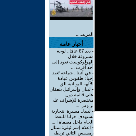
المزيد.....
أخبار عامة
-
بعد 87 عامًا.. لوحة
مسروقة خلال
الهولوكوست تعود إلى
أحد أقرب ...
-
في أثينا.. جماعة تُعيد
إحياء طقوس عبادة
الآلهة اليونانية الق ...
-
لبنان وإسرائيل يتفقان
على قائمة دول
مختصرة للإشراف على
نزع س ...
-
ليبيا.. مسيرة انتحارية
تستهدف خزانا للنفط
الخام داخل مصفاة ا ...
-
إعلام إسرائيلي: تمثال
رمسيس الثاني تربطه