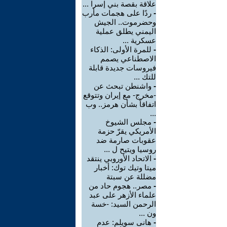
علاقة بقصة بني إسرا ...
-
ردًا على هجمات مأرب
وحضرموت.. الجيش
اليمني يطلق عملية
عسكرية ...
-
للمرة الأولى: الذكاء
الاصطناعي يصمم
فيروسات جديدة قابلة
للتك ...
-
واشنطن تبحث عن
-مخرج- مع إيران وتتوقع
اتفاقاً بشأن هرمز.. وب
...
-
مجلس الشيوخ
الأمريكي يقرّ حزمة
عقوبات صارمة ضد
روسيا ويتيح ل ...
-
الاتحاد الأوروبي ينتقد
ميتا وتيك توك: أخبار
مضللة عن سبتة
-
مصر.. هجوم حاد من
علماء الأزهر على عبد
الرحمن السيد: -خسة
ون ...
-
هانى سويلم: عدم