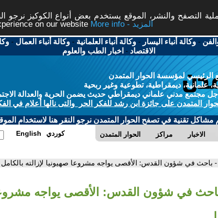
ة التصفح والنشر، الموقع يستخدم بعض أنواع الكوكيز نرجو النق
More info - المزيد
experience on our website
الفن
-
وكالة أنباء اليسار
-
وكالة أنباء العلمانية
-
وكالة أنباء العمال
-
وكا
الاقتصاد
-
اخبار الطب والعلوم
 الرئيسي لمؤسسة الحوار المتمدن
، علمانية، ديمقراطية، تطوعية وغير ربحية
ل مجتمع مدني علماني ديمقراطي حديث يضمن الحرية والعدالة الاجتم
حوار المتمدن على جائزة ابن رشد للفكر الحر والتى نالها أعلام في الفك
م مشاكل تقنية في تصفح الحوار المتمدن نرجو النقر هنا لاستخدام الموقع
كوردي
English
الاخبار
مراكز
الحوار المتمدن
- باحث في شؤون القدس: الأقصى يواجه مشروعا صهيونيا لإزالته بالكامل
باحث في شؤون القدس: الأقصى يواجه مشروعا
مل