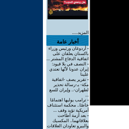
المزيد.....
أخبار عامة
-
أردوغان ورئيس وزراء
باكستان يعلقان على
اتفاقية الدفاع المشتر ...
-
النصف في بلا قيود:
إيران عدونا لأنّها تعتدي
علينا
-
تقرير يصف -اتفاقية
مكة- بـ-رسالة تحذير
لطهران-.. وإيران للسع
...
-
ترامب يوليها اهتمامًا
خاصًا.. محكمة استئناف
أمريكية تؤيد وقف ...
-
بعد أزمة أطاحت
بعلاقاتهما.. المكسيك
والبيرو تعاودان العلاقات