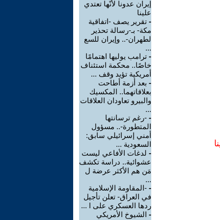
إيران عدونا لأنّها تعتدي
علينا
-
تقرير يصف -اتفاقية
مكة- بـ-رسالة تحذير
لطهران-.. وإيران للسع
...
-
ترامب يوليها اهتمامًا
خاصًا.. محكمة استئناف
أمريكية تؤيد وقف ...
-
بعد أزمة أطاحت
بعلاقاتهما.. المكسيك
والبيرو تعاودان العلاقات
...
-
-رغم ترسانتها
المتطورة-.. مسؤول
أمني إسرائيلي سابق:
ا
السعودية ...
-
لدغات الأفاعي ليست
عشوائية.. دراسة تكشف
مَن هم الأكثر عرضة ل
...
-
-المقاومة الإسلامية
في العراق- تعلن تأجيل
ردها العسكري على ا ...
-
الشيوخ الأمريكي