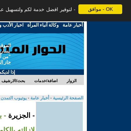
موافق - OK
لتوفير افضل خدمة لكم ولتسهيل عملي
أخبار عامة
-
وكالة أنباء المرأة
-
اخبار الأدب و
الموقع
يسارية
"من أج
حاز ال
إذا لديك
الزوار
اضافة/خدمات
بحث/الارشيف
الصفحة الرئيسية
-
أخبار عامة
-
يوتيوب التمدن
- الجزيرة
- 
لإزالته بالكا