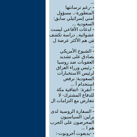
...
-
-رغم ترسانتها
المتطورة-.. مسؤول
أمني إسرائيلي سابق:
السعودية ...
-
لدغات الأفاعي ليست
عشوائية.. دراسة تكشف
مَن هم الأكثر عرضة ل
...
-
الشيوخ الأمريكي
يصادق على تشديد
العقوبات ضد روسيا
-
رئيس وزراء العراق
لرئيس الاستخبارات
السعودية: نرفض
استخدام أ ...
-
أنقرة: -اتفاقية مكة
للدفاع المشترك- لا
تتعارض مع التزامات ال
...
-
السفارة الروسية لدى
برلين: السياسيون
المحرضون على الحرب
هم ا ...
-
-يديعوت أحرونوت-: