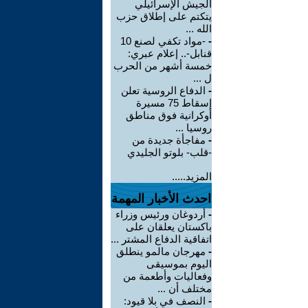
الجيش الإسرائيلي
يتكتم على إطلاق حزب
الله ...
-
-مواد تكفي لصنع 10
قنابل-.. إعلام عبري:
خمسة أشهر من الحرب
ل ...
-
الدفاع الروسية تعلن
إسقاط 75 مسيرة
أوكرانية فوق مناطق
روسيا ...
-
مفاجأة جديدة من
-قلب- بلوتو الجليدي
المزيد.....
احدث الأخبار المهمة
-
أردوغان ورئيس وزراء
باكستان يعلقان على
اتفاقية الدفاع المشتر ...
-
مهرجان مالمو ينطلق
اليوم بموسيقى
وفعاليات وأطعمة من
مختلف أن ...
-
النصف في بلا قيود: