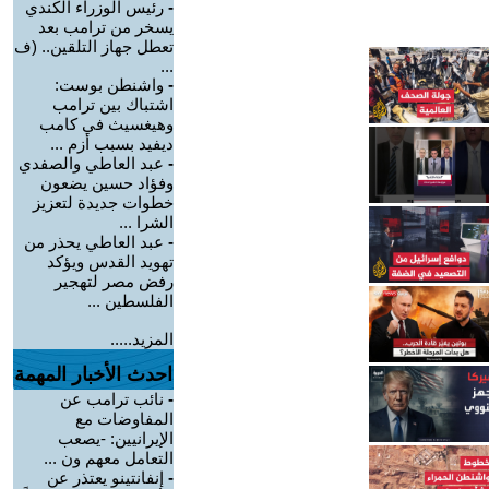
-
رئيس الوزراء الكندي
يسخر من ترامب بعد
تعطل جهاز التلقين.. (ف
...
-
واشنطن بوست:
اشتباك بين ترامب
وهيغسيث في كامب
ديفيد بسبب أزم ...
-
عبد العاطي والصفدي
وفؤاد حسين يضعون
خطوات جديدة لتعزيز
الشرا ...
-
عبد العاطي يحذر من
تهويد القدس ويؤكد
رفض مصر لتهجير
الفلسطين ...
المزيد.....
احدث الأخبار المهمة
-
نائب ترامب عن
المفاوضات مع
الإيرانيين: -يصعب
التعامل معهم ون ...
-
إنفانتينو يعتذر عن