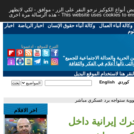
 أنواع الكوكيز نرجو النقر على الزر - موافق - لكي لاتظهر
This website uses cookies to ensure you ge
وكالة أنباء العمال
-
وكالة أنباء حقوق الإنسان
-
اخبار الرياضة
-
اخبار
لوم
التبرع للموقع - ادعمونا
حرية والعدالة الاجتماعية للجميع
"
تى نالها أعلام في الفكر والثقافة
قر هنا لاستخدام الموقع البديل
كوردي
English
لنووية ستواجه برد عسكري مباشر
اخر الافلام
رك إيرانية داخل