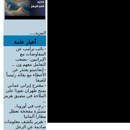
المزيد.....
أخبار عامة
-
نائب ترامب عن
المفاوضات مع
الإيرانيين: -يصعب
التعامل معهم ون ...
-
إنفانتينو يعتذر عن
الأخطاء مع بقائه رئيساً
للفيفا
-
مقترح إيراني عماني
يمنح طهران نفوذا على
الملاحة في مضيق هرمز
...
-
رعب في أوروبا..
مسيّرة مفخخة تعطل
مطارا ألمانيا
-
تقرير يكشف معلومات
صادمة عن الرجل