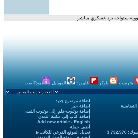
لنووية ستواجه برد عسكري مباشر
بنترست
بلوكر
فليبورد
الموبايل
بودكاست
اضافة موضوع جديد
التضامنية
اضافة خبر
إضافة يوتيوب-فلم إلى يوتيوب التمدن
إضافة كتاب إلى مكتبة التمدن
Add new article - English
أضف حملة
3,732,97
تعديل الموقع الفرعي للكاتب-ة
ابحث في موقع الحوار المتمدن