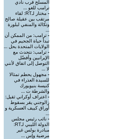
المسلح قرب نادي
ترامب للغو ...
-
مختار لـRT: لقاء
مرتقب بين عقيلة صالح
وتكالة والمنفي لبلورة
...
-
ترامب: من الممكن أن
تبدأ حياة الجحيم في
الولايات المتحدة بحل ...
-
ترامب: نتحدث مع
الإيرانيين وأفضّل
التوصل إلى اتفاق لأنني
لا ...
-
مجهول يحطم تمثالا
للسيدة العذراء في
كنيسة بنيويورك
والشرطة ت ...
-
اعتراف أوكراني ثقيل:
زالوجني يقر بسقوط
أوراق كييف العسكرية و
...
-
نائب رئيس مجلس
الدولة الليبي لـRT:
مبادرة بولس غير
مرضية وإس ...