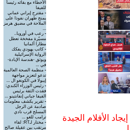
الأخطاء مع بقائه رئيساً
للفيفا
-
مقترح إيراني عماني
يمنح طهران نفوذا على
الملاحة في مضيق هرمز
...
-
رعب في أوروبا..
مسيّرة مفخخة تعطل
مطارا ألمانيا
-
كاتب يهودي يفكك
الرواية الإسرائيلية
ويوثق -هندسة الإبادة-
في ...
-
منظمة الصحة العالمية
تدعو لتعزيز مواجهة
إيبولا في الكونغو ال ...
-
رئيس الوزراء الكندي:
فقدت الثقة برئيس
الفيفا جياني إنفانتينو ...
-
تقرير يكشف معلومات
صادمة عن الرجل
المسلح قرب نادي
جاد الأفلام الجيدة
ترامب للغو ...
-
مختار لـRT: لقاء
ا
مرتقب بين عقيلة صالح