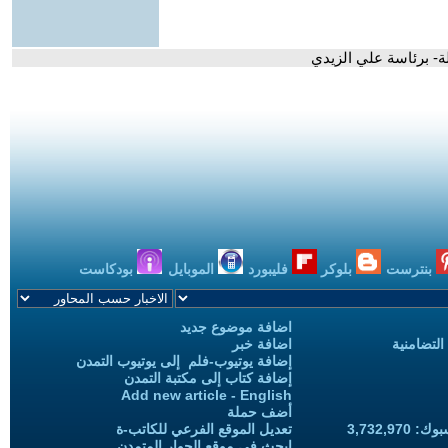
لة- برئاسة علي الزيدي
بنترست
بلوكر
فليبورد
الموبايل
بودكاست
اضافة موضوع جديد
التضامنية
اضافة خبر
إضافة يوتيوب-فلم إلى يوتيوب التمدن
إضافة كتاب إلى مكتبة التمدن
Add new article - English
أضف حملة
3,732,97
تعديل الموقع الفرعي للكاتب-ة
ابحث في موقع الحوار المتمدن