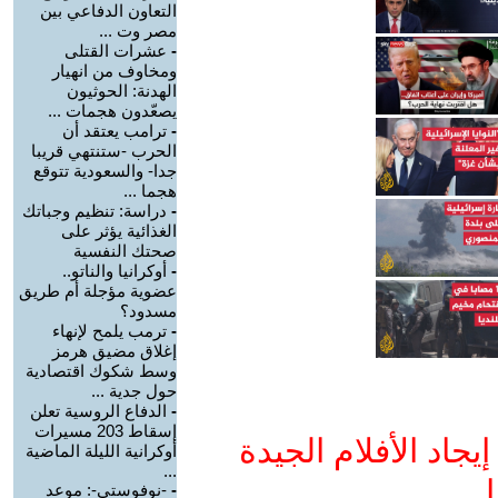
التعاون الدفاعي بين
مصر وت ...
-
عشرات القتلى
ومخاوف من انهيار
الهدنة: الحوثيون
يصعّدون هجمات ...
-
ترامب يعتقد أن
الحرب -ستنتهي قريبا
جدا- والسعودية تتوقع
هجما ...
-
دراسة: تنظيم وجباتك
الغذائية يؤثر على
صحتك النفسية
-
أوكرانيا والناتو..
عضوية مؤجلة أم طريق
مسدود؟
-
ترمب يلمح لإنهاء
إغلاق مضيق هرمز
وسط شكوك اقتصادية
حول جدية ...
-
الدفاع الروسية تعلن
إسقاط 203 مسيرات
جاد الأفلام الجيدة
أوكرانية الليلة الماضية
...
ا
-
-نوفوستي-: موعد