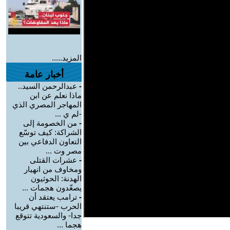
المزيد.....
أخبار عامة
-
عبدالرحمن السيد..
ماذا نعلم عن ابن
المهاجر المصري الذي
-لم ي ...
-
من الخصومة إلى
الشراكة: كيف توسّع
التعاون الدفاعي بين
مصر وت ...
-
عشرات القتلى
ومخاوف من انهيار
الهدنة: الحوثيون
يصعّدون هجمات ...
-
ترامب يعتقد أن
الحرب -ستنتهي قريبا
جدا- والسعودية تتوقع
هجما ...