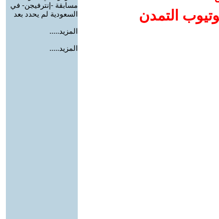
مسابقة -إنترفيجن- في
وتيوب التمدن
السعودية لم يحدد بعد
المزيد.....
المزيد.....