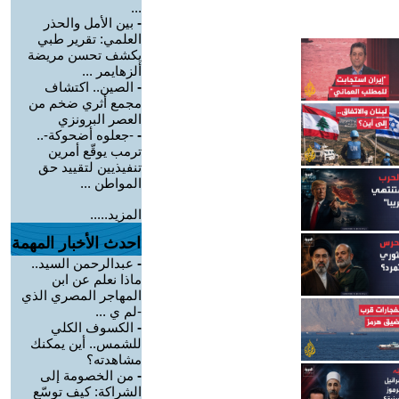
...
-
بين الأمل والحذر
العلمي: تقرير طبي
يكشف تحسن مريضة
ألزهايمر ...
-
الصين.. اكتشاف
مجمع أثري ضخم من
العصر البرونزي
-
-جعلوه أضحوكة-..
ترمب يوقّع أمرين
تنفيذيين لتقييد حق
المواطن ...
المزيد.....
احدث الأخبار المهمة
-
عبدالرحمن السيد..
ماذا نعلم عن ابن
المهاجر المصري الذي
-لم ي ...
-
الكسوف الكلي
للشمس.. أين يمكنك
مشاهدته؟
-
من الخصومة إلى
الشراكة: كيف توسّع