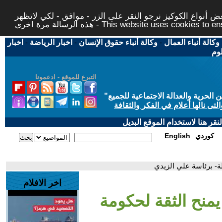
 أنواع الكوكيز نرجو النقر على الزر - موافق - لكي لاتظهر
This website uses cookies to ensure you ge
وكالة أنباء العمال
-
وكالة أنباء حقوق الإنسان
-
اخبار الرياضة
-
اخبار
لوم
التبرع للموقع - ادعمونا
حرية والعدالة الاجتماعية للجميع
"
تى نالها أعلام في الفكر والثقافة
قر هنا لاستخدام الموقع البديل
كوردي
English
لة- برئاسة علي الزيدي
اخر الافلام
يمنح الثقة لحكومة