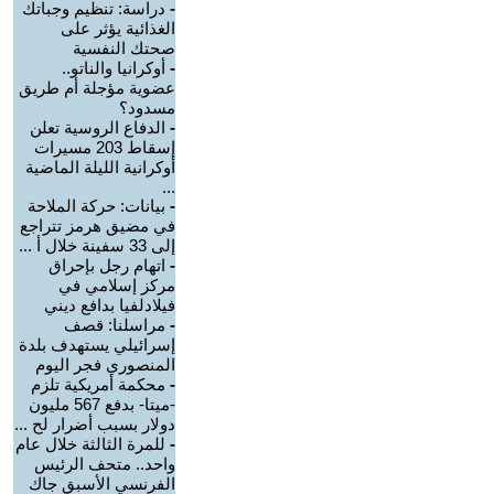
-
دراسة: تنظيم وجباتك
الغذائية يؤثر على
صحتك النفسية
-
أوكرانيا والناتو..
عضوية مؤجلة أم طريق
مسدود؟
-
الدفاع الروسية تعلن
إسقاط 203 مسيرات
أوكرانية الليلة الماضية
...
-
بيانات: حركة الملاحة
في مضيق هرمز تتراجع
إلى 33 سفينة خلال أ ...
-
اتهام رجل بإحراق
مركز إسلامي في
فيلادلفيا بدافع ديني
-
مراسلنا: قصف
إسرائيلي يستهدف بلدة
المنصوري فجر اليوم
-
محكمة أمريكية تلزم
-ميتا- بدفع 567 مليون
دولار بسبب أضرار لح ...
-
للمرة الثالثة خلال عام
واحد.. متحف الرئيس
الفرنسي الأسبق جاك