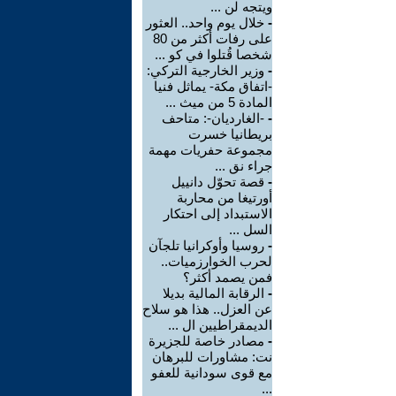
ويتجه لن ...
-
خلال يوم واحد.. العثور
على رفات أكثر من 80
شخصا قُتلوا في كو ...
-
وزير الخارجية التركي:
-اتفاق مكة- يماثل فنيا
المادة 5 من ميث ...
-
-الغارديان-: متاحف
بريطانيا خسرت
مجموعة حفريات مهمة
جراء نق ...
-
قصة تحوّل دانييل
أورتيغا من محاربة
الاستبداد إلى احتكار
السل ...
-
روسيا وأوكرانيا تلجآن
لحرب الخوارزميات..
فمن يصمد أكثر؟
-
الرقابة المالية بديلا
عن العزل.. هذا هو سلاح
الديمقراطيين ال ...
-
مصادر خاصة للجزيرة
نت: مشاورات للبرهان
مع قوى سودانية للعفو
...