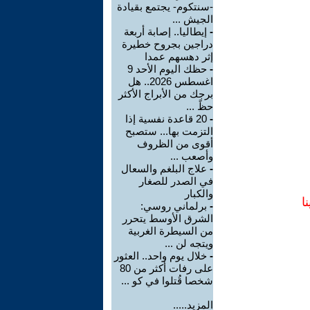
-سنتكوم- يجتمع بقيادة
الجيش ...
-
إيطاليا.. إصابة أربعة
دراجين بجروح خطيرة
إثر دهسهم عمدا
-
حظك اليوم الأحد 9
اغسطس 2026.. هل
برجك من الأبراج الأكثر
حظً ...
-
20 قاعدة نفسية إذا
التزمت بها... ستصبح
أقوى من الظروف
وأصعب ...
-
علاج البلغم والسعال
في الصدر للصغار
والكبار
ا
-
برلماني روسي:
الشرق الأوسط يتحرر
من السيطرة الغربية
ويتجه لن ...
-
خلال يوم واحد.. العثور
على رفات أكثر من 80
شخصا قُتلوا في كو ...
المزيد.....