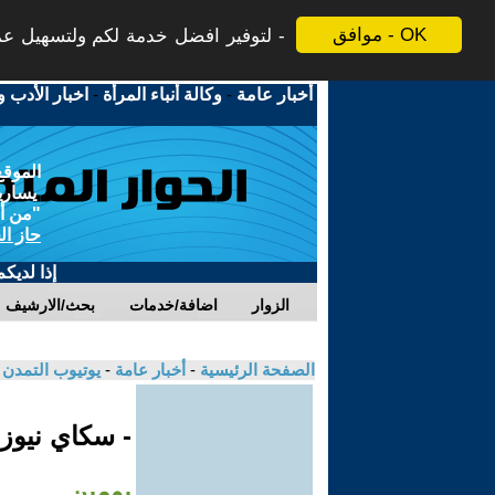
موافق - OK
لتوفير افضل خدمة لكم ولتسهيل عملي
أخبار عامة
-
وكالة أنباء المرأة
-
اخبار الأدب و
الموقع
يسارية
"من أج
حاز ال
إذا لديك
الزوار
اضافة/خدمات
بحث/الارشيف
الصفحة الرئيسية
-
أخبار عامة
-
يوتيوب التمدن
- سكاي نيوز
يومين