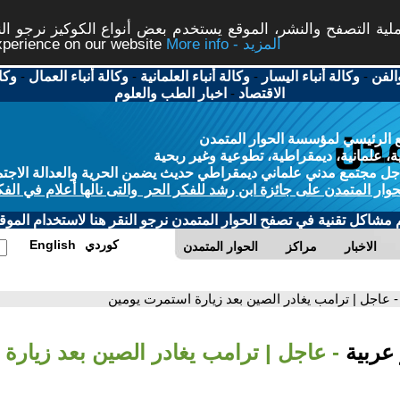
ة التصفح والنشر، الموقع يستخدم بعض أنواع الكوكيز نرجو النق
More info - المزيد
experience on our website
الفن
-
وكالة أنباء اليسار
-
وكالة أنباء العلمانية
-
وكالة أنباء العمال
-
وكا
الاقتصاد
-
اخبار الطب والعلوم
 الرئيسي لمؤسسة الحوار المتمدن
، علمانية، ديمقراطية، تطوعية وغير ربحية
ل مجتمع مدني علماني ديمقراطي حديث يضمن الحرية والعدالة الاجتم
حوار المتمدن على جائزة ابن رشد للفكر الحر والتى نالها أعلام في الفك
م مشاكل تقنية في تصفح الحوار المتمدن نرجو النقر هنا لاستخدام الموقع
كوردي
English
الاخبار
مراكز
الحوار المتمدن
- عاجل | ترامب يغادر الصين بعد زيارة استمرت يومين
 عربية
- عاجل | ترامب يغادر الصين بعد زيارة