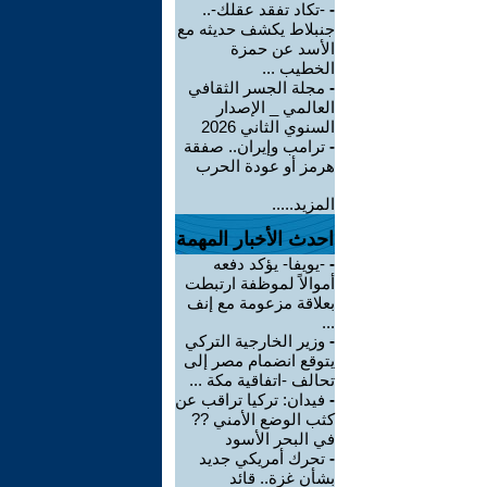
-
-تكاد تفقد عقلك-..
جنبلاط يكشف حديثه مع
الأسد عن حمزة
الخطيب ...
-
مجلة الجسر الثقافي
العالمي _ الإصدار
السنوي الثاني 2026
-
ترامب وإيران.. صفقة
هرمز أو عودة الحرب
المزيد.....
احدث الأخبار المهمة
-
-يويفا- يؤكد دفعه
أموالاً لموظفة ارتبطت
بعلاقة مزعومة مع إنف
...
-
وزير الخارجية التركي
يتوقع انضمام مصر إلى
تحالف -اتفاقية مكة ...
-
فيدان: تركيا تراقب عن
كثب الوضع الأمني ??
في البحر الأسود
-
تحرك أمريكي جديد
بشأن غزة.. قائد