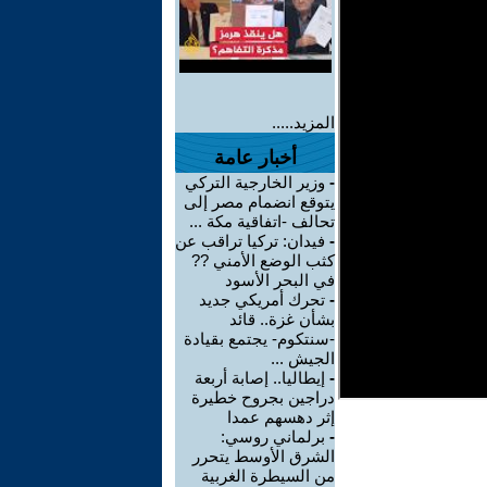
المزيد.....
أخبار عامة
-
وزير الخارجية التركي
يتوقع انضمام مصر إلى
تحالف -اتفاقية مكة ...
-
فيدان: تركيا تراقب عن
كثب الوضع الأمني ??
في البحر الأسود
-
تحرك أمريكي جديد
بشأن غزة.. قائد
-سنتكوم- يجتمع بقيادة
الجيش ...
-
إيطاليا.. إصابة أربعة
دراجين بجروح خطيرة
إثر دهسهم عمدا
-
برلماني روسي:
الشرق الأوسط يتحرر
من السيطرة الغربية