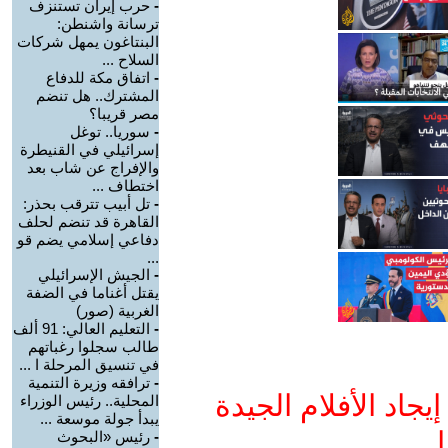
-
حرب إيران تستنزف
ترسانة واشنطن:
البنتاغون يمهل شركات
السلاح ...
-
اتفاق مكة للدفاع
المشترك.. هل تنضم
مصر قريبا؟
-
سوريا.. توغل
إسرائيلي في القنيطرة
والإفراج عن شاب بعد
اختطاف ...
-
تل أبيب تترقب بحذر:
القاهرة قد تنضم لحلف
دفاعي إسلامي يضم قو
...
-
الجيش الإسرائيلي
يقتل أغناما في الضفة
الغربية (صور)
-
التعليم العالي: 91 ألف
طالب سجلوا رغباتهم
في تنسيق المرحلة ا ...
-
ترافقه وزيرة التنمية
جاد الأفلام الجيدة
المحلية.. رئيس الوزراء
يبدأ جولة موسعة ...
ا
-
رئيس «البحوث