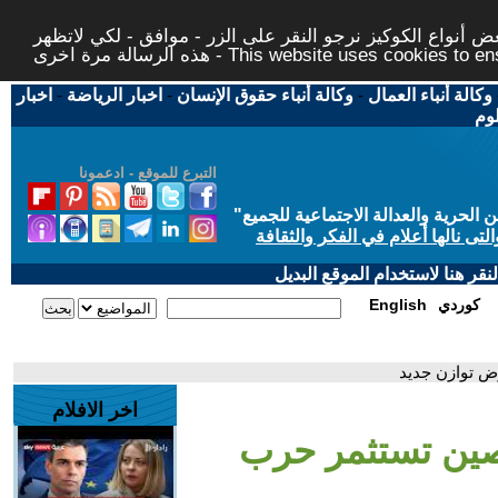
 أنواع الكوكيز نرجو النقر على الزر - موافق - لكي لاتظهر
This website uses cookies to ensure you ge
وكالة أنباء العمال
-
وكالة أنباء حقوق الإنسان
-
اخبار الرياضة
-
اخبار
لوم
التبرع للموقع - ادعمونا
حرية والعدالة الاجتماعية للجميع
"
تى نالها أعلام في الفكر والثقافة
قر هنا لاستخدام الموقع البديل
كوردي
English
ض توازن جديد
اخر الافلام
لصين تستثمر حرب