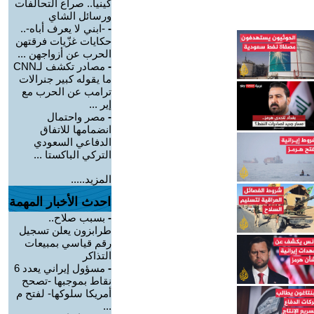
كينيا.. صراع التحالفات
ورسائل الشاي
-
-ابني لا يعرف أباه-..
حكايات غزّيات فرقتهن
الحرب عن أزواجهن ...
-
مصادر تكشف لـCNN
ما يقوله كبير جنرالات
ترامب عن الحرب مع
إير ...
-
مصر واحتمال
انضمامها للاتفاق
الدفاعي السعودي
التركي الباكستا ...
المزيد.....
احدث الأخبار المهمة
-
بسبب صلاح..
طرابزون يعلن تسجيل
رقم قياسي بمبيعات
التذاكر
-
مسؤول إيراني يعدد 6
نقاط بموجبها -تصحح
أمريكا سلوكها- لفتح م
...