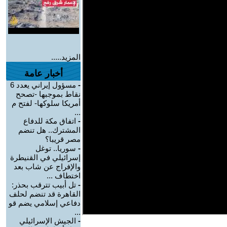
المزيد.....
أخبار عامة
-
مسؤول إيراني يعدد 6
نقاط بموجبها -تصحح
أمريكا سلوكها- لفتح م
...
-
اتفاق مكة للدفاع
المشترك.. هل تنضم
مصر قريبا؟
-
سوريا.. توغل
إسرائيلي في القنيطرة
والإفراج عن شاب بعد
اختطاف ...
-
تل أبيب تترقب بحذر:
القاهرة قد تنضم لحلف
دفاعي إسلامي يضم قو
...
-
الجيش الإسرائيلي