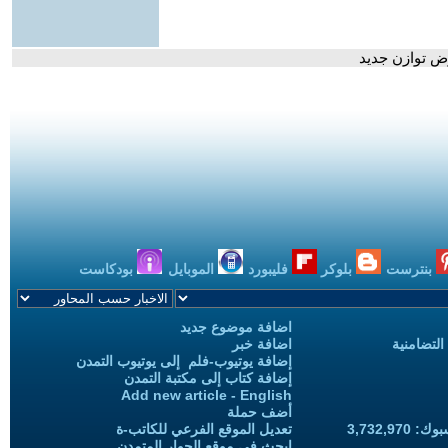
ض توازن جديد
بنترست
بلوكر
فليبورد
الموبايل
بودكاست
اضافة موضوع جديد
التضامنية
اضافة خبر
إضافة يوتيوب-فلم إلى يوتيوب التمدن
إضافة كتاب إلى مكتبة التمدن
Add new article - English
أضف حملة
3,732,97
تعديل الموقع الفرعي للكاتب-ة
ابحث في موقع الحوار المتمدن