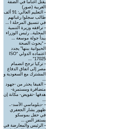
يقتل أغناما في الضفة
الغربية (صور)
-
التعليم العالي: 91 ألف
طالب سجلوا رغباتهم
في تنسيق المرحلة ا ...
-
ترافقه وزيرة التنمية
المحلية.. رئيس الوزراء
يبدأ جولة موسعة ...
-
“بحوث الصحة
الحيوانية ببنها” يجدد
اعتماده الدولي “ISO
17025” ...
-
تركيا ترجح انضمام
مصر إلى اتفاق الدفاع
المشترك مع السعودية و
...
-
الفيفا يحذر من -جهود
متضافرة ومستمرة-
هدفها -تقويض- مكانة إن
...
-
-دبلوماسي الأسد-..
ظهور بشار الجعفري
في حفل بموسكو
يستفز الس ...
-
الرئيس والمعارضة في