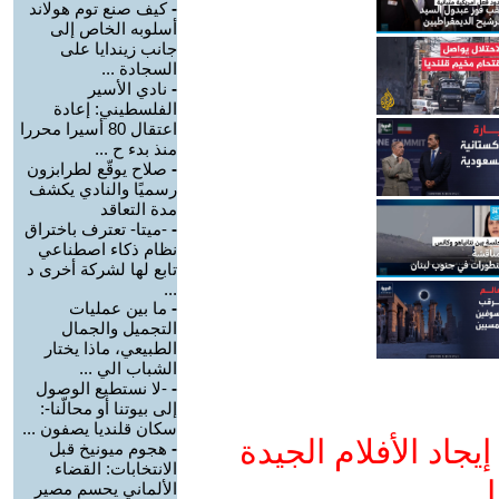
-
كيف صنع توم هولاند
أسلوبه الخاص إلى
جانب زيندايا على
السجادة ...
-
نادي الأسير
الفلسطيني: إعادة
اعتقال 80 أسيرا محررا
منذ بدء ح ...
-
صلاح يوقّع لطرابزون
رسميًا والنادي يكشف
مدة التعاقد
-
-ميتا- تعترف باختراق
نظام ذكاء اصطناعي
تابع لها لشركة أخرى د
...
-
ما بين عمليات
التجميل والجمال
الطبيعي، ماذا يختار
الشباب الي ...
-
-لا نستطيع الوصول
إلى بيوتنا أو محالّنا-:
سكان قلنديا يصفون ...
جاد الأفلام الجيدة
-
هجوم ميونيخ قبل
الانتخابات: القضاء
ا
الألماني يحسم مصير