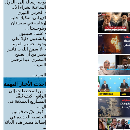
يوجه رسالة إلى -الدول
الساعية لشراء الأ ...
-
الحرس الثوري
الإيراني: تفكيك خلية
إرهابية في سيستان
وبلوجستا ...
-
علماء صينيون
يكتشفون دليلا على
وجود -جسيم القوة-
-
-لا سمح الله-.. فانس
يحذر من أن يصبح
المصري عبدالرحمن
السيد ...
المزيد.....
احدث الأخبار المهمة
-
من المخططات إلى
الواقع.. كيف تُنفَّذ
المشاريع العملاقة في
ال ...
-
كيف غيّرت قوانين
الجنسية الجديدة في
إيطاليا مصير هذه العائلا
...