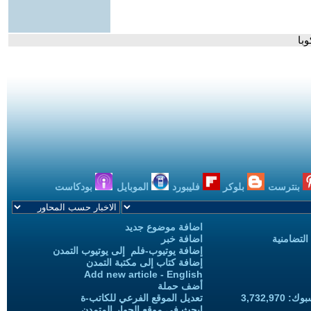
با
بنترست
بلوكر
فليبورد
الموبايل
بودكاست
اضافة موضوع جديد
التضامنية
اضافة خبر
إضافة يوتيوب-فلم إلى يوتيوب التمدن
إضافة كتاب إلى مكتبة التمدن
Add new article - English
أضف حملة
3,732,97
تعديل الموقع الفرعي للكاتب-ة
ابحث في موقع الحوار المتمدن