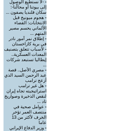
-
-لا نستطيع الوصول
إلى بيوتنا أو محالّنا-:
سكان قلنديا يصفون ...
-
هجوم ميونيخ قبل
الانتخابات: القضاء
الألماني يحسم مصير
المتهم ...
-
إطلاق نمر آمور نادر
في برية كازاخستان
-
لأسباب تتعلق بتصنيف
المعدات العسكرية..
إيطاليا تستبعد شركات
...
-
مصري الأصل.. قصة
عبد الرحمن السيد الذي
أزعج ترامب
-
هل غير ترامب
استراتيجيته تجاه إيران
لنقص الذخيرة وصواريخ
ثاد ...
-
عوامل صحية في
منتصف العمر تؤخر
الخرف لأكثر من 13
عاما
-
وزير الدفاع الإيراني