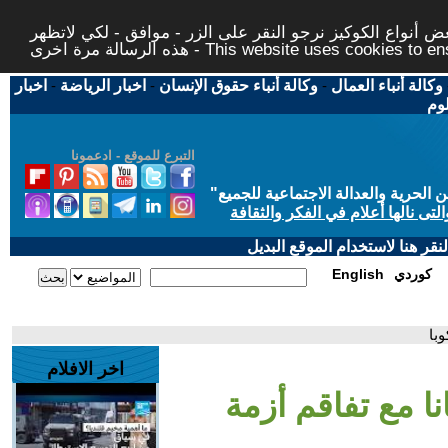
 أنواع الكوكيز نرجو النقر على الزر - موافق - لكي لاتظهر
This website uses cookies to ensure you ge
وكالة أنباء العمال
-
وكالة أنباء حقوق الإنسان
-
اخبار الرياضة
-
اخبار
لوم
التبرع للموقع - ادعمونا
حرية والعدالة الاجتماعية للجميع
"
تى نالها أعلام في الفكر والثقافة
قر هنا لاستخدام الموقع البديل
كوردي
English
با
اخر الافلام
ا مع تفاقم أزمة