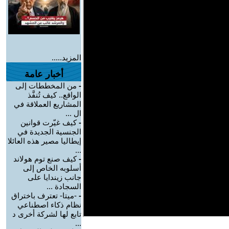
المزيد.....
أخبار عامة
-
من المخططات إلى
الواقع.. كيف تُنفَّذ
المشاريع العملاقة في
ال ...
-
كيف غيّرت قوانين
الجنسية الجديدة في
إيطاليا مصير هذه العائلا
...
-
كيف صنع توم هولاند
أسلوبه الخاص إلى
جانب زيندايا على
السجادة ...
-
-ميتا- تعترف باختراق
نظام ذكاء اصطناعي
تابع لها لشركة أخرى د
...