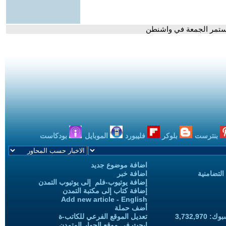
 تستمر الجمعة في واشنطن
بنترست
بلوكر
فليبورد
الموبايل
بودكاست
اضافة موضوع جديد
التضامنية
اضافة خبر
إضافة يوتيوب-فلم إلى يوتيوب التمدن
إضافة كتاب إلى مكتبة التمدن
Add new article - English
أضف حملة
3,732,97
تعديل الموقع الفرعي للكاتب-ة
ابحث في موقع الحوار المتمدن