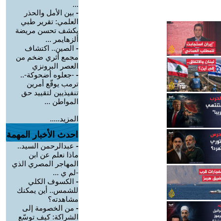
...
-
بين الأمل والحذر
العلمي: تقرير طبي
يكشف تحسن مريضة
ألزهايمر ...
-
الصين.. اكتشاف
مجمع أثري ضخم من
العصر البرونزي
-
-جعلوه أضحوكة-..
ترمب يوقّع أمرين
تنفيذيين لتقييد حق
المواطن ...
المزيد.....
احدث الأخبار المهمة
-
عبدالرحمن السيد..
ماذا نعلم عن ابن
المهاجر المصري الذي
-لم ي ...
-
الكسوف الكلي
للشمس.. أين يمكنك
مشاهدته؟
-
من الخصومة إلى
الشراكة: كيف توسّع