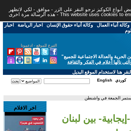
 أنواع الكوكيز نرجو النقر على الزر - موافق - لكي لاتظهر
This website uses cookies to ensure you ge
وكالة أنباء العمال
-
وكالة أنباء حقوق الإنسان
-
اخبار الرياضة
-
اخبار
لوم
التبرع للموقع - ادعمونا
حرية والعدالة الاجتماعية للجميع
"
تى نالها أعلام في الفكر والثقافة
قر هنا لاستخدام الموقع البديل
كوردي
English
 تستمر الجمعة في واشنطن
اخر الافلام
يجابية- بين لبنان