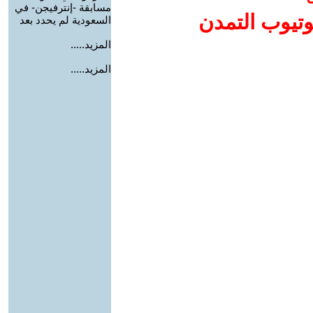
مسابقة -إنترفيجن- في
وتيوب التمدن
السعودية لم يحدد بعد
المزيد.....
المزيد.....