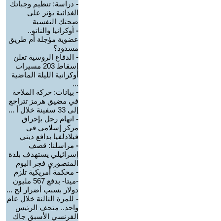
-
دراسة: تنظيم وجباتك
الغذائية يؤثر على
صحتك النفسية
-
أوكرانيا والناتو..
عضوية مؤجلة أم طريق
مسدود؟
-
الدفاع الروسية تعلن
إسقاط 203 مسيرات
أوكرانية الليلة الماضية
...
-
بيانات: حركة الملاحة
في مضيق هرمز تتراجع
إلى 33 سفينة خلال أ ...
-
اتهام رجل بإحراق
مركز إسلامي في
فيلادلفيا بدافع ديني
-
مراسلنا: قصف
إسرائيلي يستهدف بلدة
المنصوري فجر اليوم
-
محكمة أمريكية تلزم
-ميتا- بدفع 567 مليون
دولار بسبب أضرار لح ...
-
للمرة الثالثة خلال عام
واحد.. متحف الرئيس
الفرنسي الأسبق جاك