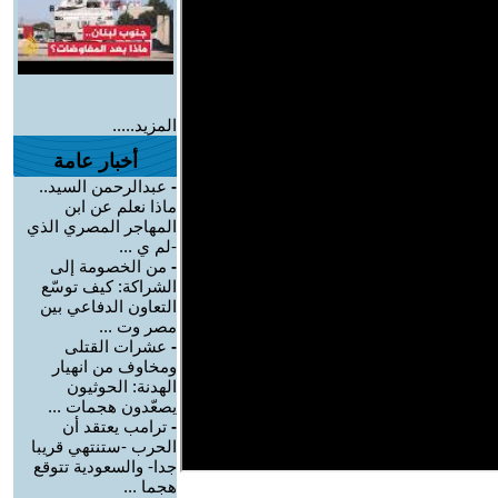
المزيد.....
أخبار عامة
-
عبدالرحمن السيد..
ماذا نعلم عن ابن
المهاجر المصري الذي
-لم ي ...
-
من الخصومة إلى
الشراكة: كيف توسّع
التعاون الدفاعي بين
مصر وت ...
-
عشرات القتلى
ومخاوف من انهيار
الهدنة: الحوثيون
يصعّدون هجمات ...
-
ترامب يعتقد أن
الحرب -ستنتهي قريبا
جدا- والسعودية تتوقع
هجما ...