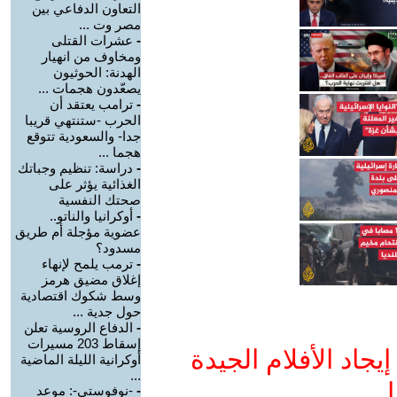
التعاون الدفاعي بين
مصر وت ...
-
عشرات القتلى
ومخاوف من انهيار
الهدنة: الحوثيون
يصعّدون هجمات ...
-
ترامب يعتقد أن
الحرب -ستنتهي قريبا
جدا- والسعودية تتوقع
هجما ...
-
دراسة: تنظيم وجباتك
الغذائية يؤثر على
صحتك النفسية
-
أوكرانيا والناتو..
عضوية مؤجلة أم طريق
مسدود؟
-
ترمب يلمح لإنهاء
إغلاق مضيق هرمز
وسط شكوك اقتصادية
حول جدية ...
-
الدفاع الروسية تعلن
إسقاط 203 مسيرات
جاد الأفلام الجيدة
أوكرانية الليلة الماضية
...
ا
-
-نوفوستي-: موعد