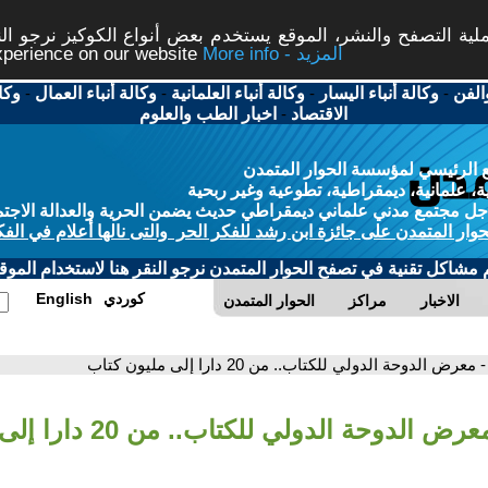
ة التصفح والنشر، الموقع يستخدم بعض أنواع الكوكيز نرجو النق
More info - المزيد
experience on our website
الفن
-
وكالة أنباء اليسار
-
وكالة أنباء العلمانية
-
وكالة أنباء العمال
-
وكا
الاقتصاد
-
اخبار الطب والعلوم
 الرئيسي لمؤسسة الحوار المتمدن
، علمانية، ديمقراطية، تطوعية وغير ربحية
ل مجتمع مدني علماني ديمقراطي حديث يضمن الحرية والعدالة الاجتم
حوار المتمدن على جائزة ابن رشد للفكر الحر والتى نالها أعلام في الفك
م مشاكل تقنية في تصفح الحوار المتمدن نرجو النقر هنا لاستخدام الموقع
كوردي
English
الاخبار
مراكز
الحوار المتمدن
- معرض الدوحة الدولي للكتاب.. من 20 دارا إلى مليون كتاب
رض الدوحة الدولي للكتاب.. من 20 دارا إلى مليون كتاب