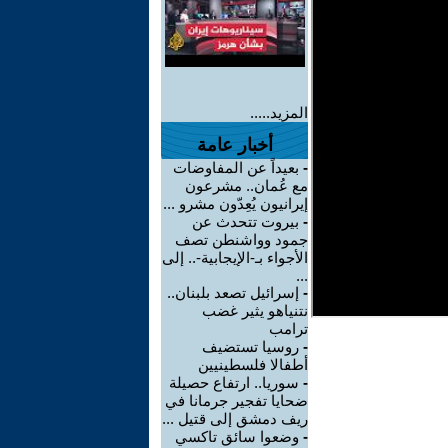
المزيد.....
أخبار عامة
-
بعيداً عن المفاوضات
مع عُمان.. مشرعون
إيرانيون يُعِدّون مشرو ...
-
بيروت تتحدث عن
جمود وواشنطن تصف
الأجواء بـ-الإيجابية-.. إلى
...
-
إسرائيل تصعد بلبنان..
نتنياهو يثير غضب
ترامب
-
روسيا تستضيف
أطفالا فلسطينيين
-
سوريا.. ارتفاع حصيلة
ضحايا تفجير جرمانا في
ريف دمشق إلى قتيل ...
-
وضعوا سائق تاكسي