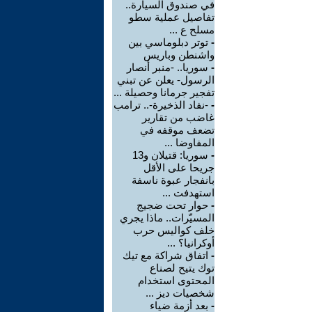
في صندوق السيارة..
تفاصيل عملية سطو
مسلح ع ...
-
توتر دبلوماسي بين
واشنطن وباريس
-
سوريا.. -منبر أنصار
الرسول- يعلن عن تبني
تفجير جرمانا وحصيلة ...
-
-نفاد الذخيرة-.. ترامب
غاضب من تقارير
تضعف موقفه في
المفاوضا ...
-
سوريا: قتيلان و13
جريحا على الأقل
بانفجار عبوة ناسفة
استهدفت ...
-
حوار تحت ضجيج
المسيّرات.. ماذا يجري
خلف كواليس حرب
أوكرانيا؟ ...
-
اتفاق شراكة مع تيك
توك يتيح لصناع
المحتوى استخدام
شخصيات ديز ...
-
بعد أزمة ضياء