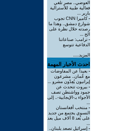
العوضي.. مصر تلغي
فعالية طبية للأسترالية
باربر ...
-
كاميرا CNN تجوب
شوارع دمشق.. وهذا ما
رصدته خلال نظرة على
الح ...
-
ترامب: صناعاتنا
الدفاعية تتوسع
المزيد.....
احدث الأخبار المهمة
-
بعيداً عن المفاوضات
مع عُمان.. مشرعون
إيرانيون يُعِدّون مشرو ...
-
بيروت تتحدث عن
جمود وواشنطن تصف
الأجواء بـ-الإيجابية-.. إلى
...
-
منتخب أفغانستان
النسوي يجتمع من جديد
على بُعد 8 آلاف ميل بعد
...
-
إسرائيل تصعد بلبنان..