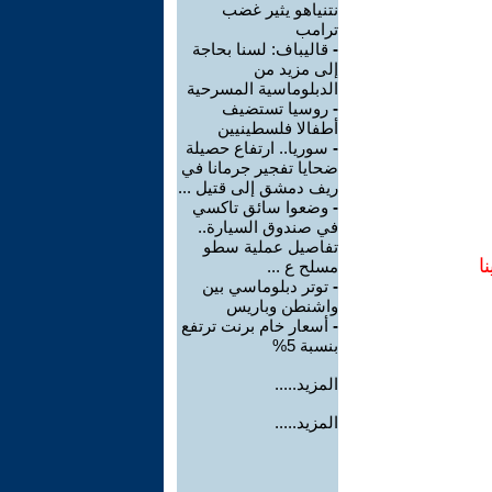
نتنياهو يثير غضب
ترامب
-
قاليباف: لسنا بحاجة
إلى مزيد من
الدبلوماسية المسرحية
-
روسيا تستضيف
أطفالا فلسطينيين
-
سوريا.. ارتفاع حصيلة
ضحايا تفجير جرمانا في
ريف دمشق إلى قتيل ...
-
وضعوا سائق تاكسي
في صندوق السيارة..
تفاصيل عملية سطو
ا
مسلح ع ...
-
توتر دبلوماسي بين
واشنطن وباريس
-
أسعار خام برنت ترتفع
بنسبة 5%
المزيد.....
المزيد.....