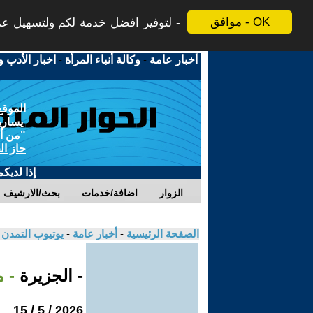
موافق - OK
لتوفير افضل خدمة لكم ولتسهيل عملي
أخبار عامة
-
وكالة أنباء المرأة
-
اخبار الأدب و
الموقع
يسارية
"من أج
حاز ال
إذا لديك
الزوار
اضافة/خدمات
بحث/الارشيف
الصفحة الرئيسية
-
أخبار عامة
-
يوتيوب التمدن
- الجزيرة
- مع
2026 / 5 / 15