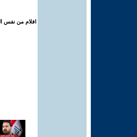
افلام من نفس ال