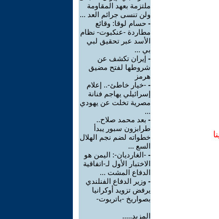
ملتزمة بعهد المقاومة
ولن تنسى جرائم العد ...
-
حسام لوقا: وقائع
مطاردة -عنكبوت- نظام
الأسد عبر تحقيق لبي
بي ...
-
إيران تكشف عن
شروطها لفتح مضيق
هرمز
-
-خيار خاطئ-.. إعلام
إسرائيلي يهاجم فنانة
مصرية تخلت عن يهودي
...
-
بعد محمد صلاح..
طرابزون سبور يبدأ
ا
خطواته لضم نجم الهلال
السع ...
-
-الغارديان-: اليمن هو
الاختبار الأول لـ-اتفاقية
الدفاع المشت ...
-
وزير الدفاع الفنلندي
يرفض تزويد أوكرانيا
بصواريخ -باتريوت-
المزيد.....