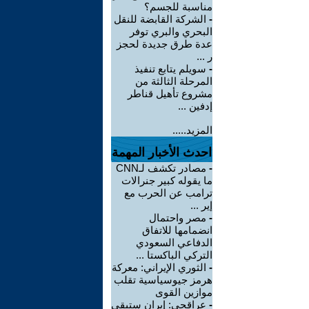
مناسبة للجسم؟
-
الشركة القابضة للنقل
البحري والبري توفر
عدة طرق جديدة لحجز
ر ...
-
سويلم يتابع تنفيذ
المرحلة الثالثة من
مشروع تأهيل قناطر
إدفين ...
المزيد.....
احدث الأخبار المهمة
-
مصادر تكشف لـCNN
ما يقوله كبير جنرالات
ترامب عن الحرب مع
إير ...
-
مصر واحتمال
انضمامها للاتفاق
الدفاعي السعودي
التركي الباكستا ...
-
الثوري الإيراني: معركة
هرمز جيوسياسية تقلب
موازين القوى
-
عراقجي: إيران ستبقى