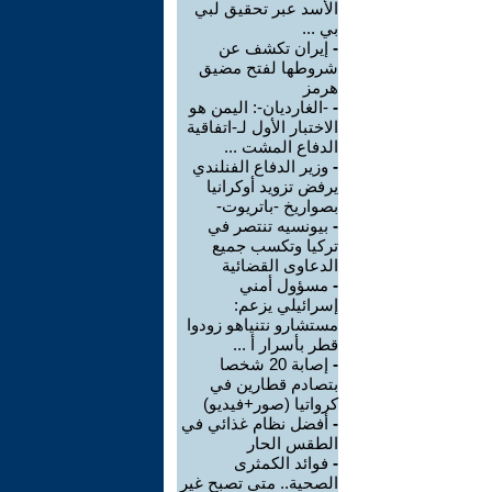
الأسد عبر تحقيق لبي
بي ...
-
إيران تكشف عن
شروطها لفتح مضيق
هرمز
-
-الغارديان-: اليمن هو
الاختبار الأول لـ-اتفاقية
الدفاع المشت ...
-
وزير الدفاع الفنلندي
يرفض تزويد أوكرانيا
بصواريخ -باتريوت-
-
بيونسيه تنتصر في
تركيا وتكسب جميع
الدعاوى القضائية
-
مسؤول أمني
إسرائيلي يزعم:
مستشارو نتنياهو زودوا
قطر بأسرار أ ...
-
إصابة 20 شخصا
بتصادم قطارين في
كرواتيا (صور+فيديو)
-
أفضل نظام غذائي في
الطقس الحار
-
فوائد الكمثرى
الصحية.. متى تصبح غير