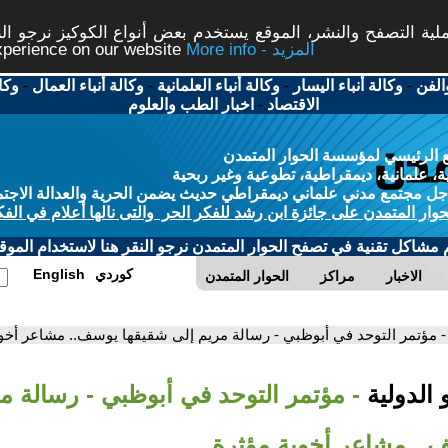
ة التصفح والنشر، الموقع يستخدم بعض أنواع الكوكيز نرجو النق
More info - المزيد
experience on our website
الفن
-
وكالة أنباء اليسار
-
وكالة أنباء العلمانية
-
وكالة أنباء العمال
-
وكا
الاقتصاد
-
اخبار الطب والعلوم
 الرئيسي لمؤسسة الحوار المتمدن
، علمانية، ديمقراطية، تطوعية وغير ربحية
ل مجتمع مدني علماني ديمقراطي حديث يضمن الحرية والعدالة الاجتم
حوار المتمدن على جائزة ابن رشد للفكر الحر والتى نالها أعلام في الفك
م مشاكل تقنية في تصفح الحوار المتمدن نرجو النقر هنا لاستخدام الموقع
كوردي
English
الاخبار
مراكز
الحوار المتمدن
- مؤتمر التوحد في أبوظبي - رسالة مريم إلى شقيقها يوسف.. مشاعر أخو
 الدولية
- مؤتمر التوحد في أبوظبي - رسالة م
.. مشاعر أخوية مؤثرة