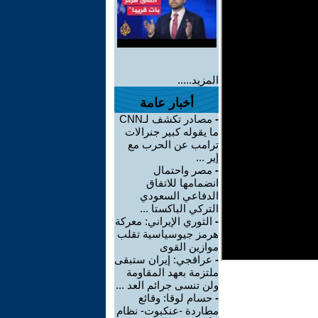
المزيد.....
أخبار عامة
-
مصادر تكشف لـCNN
ما يقوله كبير جنرالات
ترامب عن الحرب مع
إير ...
-
مصر واحتمال
انضمامها للاتفاق
الدفاعي السعودي
التركي الباكستا ...
-
الثوري الإيراني: معركة
هرمز جيوسياسية تقلب
موازين القوى
-
عراقجي: إيران ستبقى
ملتزمة بعهد المقاومة
ولن تنسى جرائم العد ...
-
حسام لوقا: وقائع
مطاردة -عنكبوت- نظام