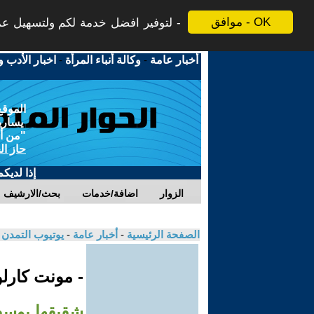
موافق - OK
لتوفير افضل خدمة لكم ولتسهيل عملي
أخبار عامة
-
وكالة أنباء المرأة
-
اخبار الأدب و
الموقع
يسارية
"من أج
حاز ال
إذا لديك
الزوار
اضافة/خدمات
بحث/الارشيف
الصفحة الرئيسية
-
أخبار عامة
-
يوتيوب التمدن
- مونت كارلو
شقيقها يوسف