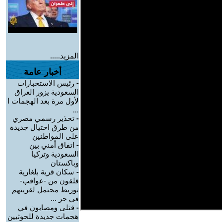
المزيد.....
أخبار عامة
-
رئيس الاستخبارات
السعودية يزور العراق
لأول مرة بعد الهجمات ا
...
-
تحذير رسمي مصري
من طرق احتيال جديدة
على المواطنين
-
اتفاق أمني بين
السعودية وتركيا
وباكستان
-
سكان قرية بلغارية
قلقون من -عواقب-
توريط محتمل لقريتهم
في حر ...
-
قتلى ومصابون في
هجمات جديدة للحوثيين