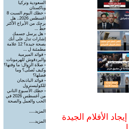
السعودية وتركيا
وباكستان
-
حظك اليوم السبت 8
اغسطس 2026.. هل
برجك من الأبراج الأكثر
حظً ...
-
هل يرسل جسمك
إشارات تدل على أنك
بصحة جيدة؟ 12 علامة
مطمئنة ل ...
-
فوائد الميرمية
والبردقوش للهرمونات
-
صلاة الزوال: ما وقتها؟
وكيف تُصلّى؟ وما
فضلها؟
-
فوائد الباذنجان
للكوليسترول
-
حظك الأسبوع الثاني
من أغسطس 2026 في
الحب والعمل والصحة
المزيد.....
جاد الأفلام الجيدة
المزيد.....
ا