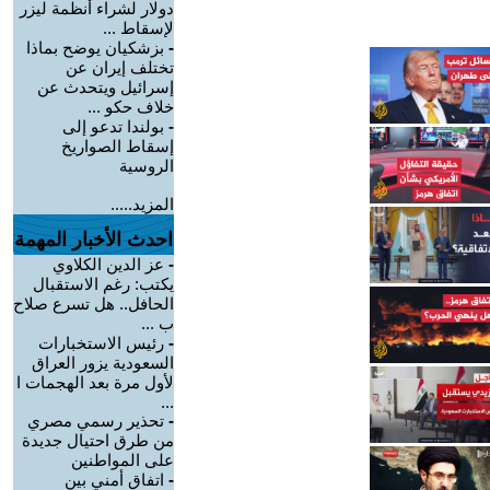
دولار لشراء أنظمة ليزر
لإسقاط ...
-
بزشكيان يوضح بماذا
تختلف إيران عن
إسرائيل ويتحدث عن
خلاف حكو ...
-
بولندا تدعو إلى
إسقاط الصواريخ
الروسية
المزيد.....
احدث الأخبار المهمة
-
عز الدين الكلاوي
يكتب: رغم الاستقبال
الحافل.. هل تسرع صلاح
ب ...
-
رئيس الاستخبارات
السعودية يزور العراق
لأول مرة بعد الهجمات ا
...
-
تحذير رسمي مصري
من طرق احتيال جديدة
على المواطنين
-
اتفاق أمني بين