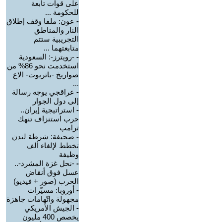
على قوات تابعة
للحكومة ...
-
عون: ملفا وقف إطلاق
النار والمناطق
التجريبية ستتم
متابعتهما ...
-
-رويترز-: السعودية
استخدمت نحو 86% من
صواريخ -باتريوت- الاع
...
-
عراقجي يوجه رسالة
إلى دول الجوار
-
استراتيجية إيران..
حرب استنزاف تنهك
ترامب
-
صحيفة: شرطة لندن
تخطط لإلغاء ألف
وظيفة
-
-نحل غزة المشرد-..
عسل فوق أنقاض
الحرب (صور + فيديو)
-
أوروبا: مسيّرات
مجهولة واتّهامات جاهزة
-
الجيش الأمريكي
يخصص 400 مليون