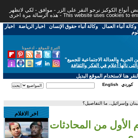
 أنواع الكوكيز نرجو النقر على الزر - موافق - لكي لاتظهر
This website uses cookies to ensure you ge
وكالة أنباء العمال
-
وكالة أنباء حقوق الإنسان
-
اخبار الرياضة
-
اخبار
لوم
التبرع للموقع - ادعمونا
حرية والعدالة الاجتماعية للجميع
"
تى نالها أعلام في الفكر والثقافة
قر هنا لاستخدام الموقع البديل
كوردي
English
بنان وإسرائيل.. ما التفاصيل؟
اخر الافلام
وم الأول من المحادثات