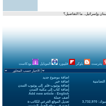
بنان وإسرائيل.. ما التفاصيل؟
بنترست
بلوكر
فليبورد
الموبايل
بودكاست
اضافة موضوع جديد
التضامنية
اضافة خبر
إضافة يوتيوب-فلم إلى يوتيوب التمدن
إضافة كتاب إلى مكتبة التمدن
Add new article - English
أضف حملة
3,732,97
تعديل الموقع الفرعي للكاتب-ة
ابحث في موقع الحوار المتمدن