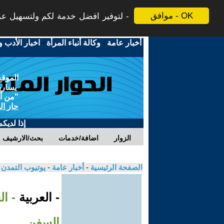
موافق - OK
لتوفير افضل خدمة لكم ولتسهيل عملي
أخبار عامة
-
وكالة أنباء المرأة
-
اخبار الأدب و
الموقع
يسارية
"من أج
حاز ال
إذا لديك
الزوار
اضافة/خدمات
بحث/الارشيف
الصفحة الرئيسية
-
أخبار عامة
-
يوتيوب التمدن
- العربية
- ا
السفن