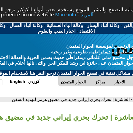
ة التصفح والنشر، الموقع يستخدم بعض أنواع الكوكيز نرجو النق
More info - المزيد
experience on our website
الفن
-
وكالة أنباء اليسار
-
وكالة أنباء العلمانية
-
وكالة أنباء العمال
-
وكا
الاقتصاد
-
اخبار الطب والعلوم
 الرئيسي لمؤسسة الحوار المتمدن
، علمانية، ديمقراطية، تطوعية وغير ربحية
ل مجتمع مدني علماني ديمقراطي حديث يضمن الحرية والعدالة الاجتم
حوار المتمدن على جائزة ابن رشد للفكر الحر والتى نالها أعلام في الفك
م مشاكل تقنية في تصفح الحوار المتمدن نرجو النقر هنا لاستخدام الموقع
كوردي
English
الاخبار
مراكز
الحوار المتمدن
- العاشرة | تحرك بحري إيراني جديد في مضيق هرمز لتهديد السفن
لعاشرة | تحرك بحري إيراني جديد في مضيق هر