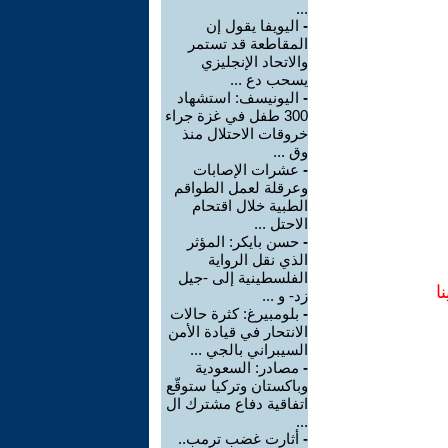
...
-
اليويفا يقول إن
المقاطعة قد تستمر
والاتحاد الإنجليزي
يسحب دع ...
-
اليونيسف: استشهاد
300 طفل في غزة جراء
خروقات الاحتلال منذ
وق ...
-
عشرات الإصابات
وعرقلة لعمل الطواقم
الطبية خلال اقتحام
الاحتل ...
-
حسن بايكر: المؤثر
الذي نقل الرواية
الفلسطينية إلى -جيل
ا
زد- و ...
-
بلومبيرغ: كثرة حالات
الانتحار في قيادة الأمن
السيبراني بالجي ...
-
مصادر: السعودية
وباكستان وتركيا ستوقّع
اتفاقية دفاع مشترك ال
...
-
أثارت غضب ترمب..