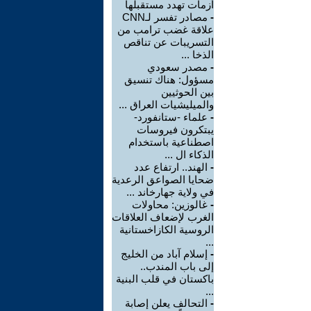
أزمات تهدد مستقبلها
-
مصادر تفسر لـCNN
علاقة غضب ترامب من
التسريبات عن تناقص
الذخا ...
-
مصدر سعودي
مسؤول: هناك تنسيق
بين الحوثيين
والميليشيات العراق ...
-
علماء -ستانفورد-
يبتكرون فيروسات
اصطناعية باستخدام
الذكاء ال ...
-
الهند.. ارتفاع عدد
ضحايا الصواعق الرعدية
في ولاية جهارخاند ...
-
غالوزين: محاولات
الغرب لإضعاف العلاقات
الروسية الكازاخستانية
...
-
إسلام آباد من الخليج
إلى باب المندب..
باكستان في قلب البنية
...
-
التحالف يعلن إصابة