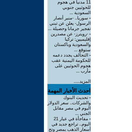
11 مدنياً في هجوم
للحوثيين جنوبي
السعودية ...
-
سوريا.. -منبر أنصار
الرسول- يعلن عن تبني
تفجير جرمانا وحصيلة ...
-
-رويترز- عن مصدرين
إقليميين: تركيا
والسعودية وباكستان
ستوقع ...
-
التحالف يجدد دعمه
للحكومة اليمنية عقب
هجوم الحوثيين على
مأرب ...
المزيد.....
احدث الأخبار المهمة
-
تحديث البنوك
والشركات.. سعر الدولار
اليوم في مصر مقابل
الجني ...
-
مفاجأة في عيار 21
اليوم.. تراجع جديد في
أسعار الذهب بمصر وتح