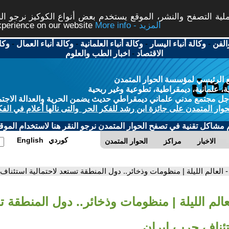
ة التصفح والنشر، الموقع يستخدم بعض أنواع الكوكيز نرجو النق
More info - المزيد
experience on our website
الفن
-
وكالة أنباء اليسار
-
وكالة أنباء العلمانية
-
وكالة أنباء العمال
-
وكا
الاقتصاد
-
اخبار الطب والعلوم
 الرئيسي لمؤسسة الحوار المتمدن
، علمانية، ديمقراطية، تطوعية وغير ربحية
ل مجتمع مدني علماني ديمقراطي حديث يضمن الحرية والعدالة الاجتم
حوار المتمدن على جائزة ابن رشد للفكر الحر والتى نالها أعلام في الفك
م مشاكل تقنية في تصفح الحوار المتمدن نرجو النقر هنا لاستخدام الموقع
كوردي
English
الاخبار
مراكز
الحوار المتمدن
- العالم الليلة | منظومات وذخائر.. دول المنطقة تستعد لاحتمالية استئناف
عالم الليلة | منظومات وذخائر.. دول المنطقة 
تئناف حرب إيران