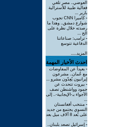
العوضي.. مصر تلغي
فعالية طبية للأسترالية
باربر ...
-
كاميرا CNN تجوب
شوارع دمشق.. وهذا ما
رصدته خلال نظرة على
الح ...
-
ترامب: صناعاتنا
الدفاعية تتوسع
المزيد.....
احدث الأخبار المهمة
-
بعيداً عن المفاوضات
مع عُمان.. مشرعون
إيرانيون يُعِدّون مشرو ...
-
بيروت تتحدث عن
جمود وواشنطن تصف
الأجواء بـ-الإيجابية-.. إلى
...
-
منتخب أفغانستان
النسوي يجتمع من جديد
على بُعد 8 آلاف ميل بعد
...
-
إسرائيل تصعد بلبنان..