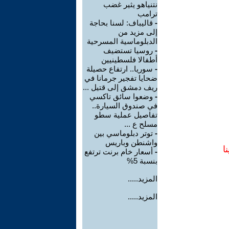
نتنياهو يثير غضب
ترامب
-
قاليباف: لسنا بحاجة
إلى مزيد من
الدبلوماسية المسرحية
-
روسيا تستضيف
أطفالا فلسطينيين
-
سوريا.. ارتفاع حصيلة
ضحايا تفجير جرمانا في
ريف دمشق إلى قتيل ...
-
وضعوا سائق تاكسي
في صندوق السيارة..
تفاصيل عملية سطو
مسلح ع ...
-
توتر دبلوماسي بين
واشنطن وباريس
ا
-
أسعار خام برنت ترتفع
بنسبة 5%
المزيد.....
المزيد.....