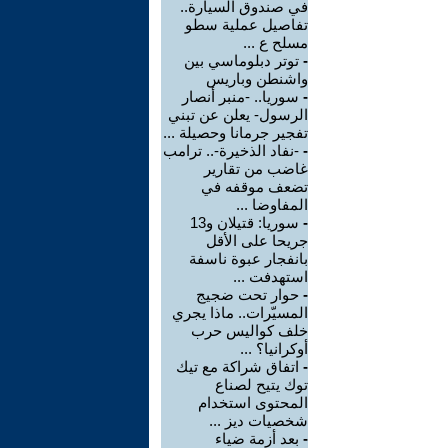
في صندوق السيارة..
تفاصيل عملية سطو
مسلح ع ...
-
توتر دبلوماسي بين
واشنطن وباريس
-
سوريا.. -منبر أنصار
الرسول- يعلن عن تبني
تفجير جرمانا وحصيلة ...
-
-نفاد الذخيرة-.. ترامب
غاضب من تقارير
تضعف موقفه في
المفاوضا ...
-
سوريا: قتيلان و13
جريحا على الأقل
بانفجار عبوة ناسفة
استهدفت ...
-
حوار تحت ضجيج
المسيّرات.. ماذا يجري
خلف كواليس حرب
أوكرانيا؟ ...
-
اتفاق شراكة مع تيك
توك يتيح لصناع
المحتوى استخدام
شخصيات ديز ...
-
بعد أزمة ضياء