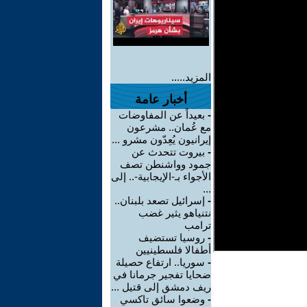
المزيد.....
أخبار عامة
-
بعيداً عن المفاوضات
مع عُمان.. مشرعون
إيرانيون يُعِدّون مشرو ...
-
بيروت تتحدث عن
جمود وواشنطن تصف
الأجواء بـ-الإيجابية-.. إلى
...
-
إسرائيل تصعد بلبنان..
نتنياهو يثير غضب
ترامب
-
روسيا تستضيف
أطفالا فلسطينيين
-
سوريا.. ارتفاع حصيلة
ضحايا تفجير جرمانا في
ريف دمشق إلى قتيل ...
-
وضعوا سائق تاكسي