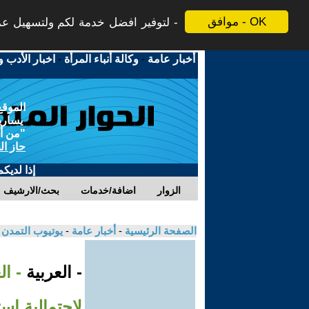
موافق - OK
لتوفير افضل خدمة لكم ولتسهيل عملي
أخبار عامة
-
وكالة أنباء المرأة
-
اخبار الأدب و
الموقع
يسارية
"من أج
حاز ال
إذا لديك
الزوار
اضافة/خدمات
بحث/الارشيف
الصفحة الرئيسية
-
أخبار عامة
-
يوتيوب التمدن
- العربية
- ال
لاحتمالية اس