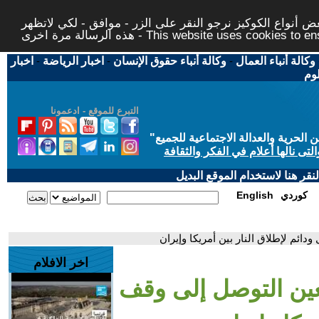
 أنواع الكوكيز نرجو النقر على الزر - موافق - لكي لاتظهر
This website uses cookies to ensure you ge
وكالة أنباء العمال
-
وكالة أنباء حقوق الإنسان
-
اخبار الرياضة
-
اخبار
لوم
التبرع للموقع - ادعمونا
حرية والعدالة الاجتماعية للجميع
"
تى نالها أعلام في الفكر والثقافة
قر هنا لاستخدام الموقع البديل
كوردي
English
دائم لإطلاق النار بين أمريكا وإيران
اخر الافلام
تعين التوصل إلى وقف