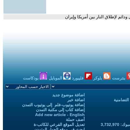
دائم لإطلاق النار بين أمريكا وإيران
بنترست
بلوكر
فليبورد
الموبايل
بودكاست
اضافة موضوع جديد
التضامنية
اضافة خبر
إضافة يوتيوب-فلم إلى يوتيوب التمدن
إضافة كتاب إلى مكتبة التمدن
Add new article - English
أضف حملة
3,732,97
تعديل الموقع الفرعي للكاتب-ة
ابحث في موقع الحوار المتمدن