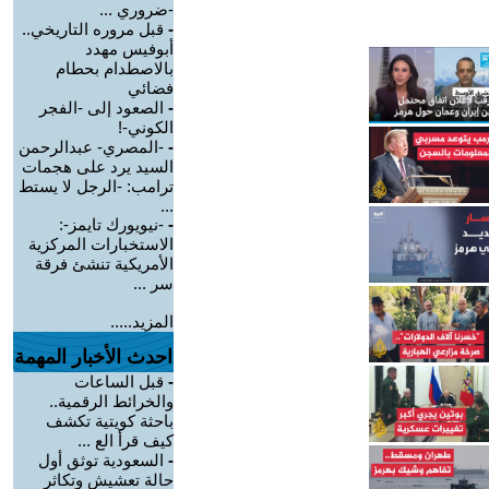
-ضروري ...
-
قبل مروره التاريخي..
أبوفيس مهدد
بالاصطدام بحطام
فضائي
-
الصعود إلى -الفجر
الكوني-!
-
-المصري- عبدالرحمن
السيد يرد على هجمات
ترامب: -الرجل لا يستط
...
-
-نيويورك تايمز-:
الاستخبارات المركزية
الأمريكية تنشئ فرقة
سر ...
المزيد.....
احدث الأخبار المهمة
-
قبل الساعات
والخرائط الرقمية..
باحثة كويتية تكشف
كيف قرأ الع ...
-
السعودية توثق أول
حالة تعشيش وتكاثر