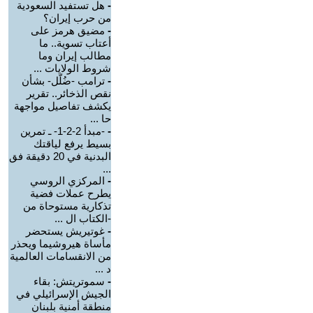
-
هل تستفيد السعودية
من حرب إيران؟
-
مضيق هرمز على
أعتاب تسوية.. ما
مطالب إيران وما
شروط الولايات ...
-
ترامب -ضُلّل- بشأن
نقص الذخائر.. تقرير
يكشف تفاصيل مواجهة
حا ...
-
-مبدأ 2-2-1- ـ تمرين
بسيط يرفع لياقتك
البدنية في 20 دقيقة فق
...
-
المركزي الروسي
يطرح عملات فضية
تذكارية مستوحاة من
-الكتاب ال ...
-
غوتيريش يستحضر
مأساة هيروشيما ويحذر
من الانقسامات العالمية
د ...
-
سموتريتش: بقاء
الجيش الإسرائيلي في
منطقة أمنية بلبنان