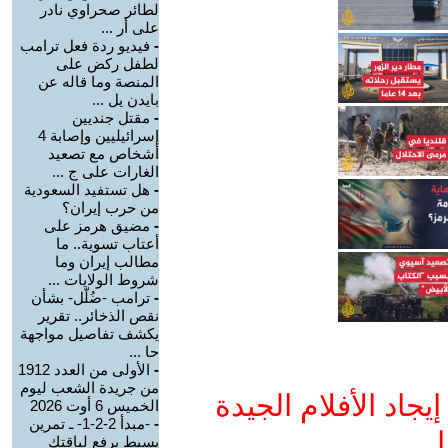
لطائر صحراوي نادر
على أر ...
-
فيديو ردة فعل ترامب
لطفل ركض على
المنصة وما قاله عن
بايدن يل ...
-
مقتل جنديين
إسرائيليين وإصابة 4
أشخاص مع تصعيد
الغارات على ج ...
-
هل تستفيد السعودية
من حرب إيران؟
-
مضيق هرمز على
أعتاب تسوية.. ما
مطالب إيران وما
شروط الولايات ...
-
ترامب -ضُلّل- بشأن
نقص الذخائر.. تقرير
يكشف تفاصيل مواجهة
حا ...
-
الأولى من العدد 1912
من جريدة الشعب ليوم
جاد الأفلام الجيدة
الخميس 6 أوت 2026
-
-مبدأ 2-2-1- ـ تمرين
ا
بسيط يرفع لياقتك