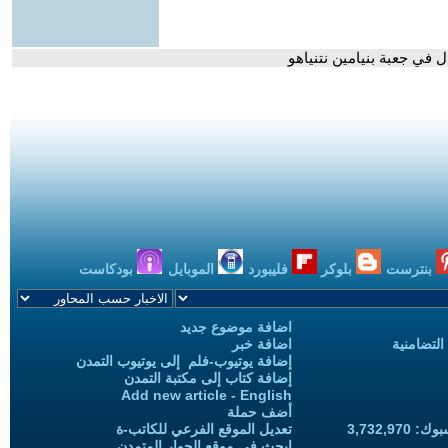
 في جعبة بنيامين نتنياهو
بنترست
بلوكر
فليبورد
الموبايل
بودكاست
اضافة موضوع جديد
التضامنية
اضافة خبر
إضافة يوتيوب-فلم إلى يوتيوب التمدن
إضافة كتاب إلى مكتبة التمدن
Add new article - English
أضف حملة
3,732,97
تعديل الموقع الفرعي للكاتب-ة
ابحث في موقع الحوار المتمدن