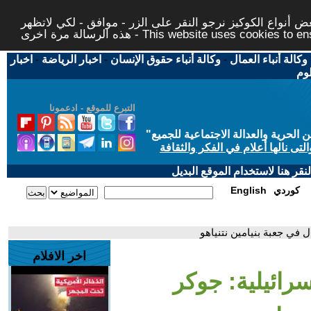
 أنواع الكوكيز نرجو النقر على الزر - موافق - لكي لاتظهر
This website uses cookies to ensure you ge
وكالة أنباء العمال
-
وكالة أنباء حقوق الإنسان
-
اخبار الرياضة
-
اخبار
لوم
التبرع للموقع - ادعمونا
حرية والعدالة الاجتماعية للجميع
"
تى نالها أعلام في الفكر والثقافة
قر هنا لاستخدام الموقع البديل
كوردي
English
 في جعبة بنيامين نتنياهو
اخر الافلام
رائيلية: جوكر