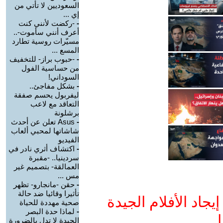
السعوديين لا تأتي من
إي ...
-
-ركضت لأنني كنت
أعرف أنني سأموت-..
مسيّرات روسية تطارد
المسع ...
-
-حبوب براز- للتخفيف
من حساسية الفول
السوداني!
-
بشكل مفاجئ..
ليفربول يحسم صفقة
التعاقد مع لاعب
برشلونة
-
Asus تعلن عن أحدث
شاشاتها لمحبي ألعاب
الفيديو
-
اكتشاف أثري نادر في
سردينيا.. -مقبرة
العمالقة- بتصميم غير
مس ...
-
حقن -مانجارو- تظهر
تأثيرا وقائيا ضد حالة
جاد الأفلام الجيدة
صحية مهددة للحياة
-
لماذا حدة البصر
ا
الجيدة لا تدل بالضرورة