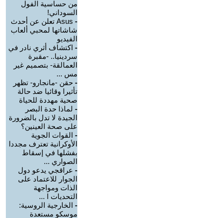
من حساسية الفول
السوداني!
-
Asus تعلن عن أحدث
شاشاتها لمحبي ألعاب
الفيديو
-
اكتشاف أثري نادر في
سردينيا.. -مقبرة
العمالقة- بتصميم غير
مس ...
-
حقن -مانجارو- تظهر
تأثيرا وقائيا ضد حالة
صحية مهددة للحياة
-
لماذا حدة البصر
الجيدة لا تدل بالضرورة
على صحة العينين؟
-
القوات الجوية
الأوكرانية تعترف مجددا
بفشلها في إسقاط
الصواري ...
-
عراقجي يدعو دول
الجوار للاعتماد على
الذات ومواجهة
التحديات ا ...
-
الخارجية الروسية:
موسكو مستعدة