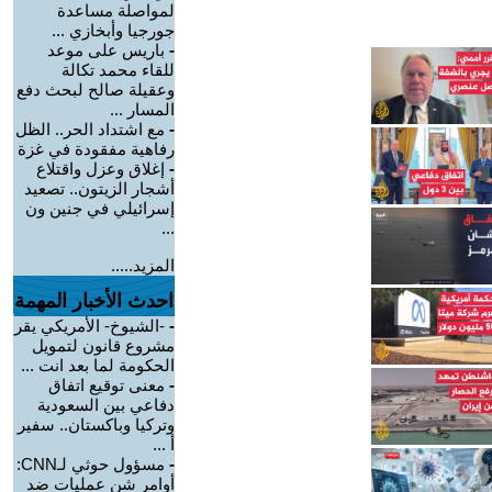
لمواصلة مساعدة
جورجيا وأبخازي ...
-
باريس على موعد
للقاء محمد تكالة
وعقيلة صالح لبحث دفع
المسار ...
-
مع اشتداد الحر.. الظل
رفاهية مفقودة في غزة
-
إغلاق وعزل واقتلاع
أشجار الزيتون.. تصعيد
إسرائيلي في جنين ون
...
المزيد.....
احدث الأخبار المهمة
-
-الشيوخ- الأمريكي يقر
مشروع قانون لتمويل
الحكومة لما بعد انت ...
-
معنى توقيع اتفاق
دفاعي بين السعودية
وتركيا وباكستان.. سفير
أ ...
-
مسؤول حوثي لـCNN:
أوامر شن عمليات ضد