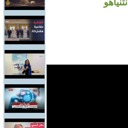
تنياهو