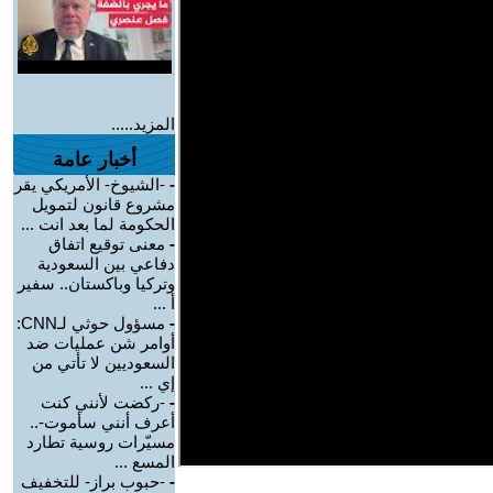
المزيد.....
أخبار عامة
-
-الشيوخ- الأمريكي يقر
مشروع قانون لتمويل
الحكومة لما بعد انت ...
-
معنى توقيع اتفاق
دفاعي بين السعودية
وتركيا وباكستان.. سفير
أ ...
-
مسؤول حوثي لـCNN:
أوامر شن عمليات ضد
السعوديين لا تأتي من
إي ...
-
-ركضت لأنني كنت
أعرف أنني سأموت-..
مسيّرات روسية تطارد
المسع ...
-
-حبوب براز- للتخفيف