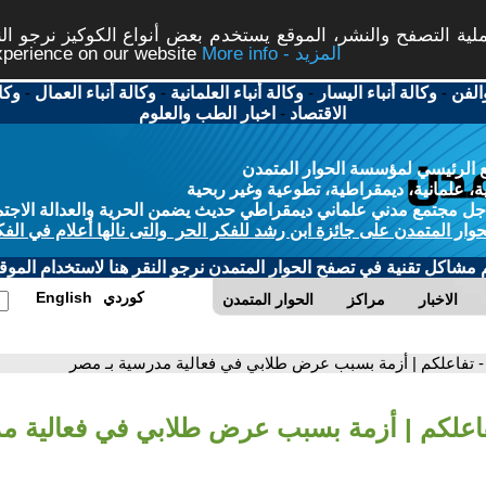
ة التصفح والنشر، الموقع يستخدم بعض أنواع الكوكيز نرجو النق
More info - المزيد
experience on our website
الفن
-
وكالة أنباء اليسار
-
وكالة أنباء العلمانية
-
وكالة أنباء العمال
-
وكا
الاقتصاد
-
اخبار الطب والعلوم
 الرئيسي لمؤسسة الحوار المتمدن
، علمانية، ديمقراطية، تطوعية وغير ربحية
ل مجتمع مدني علماني ديمقراطي حديث يضمن الحرية والعدالة الاجتم
حوار المتمدن على جائزة ابن رشد للفكر الحر والتى نالها أعلام في الفك
م مشاكل تقنية في تصفح الحوار المتمدن نرجو النقر هنا لاستخدام الموقع
كوردي
English
الاخبار
مراكز
الحوار المتمدن
- تفاعلكم | أزمة بسبب عرض طلابي في فعالية مدرسية بـ مصر
فاعلكم | أزمة بسبب عرض طلابي في فعالية م