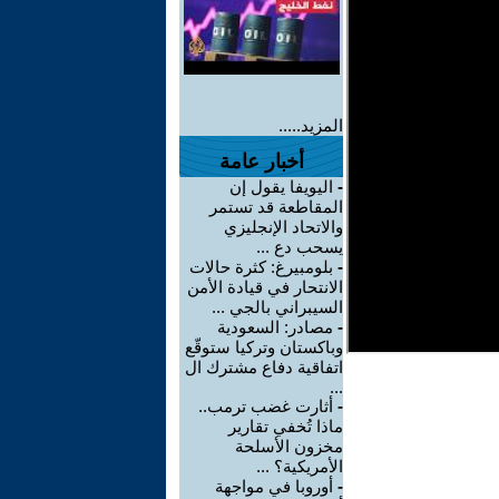
المزيد.....
أخبار عامة
-
اليويفا يقول إن
المقاطعة قد تستمر
والاتحاد الإنجليزي
يسحب دع ...
-
بلومبيرغ: كثرة حالات
الانتحار في قيادة الأمن
السيبراني بالجي ...
-
مصادر: السعودية
وباكستان وتركيا ستوقّع
اتفاقية دفاع مشترك ال
...
-
أثارت غضب ترمب..
ماذا تُخفي تقارير
مخزون الأسلحة
الأمريكية؟ ...
-
أوروبا في مواجهة