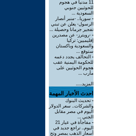
11 مدنياً في هجوم
للحوثيين جنوبي
السعودية ...
-
سوريا.. -منبر أنصار
الرسول- يعلن عن تبني
تفجير جرمانا وحصيلة ...
-
-رويترز- عن مصدرين
إقليميين: تركيا
والسعودية وباكستان
ستوقع ...
-
التحالف يجدد دعمه
للحكومة اليمنية عقب
هجوم الحوثيين على
مأرب ...
المزيد.....
احدث الأخبار المهمة
-
تحديث البنوك
والشركات.. سعر الدولار
اليوم في مصر مقابل
الجني ...
-
مفاجأة في عيار 21
اليوم.. تراجع جديد في
أسعار الذهب بمصر وتح