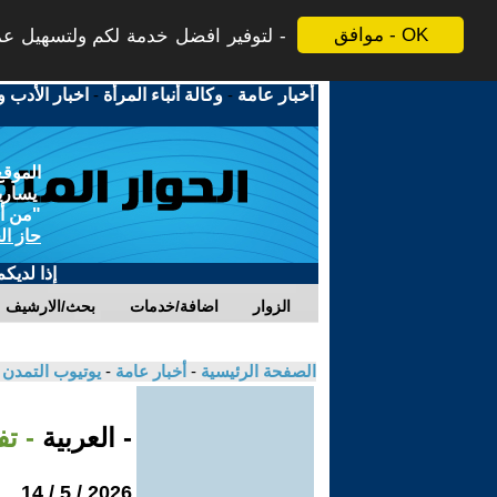
موافق - OK
لتوفير افضل خدمة لكم ولتسهيل عملي
أخبار عامة
-
وكالة أنباء المرأة
-
اخبار الأدب و
الموقع
يسارية
"من أج
حاز ال
إذا لديك
الزوار
اضافة/خدمات
بحث/الارشيف
الصفحة الرئيسية
-
أخبار عامة
-
يوتيوب التمدن
- العربية
- ت
2026 / 5 / 14