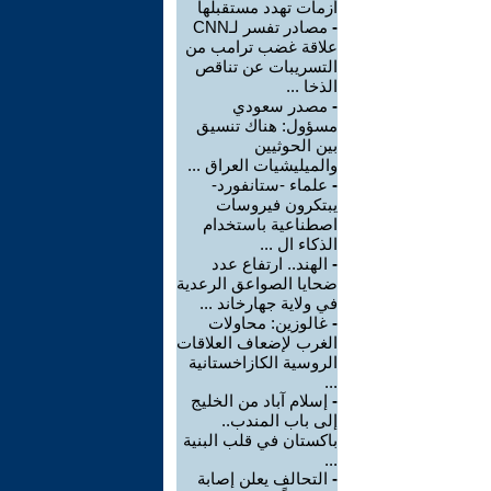
أزمات تهدد مستقبلها
-
مصادر تفسر لـCNN
علاقة غضب ترامب من
التسريبات عن تناقص
الذخا ...
-
مصدر سعودي
مسؤول: هناك تنسيق
بين الحوثيين
والميليشيات العراق ...
-
علماء -ستانفورد-
يبتكرون فيروسات
اصطناعية باستخدام
الذكاء ال ...
-
الهند.. ارتفاع عدد
ضحايا الصواعق الرعدية
في ولاية جهارخاند ...
-
غالوزين: محاولات
الغرب لإضعاف العلاقات
الروسية الكازاخستانية
...
-
إسلام آباد من الخليج
إلى باب المندب..
باكستان في قلب البنية
...
-
التحالف يعلن إصابة