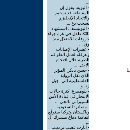
...
-
اليويفا يقول إن
المقاطعة قد تستمر
والاتحاد الإنجليزي
يسحب دع ...
-
اليونيسف: استشهاد
300 طفل في غزة جراء
خروقات الاحتلال منذ
وق ...
-
عشرات الإصابات
وعرقلة لعمل الطواقم
الطبية خلال اقتحام
الاحتل ...
ا
-
حسن بايكر: المؤثر
الذي نقل الرواية
الفلسطينية إلى -جيل
زد- و ...
-
بلومبيرغ: كثرة حالات
الانتحار في قيادة الأمن
السيبراني بالجي ...
-
مصادر: السعودية
وباكستان وتركيا ستوقّع
اتفاقية دفاع مشترك ال
...
-
أثارت غضب ترمب..