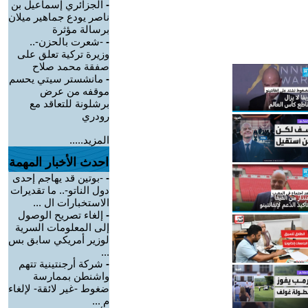
-
الجزائري إسماعيل بن
ناصر يودع جماهير ميلان
برسالة مؤثرة
-
-شعرت بالحزن-..
وزيرة تركية تعلق على
صفقة محمد صلاح
-
مانشستر سيتي يحسم
موقفه من عرض
برشلونة للتعاقد مع
رودري
المزيد.....
احدث الأخبار المهمة
-
-بوتين قد يهاجم إحدى
دول الناتو-.. ما تقديرات
الاستخبارات ال ...
-
إلغاء تصريح الوصول
إلى المعلومات السرية
لوزير أمريكي سابق بس
...
-
شركة أرجنتينية تتهم
واشنطن بممارسة
ضغوط -غير لائقة- لإلغاء
م ...