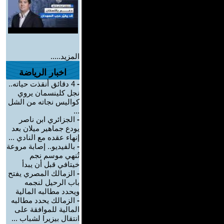
المزيد.....
اخبار الرياضة
-
4 دقائق أنقذت حياته..
نجل كلينسمان يروي
كواليس نجاته من الشل
...
-
الجزائري ابن ناصر
يودع جماهير ميلان بعد
إنهاء عقده مع النادي ...
-
بالفيديو.. إصابة مروعة
تُنهي موسم نجم
خيتافي قبل أن يبدأ
-
الزمالك المصري يفتح
باب الرحيل لنجمه
ويحدد مطالبه المالية
-
الزمالك يحدد مطالبه
المالية للموافقة على
انتقال بيزيرا لشباب ...