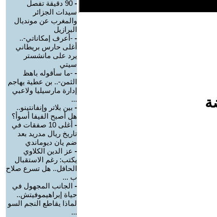
-
90 دقيقة تفصل
سيدات الجزائر
والمغرب عن مونديال
البرازيل
-
-أعرف إمكاناتي-..
أغلى حارس بريطاني
يرد على مانشستر
سيتي
-
-ما سأقوله باهظ
الثمن-.. بن عطية يهاجم
إدارة مارسيليا ولاعبي
ة
...
-
بين بلاتر وإنفانتينو..
هل أصبح الفيفا أسوأ؟
-
أغلى 10 صفقات في
تاريخ ريال مدريد بعد
ضم يان ديوماندي
-
عز الدين الكلاوي
يكتب: رغم الاستقبال
الحافل.. هل تسرع صلاح
ب ...
-
الجانب المجهول في
حياة إبراهيموفيتش..
لماذا يقاطع النجم السو
...