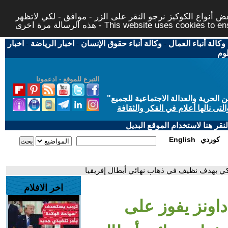
 أنواع الكوكيز نرجو النقر على الزر - موافق - لكي لاتظهر
This website uses cookies to ensure you ge
وكالة أنباء العمال
-
وكالة أنباء حقوق الإنسان
-
اخبار الرياضة
-
اخبار
لوم
التبرع للموقع - ادعمونا
حرية والعدالة الاجتماعية للجميع
"
تى نالها أعلام في الفكر والثقافة
قر هنا لاستخدام الموقع البديل
كوردي
English
لكي بهدف نظيف في ذهاب نهائي أبطال إفريقيا
اخر الافلام
داونز يفوز على