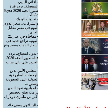
-
أغاني البيبي
المفضلة.. تردد قناة
طيور الجنة 2026 Toyor
Al-Ja ...
-
تحديث البنوك
والشركات.. سعر الدولار
اليوم في مصر مقابل
الجني ...
-
مفاجأة في عيار 21
اليوم.. تراجع جديد في
أسعار الذهب بمصر وتح
...
-
بدون انقطاع.. تردد
قناة طيور الجنة 2026
الجديد على نايل سات
...
-
مجلس الأمن يدين
الهجمات الصاروخية
الحوثية على السعودية
ويستن ...
-
لمواجهة نفوذ الصين..
ترامب يعلن تخصيص
أكثر من ملياري دولار ل
...
-
البنتاغون يعفي قائد