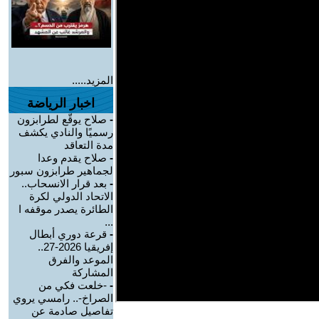
المزيد.....
اخبار الرياضة
-
صلاح يوقّع لطرابزون
رسميًا والنادي يكشف
مدة التعاقد
-
صلاح يقدم وعدا
لجماهير طرابزون سبور
-
بعد قرار الانسحاب..
الاتحاد الدولي لكرة
الطائرة يصدر موقفه ا
...
-
قرعة دوري أبطال
إفريقيا 2026-27..
الموعد والفرق
المشاركة
-
-خلعت فكي من
الصراخ-.. رامسي يروي
تفاصيل صادمة عن