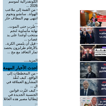
الكونفدرالية لموسم
2026 ...
-
من القمة إلى ملاعب
الهواة.. سانشو ونجوم
انتهى بهم المطاف خار
...
-
ضُرب حتى الموت..
نهاية مأساوية لنجم
منتخب أوغندا على يد
عصاب ...
-
قبل أن يلمس الكرة..
بالأرقام طرابزون يحصد
ثمار التعاقد مع مح ...
المزيد.....
احدث الأخبار المهمة
-
من المخططات إلى
الواقع.. كيف تُنفَّذ
المشاريع العملاقة في
ال ...
-
كيف غيّرت قوانين
الجنسية الجديدة في
إيطاليا مصير هذه العائلا
...