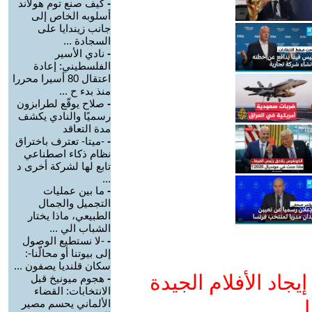
-
كيف صنع توم هولاند
أسلوبه الخاص إلى
جانب زيندايا على
السجادة ...
-
نادي الأسير
الفلسطيني: إعادة
اعتقال 80 أسيرا محررا
منذ بدء ح ...
-
صلاح يوقّع لطرابزون
رسميًا والنادي يكشف
مدة التعاقد
-
-ميتا- تعترف باختراق
نظام ذكاء اصطناعي
تابع لها لشركة أخرى د
...
-
ما بين عمليات
التجميل والجمال
الطبيعي، ماذا يختار
الشباب الي ...
-
-لا نستطيع الوصول
إلى بيوتنا أو محالّنا-:
سكان قلنديا يصفون ...
جاد الأفلام الجيدة
-
هجوم ميونيخ قبل
الانتخابات: القضاء
ا
الألماني يحسم مصير