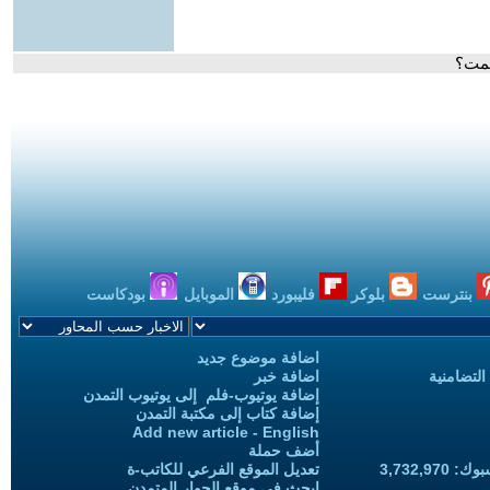
سمت؟
بنترست
بلوكر
فليبورد
الموبايل
بودكاست
اضافة موضوع جديد
التضامنية
اضافة خبر
إضافة يوتيوب-فلم إلى يوتيوب التمدن
إضافة كتاب إلى مكتبة التمدن
Add new article - English
أضف حملة
3,732,97
تعديل الموقع الفرعي للكاتب-ة
ابحث في موقع الحوار المتمدن