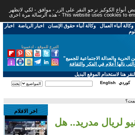
 أنواع الكوكيز نرجو النقر على الزر - موافق - لكي لاتظهر
This website uses cookies to ensure you ge
وكالة أنباء العمال
-
وكالة أنباء حقوق الإنسان
-
اخبار الرياضة
-
اخبار
لوم
التبرع للموقع - ادعمونا
حرية والعدالة الاجتماعية للجميع
"
تى نالها أعلام في الفكر والثقافة
قر هنا لاستخدام الموقع البديل
كوردي
English
سمت؟
اخر الافلام
و لريال مدريد.. هل