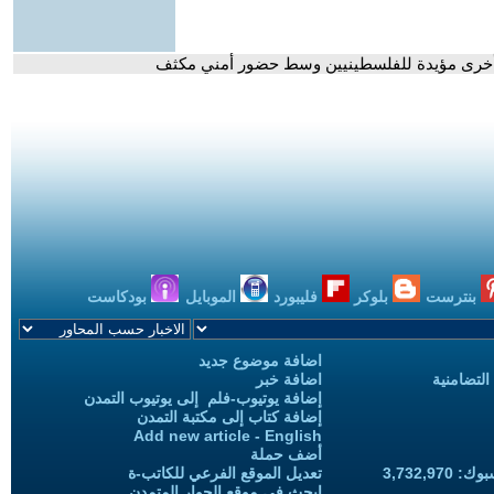
 وأخرى مؤيدة للفلسطينيين وسط حضور أمني مكثف
بنترست
بلوكر
فليبورد
الموبايل
بودكاست
اضافة موضوع جديد
التضامنية
اضافة خبر
إضافة يوتيوب-فلم إلى يوتيوب التمدن
إضافة كتاب إلى مكتبة التمدن
Add new article - English
أضف حملة
3,732,97
تعديل الموقع الفرعي للكاتب-ة
ابحث في موقع الحوار المتمدن