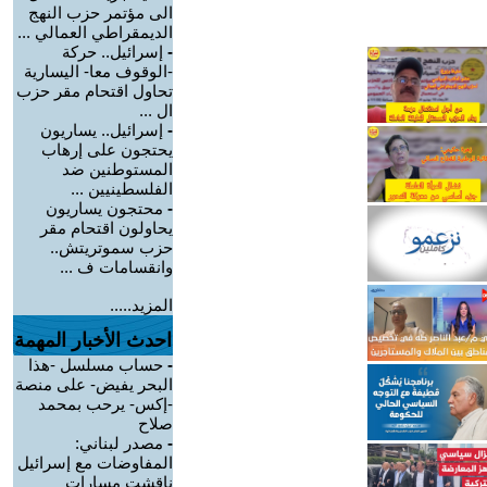
الى مؤتمر حزب النهج
الديمقراطي العمالي ...
-
إسرائيل.. حركة
-الوقوف معا- اليسارية
تحاول اقتحام مقر حزب
ال ...
-
إسرائيل.. يساريون
يحتجون على إرهاب
المستوطنين ضد
الفلسطينيين ...
-
محتجون يساريون
يحاولون اقتحام مقر
حزب سموتريتش..
وانقسامات ف ...
المزيد.....
احدث الأخبار المهمة
-
حساب مسلسل -هذا
البحر يفيض- على منصة
-إكس- يرحب بمحمد
صلاح
-
مصدر لبناني:
المفاوضات مع إسرائيل
ناقشت مسارات