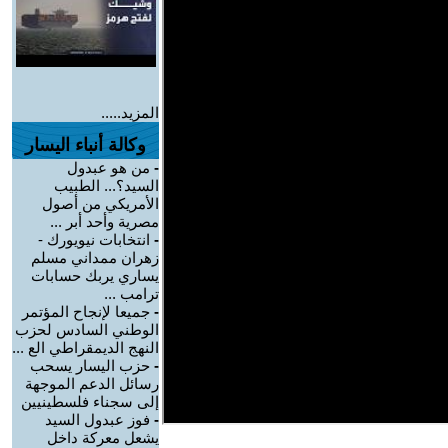
المزيد.....
وكالة أنباء اليسار
-
من هو عبدول
السيد؟... الطبيب
الأمريكي من أصول
مصرية وأحد أبر ...
-
انتخابات نيويورك -
زهران ممداني مسلم
يساري يربك حسابات
ترامب ...
-
جميعا لإنجاح المؤتمر
الوطني السادس لحزب
النهج الديمقراطي الع ...
-
حزب اليسار يسحب
رسائل الدعم الموجهة
إلى سجناء فلسطينيين
-
فوز عبدول السيد
يشعل معركة داخل