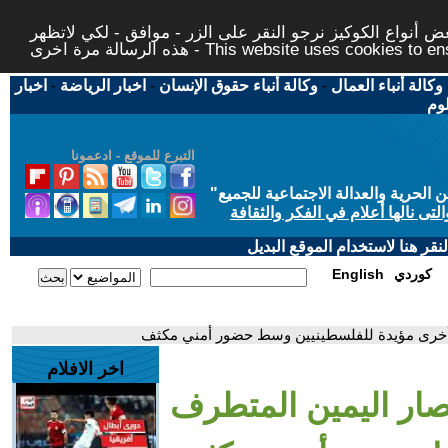
 أنواع الكوكيز نرجو النقر على الزر - موافق - لكي لاتظهر
This website uses cookies to ensure you ge
وكالة أنباء العمال
-
وكالة أنباء حقوق الإنسان
-
اخبار الرياضة
-
اخبار
لوم
التبرع للموقع - ادعمونا
حرية والعدالة الاجتماعية للجميع
"
تى نالها أعلام في الفكر والثقافة
قر هنا لاستخدام الموقع البديل
كوردي
English
 وأخرى مؤيدة للفلسطينيين وسط حضور أمني مكثف
اخر الافلام
صار اليمين المتطرف