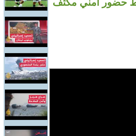
ط حضور أمني مكثف