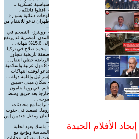
سياسية عسكرية ...
-
-اقتلوا قاتلكم-..
لوحات دعائية بشوارع
طهران تدعو للانتقام من
...
-
-رويترز-: التضخم في
المدن المصرية قد يرتفع
إلى 15.6% بنهاية ...
-
محمد صلاح في تركيا..
صفقة تاريخية تتجاوز
الرياضة حظي انتقال ...
-
8 دول عربية وإسلامية
تدعو لوقف انتهاكات
إسرائيل وإقامة دولة ...
-
سكان مبنى -سبين
تايم- في روما ينامون
خارجا بعد حريق وسط
موجة ...
-
تزامنا مع محادثات
روما.. تصعيد في جنوب
لبنان ومقتل جنديين إس
...
جاد الأفلام الجيدة
-
ماسك يعود لحلبة
السياسة ويؤجج مع
ا
عبدول معركة انتخابات