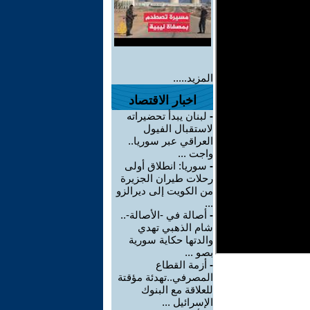
المزيد.....
اخبار الاقتصاد
-
لبنان يبدأ تحضيراته
لاستقبال الفيول
العراقي عبر سوريا..
واجت ...
-
سوريا: انطلاق أولى
رحلات طيران الجزيرة
من الكويت إلى ديرالزو
...
-
أصالة في -الأصالة-..
شام الذهبي تهدي
والدتها حكاية سورية
بصو ...
-
أزمة القطاع
المصرفي..تهدئة مؤقتة
للعلاقة مع البنوك
الإسرائيل ...