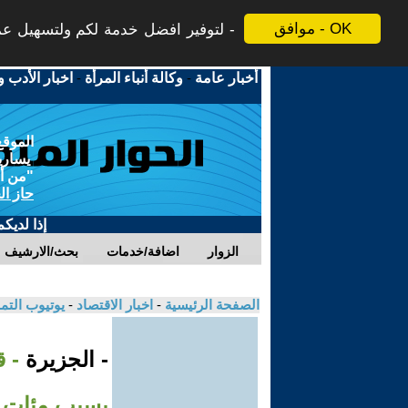
موافق - OK
لتوفير افضل خدمة لكم ولتسهيل عملي
أخبار عامة
-
وكالة أنباء المرأة
-
اخبار الأدب و
الموقع
يسارية
"من أج
حاز ال
إذا لديك
الزوار
اضافة/خدمات
بحث/الارشيف
الصفحة الرئيسية
-
اخبار الاقتصاد
-
يوتيوب الت
- الجزيرة
- 
بسبب مئات ا