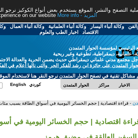
ة التصفح والنشر، الموقع يستخدم بعض أنواع الكوكيز نرجو النق
More info - المزيد
experience on our website
الفن
-
وكالة أنباء اليسار
-
وكالة أنباء العلمانية
-
وكالة أنباء العمال
-
وكا
الاقتصاد
-
اخبار الطب والعلوم
 الرئيسي لمؤسسة الحوار المتمدن
، علمانية، ديمقراطية، تطوعية وغير ربحية
ل مجتمع مدني علماني ديمقراطي حديث يضمن الحرية والعدالة الاجتم
حوار المتمدن على جائزة ابن رشد للفكر الحر والتى نالها أعلام في الفك
م مشاكل تقنية في تصفح الحوار المتمدن نرجو النقر هنا لاستخدام الموقع
كوردي
English
الاخبار
مراكز
الحوار المتمدن
مدن
- قراءة اقتصادية | حجم الخسائر اليومية في أسواق الطاقة بسبب مئ
قراءة اقتصادية | حجم الخسائر اليومية في أسو
لسفن العالقة في مضيق هرمز