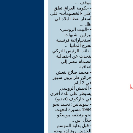
موقف ...
-
حكومة العراق تعلق
على -الخصومات- على
أسعار نفط البلاد في
ظل ...
-
-البيت الروسي-
ببرلين- شبهات
استخباراتية فرنسية
تحرج ألمانيا ...
-
نائب الرئيس التركي
يتحدث عن احتمالية
انضمام مصر إلى
اتفاقية ...
-
محمد صلاح ينعش
خزائن طرابزون سبور
في 3 أيام
ا
-
الجيش الروسي
يسيطر على بلدة أخرى
في خاركوف (فيديو)
-
سوبيانين: تحييد نحو
1984 مسيرة اتجهت
نحو منطقة موسكو
خلال أس ...
-
قبل بداية الموسم
الجديد.. رونالدو يوجه