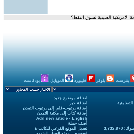
مة الأمريكية الصينية لسوق النفط؟
بنترست
بلوكر
فليبورد
الموبايل
بودكاست
اضافة موضوع جديد
التضامنية
اضافة خبر
إضافة يوتيوب-فلم إلى يوتيوب التمدن
إضافة كتاب إلى مكتبة التمدن
Add new article - English
أضف حملة
3,732,97
تعديل الموقع الفرعي للكاتب-ة
ابحث في موقع الحوار المتمدن