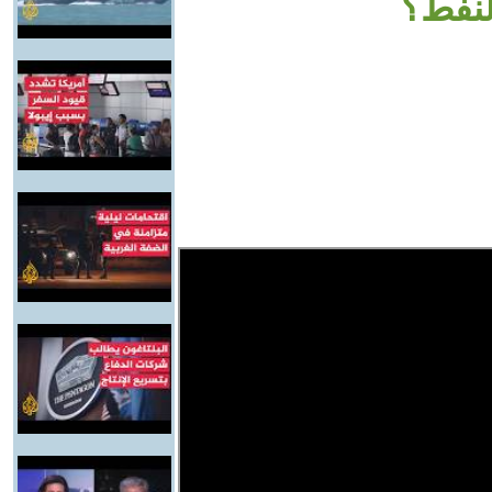
لنفط؟