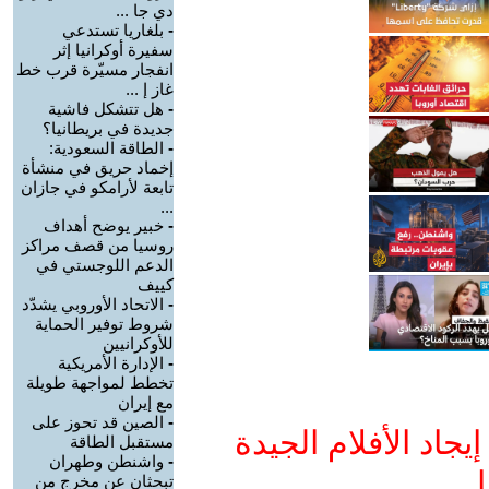
دي جا ...
-
بلغاريا تستدعي
سفيرة أوكرانيا إثر
انفجار مسيّرة قرب خط
غاز إ ...
-
هل تتشكل فاشية
جديدة في بريطانيا؟
-
الطاقة السعودية:
إخماد حريق في منشأة
تابعة لأرامكو في جازان
...
-
خبير يوضح أهداف
روسيا من قصف مراكز
الدعم اللوجستي في
كييف
-
الاتحاد الأوروبي يشدّد
شروط توفير الحماية
للأوكرانيين
-
الإدارة الأمريكية
تخطط لمواجهة طويلة
مع إيران
-
الصين قد تحوز على
جاد الأفلام الجيدة
مستقبل الطاقة
-
واشنطن وطهران
ا
تبحثان عن مخرج من