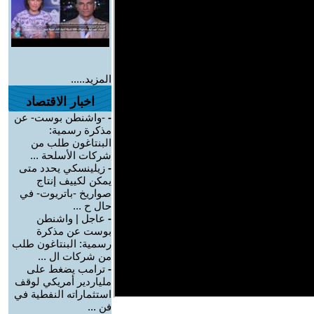
المزيد.....
اخبار الاقتصاد
-
-واشنطن بوست- عن
مذكرة رسمية:
البنتاغون طلب من
شركات الأسلحة ...
-
زيلينسكي يحدد متى
يمكن لكييف إنتاج
صواريخ -باتريوت- في
حال ح ...
-
عاجل | واشنطن
بوست عن مذكرة
رسمية: البنتاغون طلب
من شركات ال ...
-
ترامب يضغط على
ملياردير أمريكي لوقف
استثماراته النفطية في
فن ...