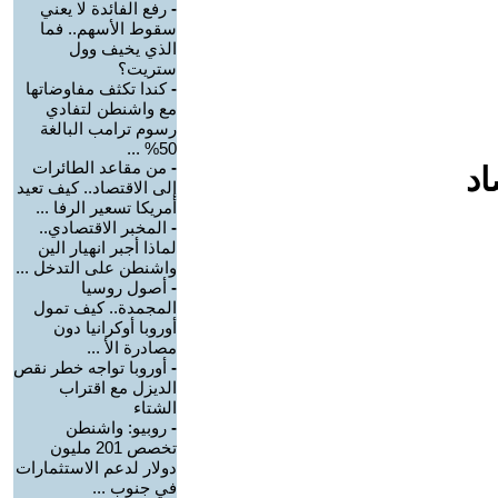
-
رفع الفائدة لا يعني
سقوط الأسهم.. فما
الذي يخيف وول
ستريت؟
-
كندا تكثف مفاوضاتها
مع واشنطن لتفادي
رسوم ترامب البالغة
50% ...
-
من مقاعد الطائرات
اد
إلى الاقتصاد.. كيف تعيد
أمريكا تسعير الرفا ...
-
المخبر الاقتصادي..
لماذا أجبر انهيار الين
واشنطن على التدخل ...
-
أصول روسيا
المجمدة.. كيف تمول
أوروبا أوكرانيا دون
مصادرة الأ ...
-
أوروبا تواجه خطر نقص
الديزل مع اقتراب
الشتاء
-
روبيو: واشنطن
تخصص 201 مليون
دولار لدعم الاستثمارات
في جنوب ...