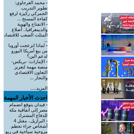
-
محمد العرجاوي:
تطوير التدريب
الجمركي ركيزة لرفع
كفاءة المستخ ...
-
الانفتاح والهوية
والديمغرافيا.. أضلاع
المثلث الصعب للاقتصاد
...
-
لماذا انزعجت أوروبا
من بيع أمريكا اليورو
لدعم الين؟
-
الإمارات: -بريكس-
منصة مهمة لتعزيز
التعاون الاقتصادي
والتجار ...
المزيد.....
احدث الأخبار المهمة
-
فيدان يتوقع انضمام
مصر إلى اتفاقية مكة
للدفاع المشترك
-
البرازيل.. مقتل 4
أشخاص جراء تحطم
مروحية سياحية في ريو