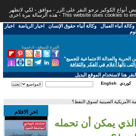
 أنواع الكوكيز نرجو النقر على الزر - موافق - لكي لاتظهر
This website uses cookies to ensure you ge
وكالة أنباء العمال
-
وكالة أنباء حقوق الإنسان
-
اخبار الرياضة
-
اخبار
لوم
التبرع للموقع - ادعمونا
حرية والعدالة الاجتماعية للجميع
"
تى نالها أعلام في الفكر والثقافة
قر هنا لاستخدام الموقع البديل
كوردي
English
مة الأمريكية الصينية لسوق النفط؟
اخر الافلام
 الذي يمكن أن تحمله