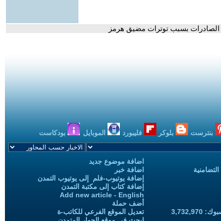
ل الصادرات بسبب توترات مضيق هرمز
بنترست
بلوكر
فليبورد
الموبايل
بودكاست
اضافة موضوع جديد
التضامنية
اضافة خبر
إضافة يوتيوب-فلم إلى يوتيوب التمدن
إضافة كتاب إلى مكتبة التمدن
Add new article - English
أضف حملة
3,732,97
تعديل الموقع الفرعي للكاتب-ة
ابحث في موقع الحوار المتمدن