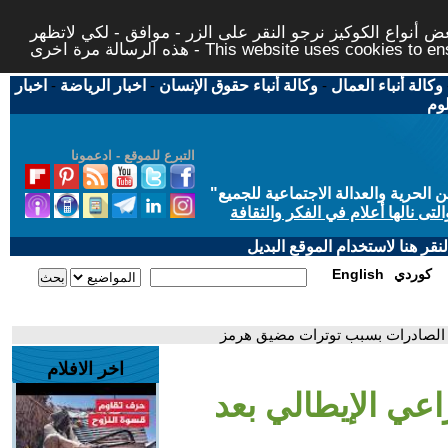
 أنواع الكوكيز نرجو النقر على الزر - موافق - لكي لاتظهر
This website uses cookies to ensure you ge
وكالة أنباء العمال
-
وكالة أنباء حقوق الإنسان
-
اخبار الرياضة
-
اخبار
لوم
التبرع للموقع - ادعمونا
حرية والعدالة الاجتماعية للجميع
"
تى نالها أعلام في الفكر والثقافة
قر هنا لاستخدام الموقع البديل
كوردي
English
ل الصادرات بسبب توترات مضيق هرمز
اخر الافلام
اعي الإيطالي بعد