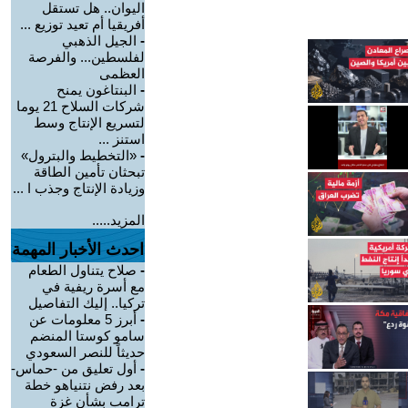
اليوان.. هل تستقل
أفريقيا أم تعيد توزيع ...
-
الجيل الذهبي
لفلسطين... والفرصة
العظمى
-
البنتاغون يمنح
شركات السلاح 21 يوما
لتسريع الإنتاج وسط
استنز ...
-
«التخطيط والبترول»
تبحثان تأمين الطاقة
وزيادة الإنتاج وجذب ا ...
المزيد.....
احدث الأخبار المهمة
-
صلاح يتناول الطعام
مع أسرة ريفية في
تركيا.. إليك التفاصيل
-
أبرز 5 معلومات عن
سامو كوستا المنضم
حديثاً للنصر السعودي
-
أول تعليق من -حماس-
بعد رفض نتنياهو خطة
ترامب بشأن غزة