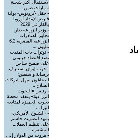
لاستقبال أكبر شحنة
سيارات صين ...
-
حقل -كرونوس- بوابة
قبرص لإمداد أوروبا
بالغاز في 2028
-
وزير الزراعة يعلن
تجاوز الصادرات
الزراعية المصرية 6.2
مليون ...
اد
-
توترات باب المندب
تضع اقتصاد جيبوتي
على صفيح ساخن
-
حرب إيران تستنزف
ترسانة واشنطن:
البنتاغون يمهل شركات
السلاح ...
-
رئيس «البحوث
الزراعية» يتفقد محطة
بحوث الجميزة لمتابعة
البرا ...
-
-الشيوخ الأمريكي-
يمهد لتصويت حاسم
على تنظيم العملات
المشفرة ...
-
هروب من الدولار إلى