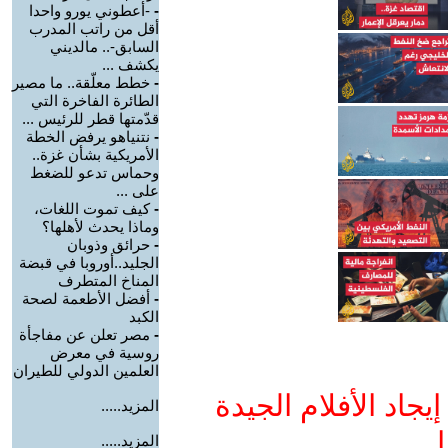
-
-أعطوني يورو واحدا
أقل من راتب المدرب
السابق-.. مالديني
يكشف ...
-
خطط معلّقة.. ما مصير
الطائرة الفاخرة التي
قدّمتها قطر للرئيس ...
-
نتنياهو يرفض الخطة
الأمريكية بشأن غزة..
وحماس تدعو للضغط
على ...
-
كيف تموت اللغات،
وماذا يحدث لأهلها؟
-
حرائق وذوبان
الجليد..أوروبا في قبضة
المناخ المتطرف
-
أفضل الأطعمة لصحة
الكبد
-
مصر تعلن عن مفاجأة
روسية في معرض
العلمين الدولي للطيران
جاد الأفلام الجيدة
المزيد.....
ا
المزيد.....