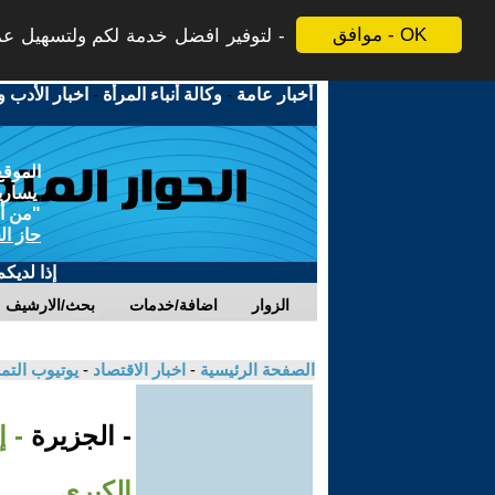
موافق - OK
لتوفير افضل خدمة لكم ولتسهيل عملي
أخبار عامة
-
وكالة أنباء المرأة
-
اخبار الأدب و
الموقع
يسارية
"من أج
حاز ال
إذا لديك
الزوار
اضافة/خدمات
بحث/الارشيف
الصفحة الرئيسية
-
اخبار الاقتصاد
-
يوتيوب الت
- الجزيرة
- 
الكبرى