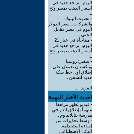
اليوم.. تراجع جديد في
أسعار الذهب بمصر وتح
...
-
تحديث البنوك
والشركات.. سعر الدولار
اليوم في مصر مقابل
الجني ...
-
مفاجأة في عيار 21
اليوم.. تراجع جديد في
أسعار الذهب بمصر وتح
...
-
سفير: روسيا
وباكستان تعملان على
إطلاق أول خط سكة
حديد للشحن ...
المزيد.....
احدث الأخبار المهمة
-
فيديو يُظهر مراهقاً
متهماً بإطلاق النار في
مدرسة بتايلاند وم ...
-
وسط تحذيرات من
إساءة استخدامه..
الذكاء الاصطناعي