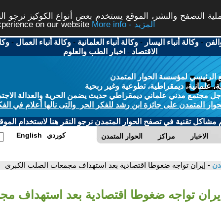
ة التصفح والنشر، الموقع يستخدم بعض أنواع الكوكيز نرجو النق
More info - المزيد
experience on our website
الفن
-
وكالة أنباء اليسار
-
وكالة أنباء العلمانية
-
وكالة أنباء العمال
-
وكا
الاقتصاد
-
اخبار الطب والعلوم
 الرئيسي لمؤسسة الحوار المتمدن
، علمانية، ديمقراطية، تطوعية وغير ربحية
ل مجتمع مدني علماني ديمقراطي حديث يضمن الحرية والعدالة الاجتم
حوار المتمدن على جائزة ابن رشد للفكر الحر والتى نالها أعلام في الفك
م مشاكل تقنية في تصفح الحوار المتمدن نرجو النقر هنا لاستخدام الموقع
كوردي
English
الاخبار
مراكز
الحوار المتمدن
مدن
- إيران تواجه ضغوطا اقتصادية بعد استهداف مجمعات الصلب الكبرى
إيران تواجه ضغوطا اقتصادية بعد استهداف م