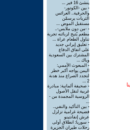
ينشئ 16 فير ...
-
بين -الكوتور-
والحرفية.. العرائس
الثريات يرسمْن
مستقبل الموض ...
-
-من دون ملابس-..
مطعم يُتيح لزبائنه تجربة
تناول الطعام عراة ...
-
تعليق إيراني جديد
على اتفاق الدفاع
المشترك بين السعودية
وباك ...
-
المبعوث الأممي:
اليمن يواجه أكبر خطر
لتجدد الصراع منذ هدنة
2 ...
ا
-
صحيفة ألمانية: مبادرة
غربية لنقل الأصول
الروسية المجمدة من -
...
-
بين التأكيد والنفي..
فضيحة غرامية تزلزل
عرش إنفانتينو
-
سوريا: انطلاق أولى
رحلات طيران الجزيرة