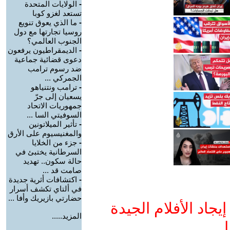
-
الولايات المتحدة
تستعد لغزو كوبا
-
ما الذي يعوق تنويع
روسيا تجارتها مع دول
الجنوب العالمي؟
-
الديمقراطيون يرفعون
دعوى قضائية جماعية
ضد رسوم ترامب
الجمركي ...
-
ترامب ونتنياهو
يسعيان إلى جرّ
جمهوريات الاتحاد
السوفيتي السا ...
-
تأثير الميلاتونين
والمغنيسيوم على الأرق
-
جزء من الخلايا
السرطانية يختبئ في
حالة سكون.. تهديد
صامت قد ...
-
اكتشافات أثرية جديدة
في ألتاي تكشف أسرار
حضارتي بازيريك وأفا ...
جاد الأفلام الجيدة
المزيد.....
ا