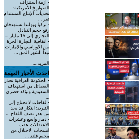
-
أزمة استنزاف
الصواريخ الأمريكية:
تحديات الإنتاج المستدام
تفر ...
-
تركيا وبولندا تستهدفان
رفع حجم التبادل
التجاري إلى 15 مليار ...
-
اتفاقية التجارة الحرة
بين الأوراسي والإمارات
تبدأ الشهر المق ...
المزيد.....
احدث الأخبار المهمة
-
الحكومة العراقية تحذر
الفصائل من استهداف
السعودية وتؤكد حصري
...
-
لقاحات لا تحتاج إلى
التبريد: ابتكار قد يحد
من هدر نصف اللقاح ...
-
دمار واسع وعشرات
الاعتقالات عقب
انسحاب الاحتلال من
مخيم قلند ...