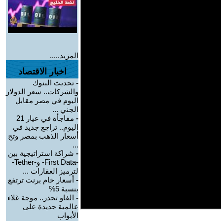
المزيد.....
اخبار الاقتصاد
-
تحديث البنوك
والشركات.. سعر الدولار
اليوم في مصر مقابل
الجني ...
-
مفاجأة في عيار 21
اليوم.. تراجع جديد في
أسعار الذهب بمصر وتح
...
-
شراكة استراتيجية بين
-First Data- و-Tether-
لترميز العقارات ...
-
أسعار خام برنت ترتفع
بنسبة 5%
-
الفاو تحذر.. موجة غلاء
عالمية جديدة على
الأبواب