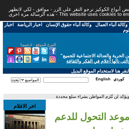
 أنواع الكوكيز نرجو النقر على الزر - موافق - لكي لاتظهر
This website uses cookies to ensure you ge
وكالة أنباء العمال
-
وكالة أنباء حقوق الإنسان
-
اخبار الرياضة
-
اخبار
لوم
التبرع للموقع - ادعمونا
حرية والعدالة الاجتماعية للجميع
"
تى نالها أعلام في الفكر والثقافة
قر هنا لاستخدام الموقع البديل
كوردي
English
يؤكد لن نُلزم المواطن بشراء سلع محددة
اخر الافلام
وعد التحول للدعم