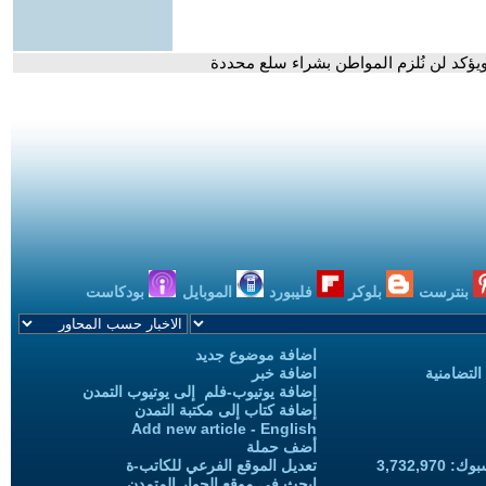
يؤكد لن نُلزم المواطن بشراء سلع محددة
بنترست
بلوكر
فليبورد
الموبايل
بودكاست
اضافة موضوع جديد
التضامنية
اضافة خبر
إضافة يوتيوب-فلم إلى يوتيوب التمدن
إضافة كتاب إلى مكتبة التمدن
Add new article - English
أضف حملة
3,732,97
تعديل الموقع الفرعي للكاتب-ة
ابحث في موقع الحوار المتمدن