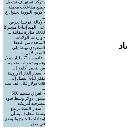
-
تركيا تستهدف تشغيل
جميع مفاعلات محطة
-أكويو- النووية بحلول ع
...
-
وكالة: فرنسا تعرض
على الهند إنتاجا مشتركا
لـ100 طائرة مقاتلة ...
-
واردات الولايات
المتحدة من النفط
اد
السعودي تهبط إلى
الصفر لأول ...
-
فاتورة بـ71 مليار دولار
وفجوة تمويلية ضخمة..
من يتحمل كلفة إ ...
-
أسعار الغاز الأوروبية
تقفز 10% لتصل إلى
688 دولار لكل ألف مت
...
-
العراق يتسلم 500
مليون دولار وسط قيود
مصرفية أمريكية
-
أسعار النفط ترتفع
وسط مخاوف بشأن
إمدادات الخليج والوضع
في مض ...