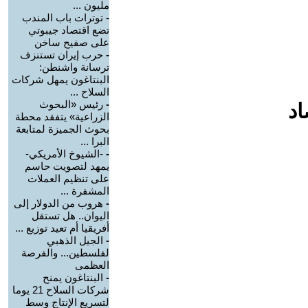
مليون ...
-
توترات باب المندب
تضع اقتصاد جيبوتي
على صفيح ساخن
-
حرب إيران تستنزف
ترسانة واشنطن:
البنتاغون يمهل شركات
السلاح ...
-
رئيس «البحوث
اد
الزراعية» يتفقد محطة
بحوث الجميزة لمتابعة
البرا ...
-
-الشيوخ الأمريكي-
يمهد لتصويت حاسم
على تنظيم العملات
المشفرة ...
-
هروب من الدولار إلى
اليوان.. هل تستقل
أفريقيا أم تعيد توزيع ...
-
الجيل الذهبي
لفلسطين... والفرصة
العظمى
-
البنتاغون يمنح
شركات السلاح 21 يوما
لتسريع الإنتاج وسط