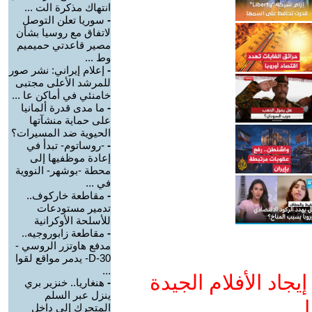
انتهاك مذكرة الت ...
-
سوريا تعلن التوصل
لاتفاق مع روسيا بشأن
مصير قاعدتي حميميم
وط ...
-
إعلام إيراني: نشر صور
للمرشد الأعلى مجتبى
خامنئي في أماكن عا ...
-
ما مدى قدرة ألمانيا
على حماية منشآتها
الحيوية ضد المسيرات؟
-
-روساتوم- تبدأ في
إعادة موظفيها إلى
محطة -بوشهر- النووية
في ...
-
مقاطعة خاركوف..
تدمير مستودعات
للأسلحة الأوكرانية
-
مقاطعة زابوروجيه..
مدفع هاوتزر الروسي -
D-30- يدمر مواقع لقوا
...
جاد الأفلام الجيدة
-
هنغاريا.. خنزير بري
ينزل عبر السلم
ا
المتحرك إلى داخل