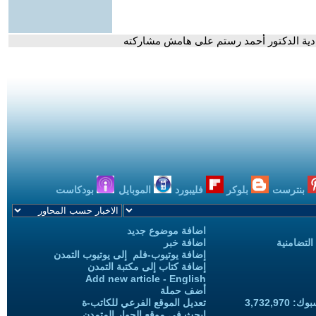
صادية الدكتور أحمد رستم على هامش مشاركته
بنترست
بلوكر
فليبورد
الموبايل
بودكاست
اضافة موضوع جديد
التضامنية
اضافة خبر
إضافة يوتيوب-فلم إلى يوتيوب التمدن
إضافة كتاب إلى مكتبة التمدن
Add new article - English
أضف حملة
3,732,97
تعديل الموقع الفرعي للكاتب-ة
ابحث في موقع الحوار المتمدن