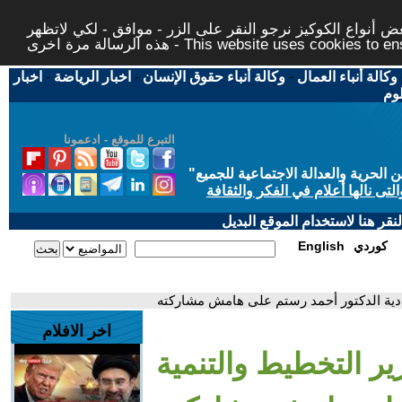
 أنواع الكوكيز نرجو النقر على الزر - موافق - لكي لاتظهر
This website uses cookies to ensure you ge
وكالة أنباء العمال
-
وكالة أنباء حقوق الإنسان
-
اخبار الرياضة
-
اخبار
لوم
التبرع للموقع - ادعمونا
حرية والعدالة الاجتماعية للجميع
"
تى نالها أعلام في الفكر والثقافة
قر هنا لاستخدام الموقع البديل
كوردي
English
صادية الدكتور أحمد رستم على هامش مشاركته
اخر الافلام
ير التخطيط والتنمية