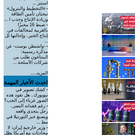
استنز ...
-
«التخطيط والبترول»
تبحثان تأمين الطاقة
وزيادة الإنتاج وجذب ا ...
-
ضبط 16 مخبزًا
بالغربية لمخالفات في
إنتاج الخبز.. وإحالتها لل
...
-
-واشنطن بوست- عن
مذكرة رسمية:
البنتاغون طلب من
شركات الأسلحة ...
المزيد.....
احدث الأخبار المهمة
-
كشك تصوير في
نيويورك.. هل تقود هذه
الصور غرباء إلى الحب؟
-
رغم فقدانه البصر..
رجل يتحدى واقعه
ويصنع خبز التورتيلا في
مط ...
-
وزير خارجية إيران: لا
محادثات مع أمريكا بظل