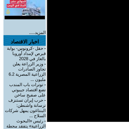
المزيد.....
اخبار الاقتصاد
-
حقل -كرونوس- بوابة
قبرص لإمداد أوروبا
بالغاز في 2028
-
وزير الزراعة يعلن
تجاوز الصادرات
الزراعية المصرية 6.2
مليون ...
-
توترات باب المندب
تضع اقتصاد جيبوتي
على صفيح ساخن
-
حرب إيران تستنزف
ترسانة واشنطن:
البنتاغون يمهل شركات
السلاح ...
-
رئيس «البحوث
الزراعية» يتفقد محطة