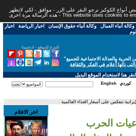
 أنواع الكوكيز نرجو النقر على الزر - موافق - لكي لاتظهر
This website uses cookies to ensure you ge
وكالة أنباء العمال
-
وكالة أنباء حقوق الإنسان
-
اخبار الرياضة
-
اخبار
لوم
التبرع للموقع - ادعمونا
حرية والعدالة الاجتماعية للجميع
"
تى نالها أعلام في الفكر والثقافة
قر هنا لاستخدام الموقع البديل
كوردي
English
إيرانية تنعكس على أسعار الغذاء العالمية
اخر الافلام
اعيات الحرب