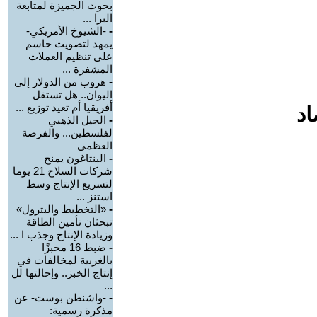
بحوث الجميزة لمتابعة
البرا ...
-
-الشيوخ الأمريكي-
يمهد لتصويت حاسم
على تنظيم العملات
المشفرة ...
-
هروب من الدولار إلى
اليوان.. هل تستقل
أفريقيا أم تعيد توزيع ...
اد
-
الجيل الذهبي
لفلسطين... والفرصة
العظمى
-
البنتاغون يمنح
شركات السلاح 21 يوما
لتسريع الإنتاج وسط
استنز ...
-
«التخطيط والبترول»
تبحثان تأمين الطاقة
وزيادة الإنتاج وجذب ا ...
-
ضبط 16 مخبزًا
بالغربية لمخالفات في
إنتاج الخبز.. وإحالتها لل
...
-
-واشنطن بوست- عن
مذكرة رسمية: