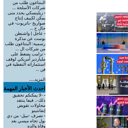
البنتاغون طلب من
شركات الأسلحة ...
-
زيلينسكي يحدد متى
يمكن لكييف إنتاج
صواريخ -باتريوت- في
حال ح ...
-
عاجل | واشنطن
بوست عن مذكرة
رسمية: البنتاغون طلب
من شركات ال ...
-
ترامب يضغط على
ملياردير أمريكي لوقف
استثماراته النفطية في
فن ...
المزيد.....
احدث الأخبار المهمة
-
-لا يمكنكم تحقيق
ذلك-.. فيفا ينتقد
محاولات تقويض
إنفانتينو
-
تصرف -نبيل- من دي
بول تجاه ميسي بعد
وفاة والده