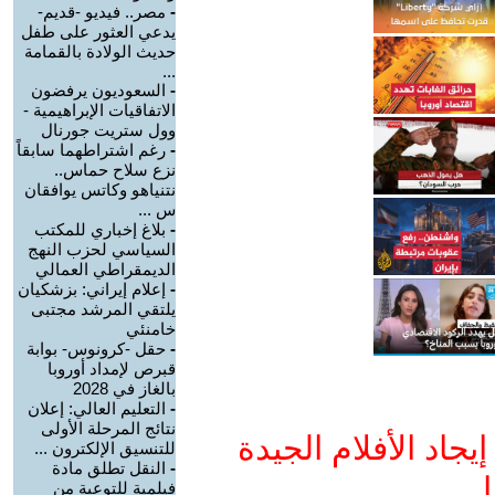
-
مصر.. فيديو -قديم-
يدعي العثور على طفل
حديث الولادة بالقمامة
...
-
السعوديون يرفضون
الاتفاقيات الإبراهيمية -
وول ستريت جورنال
-
رغم اشتراطهما سابقاً
نزع سلاح حماس..
نتنياهو وكاتس يوافقان
س ...
-
بلاغ إخباري للمكتب
السياسي لحزب النهج
الديمقراطي العمالي
-
إعلام إيراني: بزشكيان
يلتقي المرشد مجتبى
خامنئي
-
حقل -كرونوس- بوابة
قبرص لإمداد أوروبا
بالغاز في 2028
-
التعليم العالي: إعلان
نتائج المرحلة الأولى
جاد الأفلام الجيدة
للتنسيق الإلكترون ...
-
النقل تطلق مادة
ا
فيلمية للتوعية من