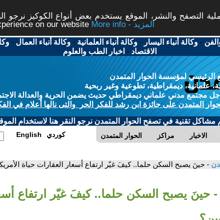
ة التصفح والنشر، الموقع يستخدم بعض أنواع الكوكيز نرجو النق
More info - المزيد
experience on our website
الفن
-
وكالة أنباء اليسار
-
وكالة أنباء العلمانية
-
وكالة أنباء العمال
-
وكا
الاقتصاد
-
اخبار الطب والعلوم
 الرئيسي لمؤسسة الحوار المتمدن
، علمانية، ديمقراطية، تطوعية وغير ربحية
ل مجتمع مدني علماني ديمقراطي حديث يضمن الحرية والعدالة الاجتم
حوار المتمدن على جائزة ابن رشد للفكر الحر والتى نالها أعلام في الفك
م مشاكل تقنية في تصفح الحوار المتمدن نرجو النقر هنا لاستخدام الموقع
كوردي
English
الاخبار
مراكز
الحوار المتمدن
مدن
- حينَ يصبح السكن حلما.. كيفَ غيّر ارتفاع أسعار العقارات حياة الأمريك
- حينَ يصبح السكن حلما.. كيفَ غيّر ارتفاع أس
يين؟