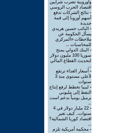
وأوروبية تضرب شرايين
اقتصاد الحرب الروسي
-
نتائج الشركات تدفع
أسهم أوروبا إلى قمة
جديدة
-
النائب حسين هريدي
يسأل الحكومة عن
ملاحظات «المركزي
للمحاسبات ...
-
البنك الدولي يمنح
سوريا 100 مليون دولار
لتحديث القطاع المالي
...
-
أسعار الغذاء ترتقع
لأعلى مستوى منذ 3
سنوات
-
ليبيا تخطط لرفع إنتاج
النفط إلى مليوني
برميل يومياً بدعم است
...
-
22 مليار دولار في 4
سنوات.. كيف تغير
اقتصاد كوريا الشمالية؟
...
-
محكمة أمريكية تلزم