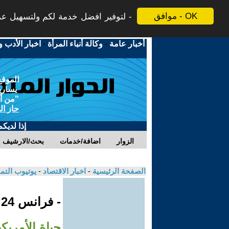
موافق - OK
لتوفير افضل خدمة لكم ولتسهيل عملي
أخبار عامة
-
وكالة أنباء المرأة
-
اخبار الأدب و
الموقع
يسارية
"من أج
حاز ال
إذا لديك
الزوار
اضافة/خدمات
بحث/الارشيف
الصفحة الرئيسية
-
اخبار الاقتصاد
-
يوتيوب الت
- فرانس 24
حياة الأمريك