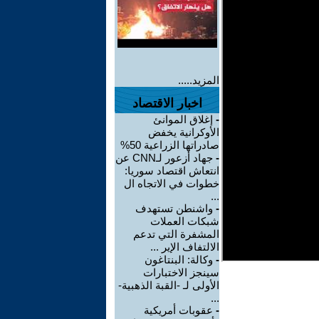
المزيد.....
اخبار الاقتصاد
-
إغلاق الموانئ
الأوكرانية يخفض
صادراتها الزراعية 50%
-
جهاد أزعور لـCNN عن
انتعاش اقتصاد سوريا:
خطوات في الاتجاه ال
...
-
واشنطن تستهدف
شبكات العملات
المشفرة التي تدعم
الالتفاف الإير ...
-
وكالة: البنتاغون
سينجز الاختبارات
الأولى لـ -القبة الذهبية-
...
-
عقوبات أمريكية