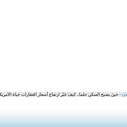
مدن
- حينَ يصبح السكن حلما.. كيفَ غيّر ارتفاع أسعار العقارات حياة الأمريك