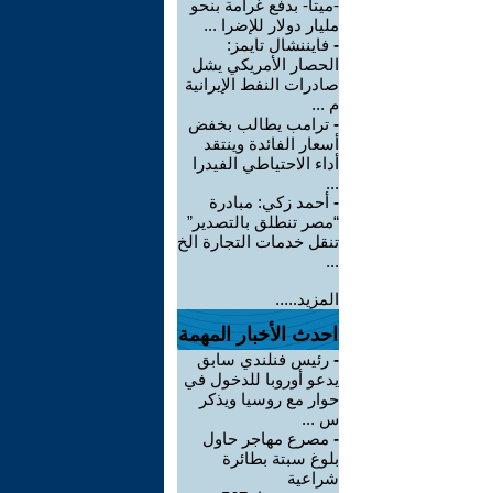
-ميتا- بدفع غرامة بنحو
مليار دولار للإضرا ...
-
فايننشال تايمز:
الحصار الأمريكي يشل
صادرات النفط الإيرانية
م ...
-
ترامب يطالب بخفض
أسعار الفائدة وينتقد
أداء الاحتياطي الفيدرا
...
-
أحمد زكي: مبادرة
“مصر تنطلق بالتصدير”
تنقل خدمات التجارة الخ
...
المزيد.....
احدث الأخبار المهمة
-
رئيس فنلندي سابق
يدعو أوروبا للدخول في
حوار مع روسيا ويذكر
س ...
-
مصرع مهاجر حاول
بلوغ سبتة بطائرة
شراعية