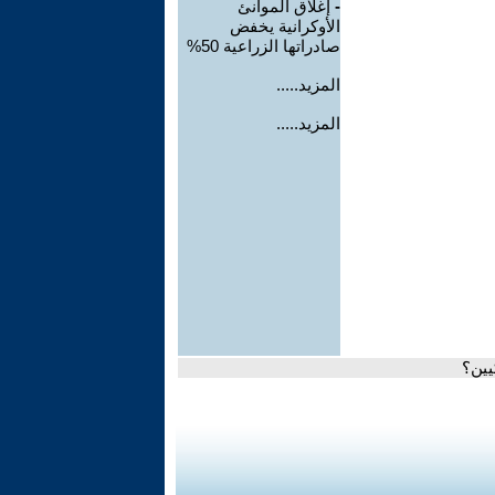
-
إغلاق الموانئ
الأوكرانية يخفض
صادراتها الزراعية 50%
المزيد.....
المزيد.....
يين؟