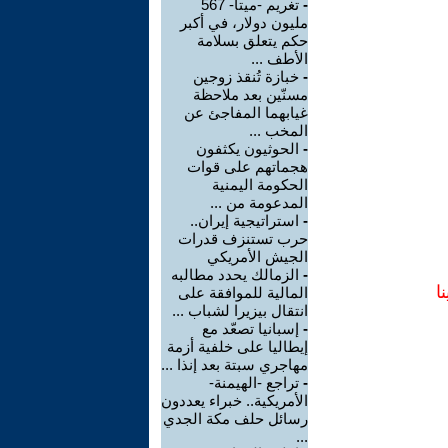
-
تغريم -ميتا- 567
مليون دولار، في أكبر
حكم يتعلق بسلامة
الأطف ...
-
خبازة تُنقذ زوجين
مسنّين بعد ملاحظة
غيابهما المفاجئ عن
المخب ...
-
الحوثيون يكثفون
هجماتهم على قوات
الحكومة اليمنية
المدعومة من ...
-
استراتيجية إيران..
حرب تستنزف قدرات
الجيش الأمريكي
-
الزمالك يحدد مطالبه
ا
المالية للموافقة على
انتقال بيزيرا لشباب ...
-
إسبانيا تصعّد مع
إيطاليا على خلفية أزمة
مهاجري سبتة بعد إنذا ...
-
تراجع -الهيمنة-
الأمريكية.. خبراء يعددون
رسائل حلف مكة الجدي
...