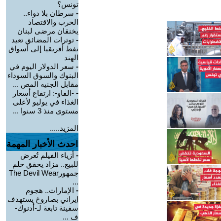
تونس؟
-
سرطان بلا دواء..
الحرب والاقتصاد
يخنقان مرضى لبنان
-
توترات المضائق تعيد
نفط أفريقيا إلى أسواق
الهند
-
سعر الدولار اليوم في
البنوك والسوق السوداء
مقابل الجنيه المص ...
-
-الفاو-: ارتفاع أسعار
الغذاء في يوليو لأعلى
مستوى منذ 3 سنوا ...
المزيد.....
احدث الأخبار المهمة
-
أزياء الفيلم تُعرض
للبيع.. مزاد يحقق حلم
جمهورThe Devil Wear
...
-
الإمارات.. هجوم
إيراني بصاروخ يستهدف
سفينة تابعة لـ-أدنوك-
ف ...