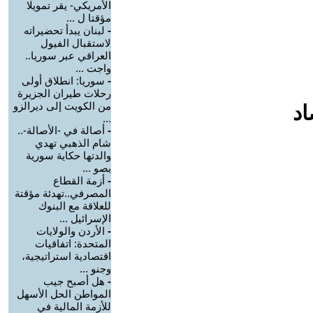
الأمريكي- يقر تمويلا
مؤقتا ل ...
-
لبنان يبدأ تحضيراته
لاستقبال الفيول
العراقي عبر سوريا..
واجت ...
-
سوريا: انطلاق أولى
رحلات طيران الجزيرة
من الكويت إلى ديرالزو
اد
...
-
أصالة في -الأصالة-..
شام الذهبي تهدي
والدتها حكاية سورية
بصو ...
-
أزمة القطاع
المصرفي..تهدئة مؤقتة
للعلاقة مع البنوك
الإسرائيل ...
-
الأردن والولايات
المتحدة: اتفاقيات
اقتصادية استراتيجية،
وجنو ...
-
هل أصبح جيب
المواطن الحل الأسهل
للأزمة المالية في