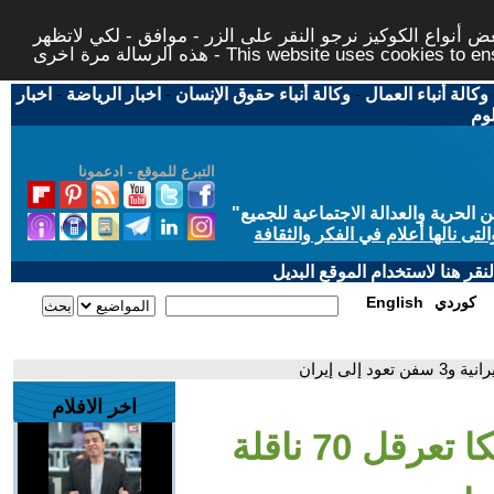
 أنواع الكوكيز نرجو النقر على الزر - موافق - لكي لاتظهر
This website uses cookies to ensure you ge
وكالة أنباء العمال
-
وكالة أنباء حقوق الإنسان
-
اخبار الرياضة
-
اخبار
لوم
التبرع للموقع - ادعمونا
حرية والعدالة الاجتماعية للجميع
"
تى نالها أعلام في الفكر والثقافة
قر هنا لاستخدام الموقع البديل
كوردي
English
اخر الافلام
- نافذة اقتصادية| أمريكا تعرقل 70 ناقلة