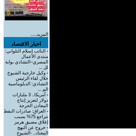
المزيد.....
اخبار الاقتصاد
-
النائب إسلام التلواني:
منتدى الأعمال
المصري–التشادي بوابة
لل ...
-
وكيل خارجية الشيوخ
خلال لقاء الرئيس
التشادي: الدبلوماسية
الم ...
-
أمريكا.. 3 مليارات
دولار لتعزيز إنتاج
المعادن الحرجة
-
العراق: صادرات النفط
تتراجع 75% بسبب
إغلاق مضيق هرمز
-
خروج عن النهج
المعتاد.. -الشيوخ