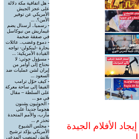
-
هل اتفاقية مكة دلالة
على عجز الجيش
الأمريكي عن توفير
الأمن؟. ...
-
رسميا.. أرسنال يضم
غيماريش من نيوكاسل
في صفقة ضخمة
-
دموع وغضب.. عائلات
بحارة -لينكولن- تواجه
القيادة الأمريكية: ...
-
مسؤول حوثي: لا
نحتاج إلى أوامر من
إيران لشن عمليات ضد
السعود ...
-
كيف حوّل ترامب
الفيفا إلى ساحة معركة
على السلطة – مقال
في مو ...
-
الحوثيون يشنون
هجوماً جديداً على
مأرب، والأمم المتحدة
تحذر م ...
جاد الأفلام الجيدة
-
مجلس الشيوخ
الأمريكي يؤكد ترشيح
ا
بلانش لمنصب المدعي