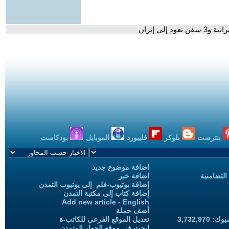
بنترست
بلوكر
فليبورد
الموبايل
بودكاست
اضافة موضوع جديد
التضامنية
اضافة خبر
إضافة يوتيوب-فلم إلى يوتيوب التمدن
إضافة كتاب إلى مكتبة التمدن
Add new article - English
أضف حملة
3,732,97
تعديل الموقع الفرعي للكاتب-ة
ابحث في موقع الحوار المتمدن