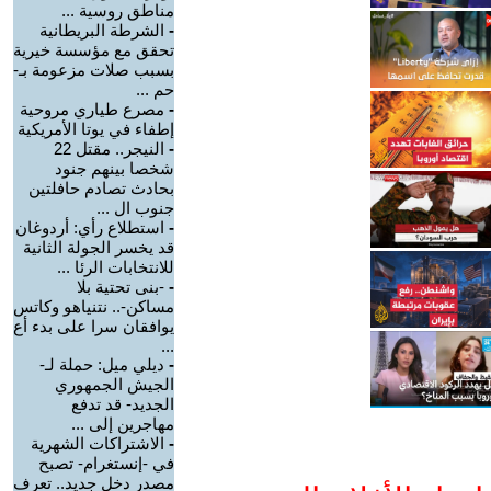
مناطق روسية ...
-
الشرطة البريطانية
تحقق مع مؤسسة خيرية
بسبب صلات مزعومة بـ-
حم ...
-
مصرع طياري مروحية
إطفاء في يوتا الأمريكية
-
النيجر.. مقتل 22
شخصا بينهم جنود
بحادث تصادم حافلتين
جنوب ال ...
-
استطلاع رأي: أردوغان
قد يخسر الجولة الثانية
للانتخابات الرئا ...
-
-بنى تحتية بلا
مساكن-.. نتنياهو وكاتس
يوافقان سرا على بدء أع
...
-
ديلي ميل: حملة لـ-
الجيش الجمهوري
الجديد- قد تدفع
مهاجرين إلى ...
-
الاشتراكات الشهرية
في -إنستغرام- تصبح
مصدر دخل جديد.. تعرف