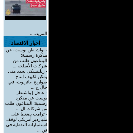
المزيد.....
اخبار الاقتصاد
-
-واشنطن بوست- عن
مذكرة رسمية:
البنتاغون طلب من
شركات الأسلحة ...
-
زيلينسكي يحدد متى
يمكن لكييف إنتاج
صواريخ -باتريوت- في
حال ح ...
-
عاجل | واشنطن
بوست عن مذكرة
رسمية: البنتاغون طلب
من شركات ال ...
-
ترامب يضغط على
ملياردير أمريكي لوقف
استثماراته النفطية في
فن ...