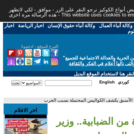
 أنواع الكوكيز نرجو النقر على الزر - موافق - لكي لاتظهر
This website uses cookies to ensure you ge
وكالة أنباء العمال
-
وكالة أنباء حقوق الإنسان
-
اخبار الرياضة
-
اخبار
لوم
التبرع للموقع - ادعمونا
حرية والعدالة الاجتماعية للجميع
"
تى نالها أعلام في الفكر والثقافة
قر هنا لاستخدام الموقع البديل
كوردي
English
رول الأسبق يكشف الكواليس المحتملة بسبب الحرب
اخر الافلام
من الضبابية.. وزير