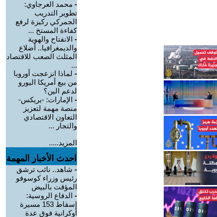
-
محمد العرجاوي:
تطوير التدريب
الجمركي ركيزة لرفع
كفاءة المستخ ...
-
الانفتاح والهوية
والديمغرافيا.. أضلاع
المثلث الصعب للاقتصاد
...
-
لماذا انزعجت أوروبا
من بيع أمريكا اليورو
لدعم الين؟
-
الإمارات: -بريكس-
منصة مهمة لتعزيز
التعاون الاقتصادي
والتجار ...
المزيد.....
احدث الأخبار المهمة
-
شاهد.. نائب ترشق
رئيس وزراء كوسوفو
المؤقت بالبيض
-
الدفاع الروسية:
إسقاط 153 مسيرة
أوكرانية فوق عدة