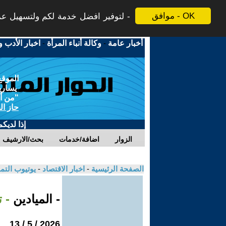
موافق - OK
لتوفير افضل خدمة لكم ولتسهيل عملي
أخبار عامة
-
وكالة أنباء المرأة
-
اخبار الأدب و
الموقع
يسارية
"من أج
حاز ال
إذا لديك
الزوار
اضافة/خدمات
بحث/الارشيف
الصفحة الرئيسية
-
اخبار الاقتصاد
-
يوتيوب الت
- الميادين
- 
2026 / 5 / 13