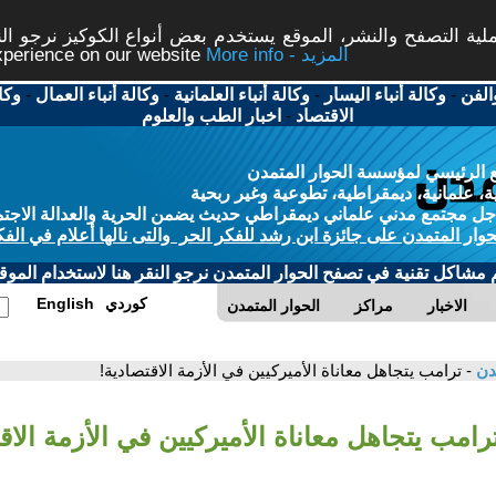
ة التصفح والنشر، الموقع يستخدم بعض أنواع الكوكيز نرجو النق
More info - المزيد
experience on our website
الفن
-
وكالة أنباء اليسار
-
وكالة أنباء العلمانية
-
وكالة أنباء العمال
-
وكا
الاقتصاد
-
اخبار الطب والعلوم
 الرئيسي لمؤسسة الحوار المتمدن
، علمانية، ديمقراطية، تطوعية وغير ربحية
ل مجتمع مدني علماني ديمقراطي حديث يضمن الحرية والعدالة الاجتم
حوار المتمدن على جائزة ابن رشد للفكر الحر والتى نالها أعلام في الفك
م مشاكل تقنية في تصفح الحوار المتمدن نرجو النقر هنا لاستخدام الموقع
كوردي
English
الاخبار
مراكز
الحوار المتمدن
مدن
- ترامب يتجاهل معاناة الأميركيين في الأزمة الاقتصادية!
ترامب يتجاهل معاناة الأميركيين في الأزمة الاق