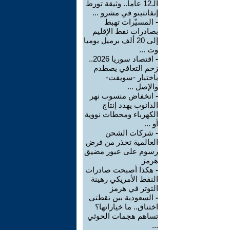
الـ12 عاما.. وثيقة تورط
إنفانتينو في مشرو ...
-
المسيّرات تهبط
بصادرات نفط الإقليم
إلى 20 ألف برميل يوميا
وت ...
-
اقتصاد سوريا 2026..
زخم التعافي يصطدم
باختبار -سويفت-
والإصل ...
-
انخفاض منسوب نهر
الدانوب يهدد إنتاج
الكهرباء ومحطات نووية
أو ...
-
شركات الشحن
العالمية تحذر من فرض
رسوم على عبور مضيق
هرمز
-
هكذا أصبحت صادرات
النفط الأمريكي رهينة
التوتر في هرمز
-
السعودية بين نقطتي
اختناق.. ما خياراتها؟
تساهم هجمات الحوثي
...