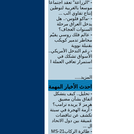
-
“الزراعة” تعقد اجتماعا
موسعا بالغربية لتوطين
إنتاج تقاوي الب ...
-
-ماكو فلوس-.. هل
يدخل العراق مرحلة
السنوات العجاف؟
-
عالم فلك روسي يقيّم
مخاطر تدمير كويكب
بقنبلة نووية
-
رغم التدخل الأمريكي..
الأسواق تشكك في
استمرار تعافي العملة ا
...
المزيد.....
احدث الأخبار المهمة
-
تحليل.. كيف يتشكل
اتفاق بشأن مضيق
هرمز لا يريده ترامب؟
-
أزمة الهجرة في سبتة
تكشف عن تناقضات
عميقة بين دول الاتحاد
ال ...
-
طائرة الركابMS-21