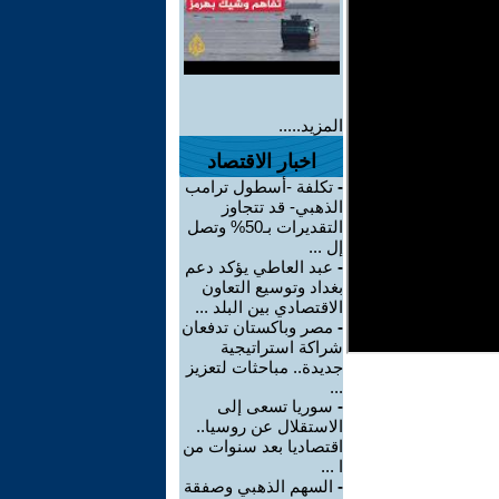
المزيد.....
اخبار الاقتصاد
-
تكلفة -أسطول ترامب
الذهبي- قد تتجاوز
التقديرات بـ50% وتصل
إل ...
-
عبد العاطي يؤكد دعم
بغداد وتوسيع التعاون
الاقتصادي بين البلد ...
-
مصر وباكستان تدفعان
شراكة استراتيجية
جديدة.. مباحثات لتعزيز
...
-
سوريا تسعى إلى
الاستقلال عن روسيا..
اقتصاديا بعد سنوات من
ا ...
-
السهم الذهبي وصفقة