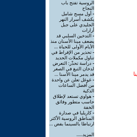
الروسية تفتح باب
النجاح
-
أول مسح شامل
يكشف أسرار النهر
الجليدي على جبل
أرارات
-
التدخين السلبي قد
يضعف مينا الأسنان منذ
الأيام الأولى للحياة ...
-
تحذير من الإفراط في
تناول مكملات الحديد
-
دراسة تحذّر: التعرض
لدخان التبغ في الصغر
ا
قد يدمر مينا الأسنا ...
-
غوغل تعلن عن واحدة
من أفضل الساعات
الذكية
-
هواوي تستعد لإطلاق
حاسب متطور وفائق
الخفة
-
كاريليا في صدارة
المناطق الروسية الأكثر
ارتباطا بالسينما بفض ...
المزيد.....