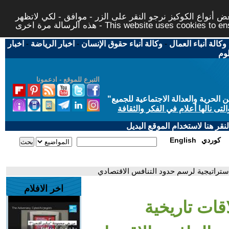
 أنواع الكوكيز نرجو النقر على الزر - موافق - لكي لاتظهر
This website uses cookies to ensure you ge
وكالة أنباء العمال
-
وكالة أنباء حقوق الإنسان
-
اخبار الرياضة
-
اخبار
لوم
التبرع للموقع - ادعمونا
حرية والعدالة الاجتماعية للجميع
"
تى نالها أعلام في الفكر والثقافة
قر هنا لاستخدام الموقع البديل
كوردي
English
استراتيجية لرسم حدود التنافس الاقتصادي
اخر الافلام
قات تاريخية