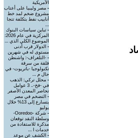
الأمريكية
-
مصر وليبيا على أعتاب
مشروع ضخم لمد خط
أنابيب نفط بتكلفة تتجا
...
-
تباين سياسات البنوك
المركزية في عام 2026:
الموضوع الكلي الذي ...
-
الدولار قرب أدنى
اد
مستوى له في شهرين
-
-التلغراف-: واشنطن
قلقة من سرقة
تكنولوجيا -باتريوت- في
حال م ...
-
محلل تركي: الذهب
في -فخ-.. 3 عوامل
تحاصر المعدن الأصفر
-
التضخم في مصر
يتسارع إلى 13% خلال
يوليو
-
شركة -Ooredoo-
وسلطة النقد توقعان
مذكرة للاستفادة من
خدمات ا ...
-
الكشف عن موعد