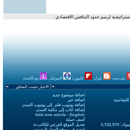
استراتيجية لرسم حدود التنافس الاقتصادي
بنترست
بلوكر
فليبورد
الموبايل
بودكاست
اضافة موضوع جديد
التضامنية
اضافة خبر
إضافة يوتيوب-فلم إلى يوتيوب التمدن
إضافة كتاب إلى مكتبة التمدن
Add new article - English
أضف حملة
3,732,97
تعديل الموقع الفرعي للكاتب-ة
ابحث في موقع الحوار المتمدن