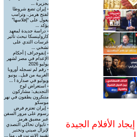
بجزيرة ...
-
إيران تضع شروطا
لفتح هرمز.. وترامب
يعول على “إفلاسها”
يؤكد ...
-
دراسة جديدة لمعهد
كارولينسكا تبحث تأثير
غرسات الثدي على
تشخي ...
-
إنفوجراف | أحكام
الإعدام في مصر لشهر
يوليو 2026
-
رقم لم تسجله أوروبا
الغربية من قبل.. يونيو
ويوليو في صدارة ا ...
-
استعراض لوح
التجديف: مشاركون
متنكرون يطفون في نهر
موسكو
-
إيران تعتزم فرض
رسوم على مرور السفن
عبر مضيق هرمز
جاد الأفلام الجيدة
-
تايوان تحاكي التصدي
لإنزال صيني وتختبر
ا
تقييد الإنترنت في منا ...