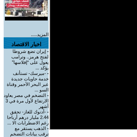
المزيد.....
اخبار الاقتصاد
-
إيران تضع شروطا
لفتح هرمز.. وترامب
يعول على “إفلاسها”
يؤكد ...
-
-ميرسك- تستأنف
خدمة حاويات جديدة
عبر البحر الأحمر وقناة
السو ...
-
التضخم في مصر يعاود
الارتفاع لأول مرة في 3
أشهر
-
-أدنوك للغاز- تحقق
2.44 مليار درهم أرباحا
رغم الاضطرابات الا ...
-
الذهب يستقر مع
ترقب بيانات التضخم