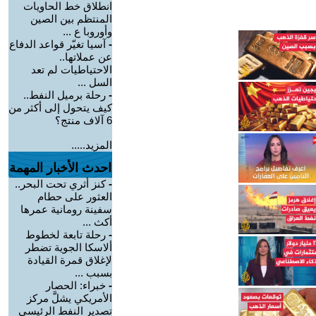
انطلاق خط الحاويات
المنتظم بين الصين
وأوروبا ع ...
-
آسيا تغيّر قواعد الدفاع
عن عملاتها..
الاحتياطيات لم تعد
السل ...
-
رحلة برميل النفط..
كيف يتحول إلى أكثر من
6 آلاف منتج؟
المزيد.....
احدث الأخبار المهمة
-
كنز أثري تحت البحر..
العثور على حطام
سفينة رومانية عمرها
أكث ...
-
رحلة تابعة لخطوط
ألاسكا الجوية تضطر
لإغلاق قمرة القيادة
بسبب ...
-
خبراء: الحصار
الأمريكي يشلَّ مركز
تصدير النفط الرئيسي