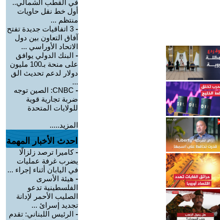
في القطب الشمالي..
أول خط نقل حاويات
منتظم ...
-
3 اتفاقيات جديدة تفتح
آفاق التعاون بين دول
الاتحاد الأوراسي ...
-
البنك الدولي يوافق
على منحة بـ100 مليون
دولار لدعم تحديث الق
...
-
CNBC: الصين توجه
ضربة تجارية قوية
للولايات المتحدة
المزيد.....
احدث الأخبار المهمة
-
كاميرا ترصد زلزالًا
يضرب غرفة عمليات
في اليابان أثناء إجراء ...
-
هيئة الأسرى
الفلسطينية تدعو
الصليب الأحمر لإدانة
تجديد إسرائ ...
-
الرئيس اللبناني: تقدم