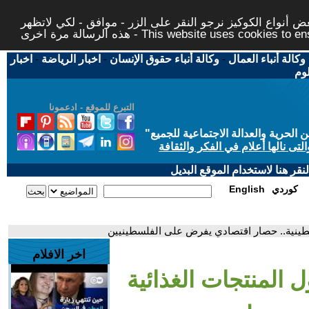
 أنواع الكوكيز نرجو النقر على الزر - موافق - لكي لاتظهر
This website uses cookies to ensure you ge
وكالة أنباء العمال
-
وكالة أنباء حقوق الإنسان
-
اخبار الرياضة
-
اخبار
لوم
التبرع للموقع - ادعمونا
حرية والعدالة الاجتماعية للجميع
"
تى نالها أعلام في الفكر والثقافة
قر هنا لاستخدام الموقع البديل
كوردي
English
لسطينية.. حصار اقتصادي يفرض على الفلسطينيين
اخر الافلام
ل المنتجات الغذائية