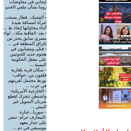
إيجابي في مفاوضات
روما بشأن ملفي الحدو
...
-
التشيك.. قطار يسحب
امرأة لمسافة بعيدة
أثناء محاولتها إنقاذ ط ...
-
بعد -اتفاقية مكة-.. لواء
مصري سابق يحذر من
إغراق المنطقة في ...
-
قتلى ومصابون في
هجوم جديد للحوثيين
على معقل الحكومة
اليمنية ...
-
سكان قرية بلغارية
قلقون من -عواقب-
تورط محتمل لقريتهم
في حرب ...
-
الخارجية الأمريكية:
واشنطن تتحرك لقطع
شريان التمويل غير
المش ...
-
سوريا...عبارة
-المعازف حرام- تنشر
على جدار معهد
موسيقي في دم ...