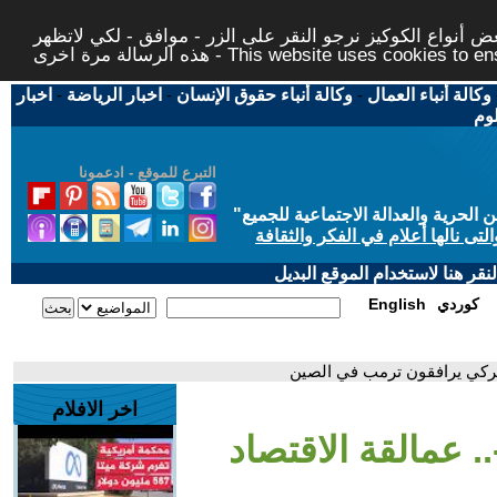
 أنواع الكوكيز نرجو النقر على الزر - موافق - لكي لاتظهر
This website uses cookies to ensure you ge
وكالة أنباء العمال
-
وكالة أنباء حقوق الإنسان
-
اخبار الرياضة
-
اخبار
لوم
التبرع للموقع - ادعمونا
حرية والعدالة الاجتماعية للجميع
"
تى نالها أعلام في الفكر والثقافة
قر هنا لاستخدام الموقع البديل
كوردي
English
اخر الافلام
 تريليون-.. عمالقة الاقتصاد