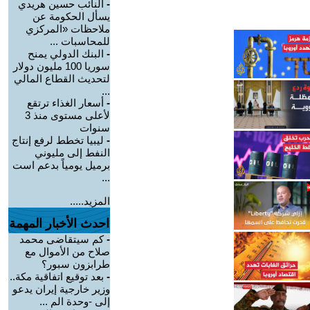
-
النائب حسين هريدي
يسأل الحكومة عن
ملاحظات «المركزي
للمحاسبات ...
-
البنك الدولي يمنح
سوريا 100 مليون دولار
لتحديث القطاع المالي
...
-
أسعار الغذاء ترتقع
لأعلى مستوى منذ 3
سنوات
-
ليبيا تخطط لرفع إنتاج
النفط إلى مليوني
برميل يومياً بدعم است
...
المزيد.....
احدث الأخبار المهمة
-
كم سيتقاضى محمد
صلاح من الأموال مع
طرابزون سبور؟
-
بعد توقيع اتفاقية مكة..
وزير خارجية إيران يدعو
إلى -وحدة الم ...