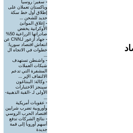
-
سفير: روسيا
وباكستان تعملان على
إطلاق أول خط سكة
حديد للشحن ...
-
إغلاق الموانئ
الأوكرانية يخفض
صادراتها الزراعية 50%
-
جهاد أزعور لـCNN عن
انتعاش اقتصاد سوريا:
اد
خطوات في الاتجاه ال
...
-
واشنطن تستهدف
شبكات العملات
المشفرة التي تدعم
الالتفاف الإير ...
-
وكالة: البنتاغون
سينجز الاختبارات
الأولى لـ -القبة الذهبية-
...
-
عقوبات أمريكية
وأوروبية تضرب شرايين
اقتصاد الحرب الروسي
-
نتائج الشركات تدفع
أسهم أوروبا إلى قمة
جديدة