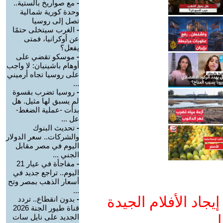
-
مع صواريخ بالستية..
وحدة كورية شمالية
تصل إلى روسيا
-
الغرب سيتخلى حتمًا
عن أوكرانيا، فمتى
يفعل؟
-
موسكو تقضي على
أوهام باشينيان: لا واجب
على روسيا تجاه أرميني
...
-
روسيا تضرب بقسوة
لم يسبق لها مثيل. هل
بدأت -عملية الضغط-
عل ...
-
تحديث البنوك
والشركات.. سعر الدولار
اليوم في مصر مقابل
الجني ...
-
مفاجأة في عيار 21
اليوم.. تراجع جديد في
أسعار الذهب بمصر وتح
...
جاد الأفلام الجيدة
-
بدون انقطاع.. تردد
قناة طيور الجنة 2026
ا
الجديد على نايل سات