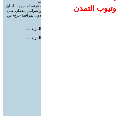
...
-
فرنسا خارجها.. لبنان
وتيوب التمدن
وإسرائيل يتفقان على
دول لمراقبة -نزع- س
...
المزيد.....
المزيد.....