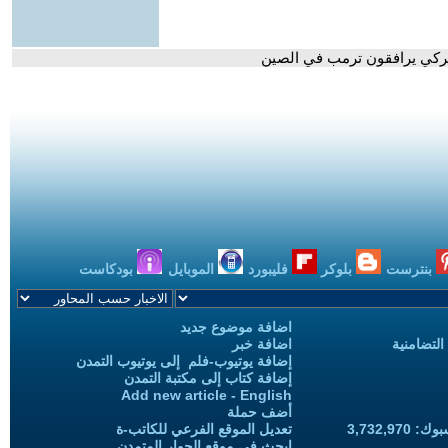
بنترست
بلوكر
فليبورد
الموبايل
بودكاست
اضافة موضوع جديد
التضامنية
اضافة خبر
إضافة يوتيوب-فلم إلى يوتيوب التمدن
إضافة كتاب إلى مكتبة التمدن
Add new article - English
أضف حملة
3,732,97
تعديل الموقع الفرعي للكاتب-ة
ابحث في موقع الحوار المتمدن