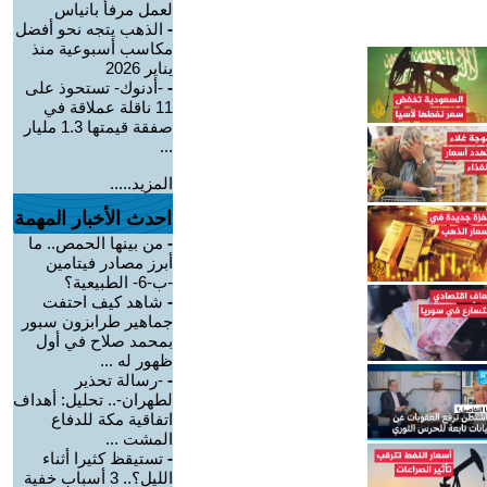
لعمل مرفأ بانياس
-
الذهب يتجه نحو أفضل
مكاسب أسبوعية منذ
يناير 2026
-
-أدنوك- تستحوذ على
11 ناقلة عملاقة في
صفقة قيمتها 1.3 مليار
...
المزيد.....
احدث الأخبار المهمة
-
من بينها الحمص.. ما
أبرز مصادر فيتامين
-ب-6- الطبيعية؟
-
شاهد كيف احتفت
جماهير طرابزون سبور
بمحمد صلاح في أول
ظهور له ...
-
-رسالة تحذير
لطهران-.. تحليل: أهداف
اتفاقية مكة للدفاع
المشت ...
-
تستيقظ كثيرا أثناء
الليل؟.. 3 أسباب خفية