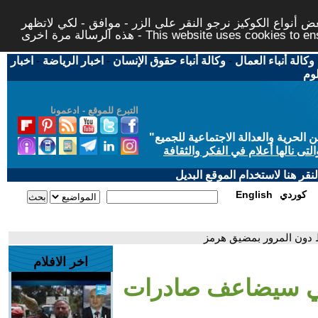
 أنواع الكوكيز نرجو النقر على الزر - موافق - لكي لاتظهر
This website uses cookies to ensure you ge
وكالة أنباء العمال
-
وكالة أنباء حقوق الإنسان
-
اخبار الرياضة
-
اخبار
لوم
التبرع للموقع - ادعمونا
حرية والعدالة الاجتماعية للجميع
"
تى نالها أعلام في الفكر والثقافة
قر هنا لاستخدام الموقع البديل
كوردي
English
 دون المرور بمضيق هرمز
اخر الافلام
اتي سيضاعف صادرات