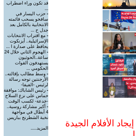
قد تكون وراء اضطراب
...
-
حزب اليسار في
سافخو يسحب قائمته
الانتخابية بالكامل بعد
جدل ح ...
-
مع اقتراب الانتخابات
الإسرائيلية.. أيزنكوت
يحافظ على صدارة ا ...
-
الهجوم الثاني خلال 24
ساعة..الحوثيون
يستهدفون القوات
الحكومي ...
-
وسط مطالب بإقالته..
الأرجنتين توجه رسالة
لرئيس -الفيفا-
-
رئيس الشاباك: موافقة
حماس على نزع السلاح
-خدعة- لكسب الوقت
-
أكبر مشاركة روسية..
4 أبطال في مواجهة
نخبة الشطرنج بباريس
جاد الأفلام الجيدة
المزيد.....
ا