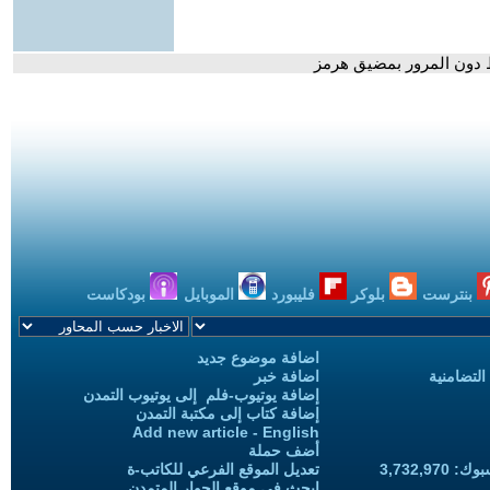
 دون المرور بمضيق هرمز
بنترست
بلوكر
فليبورد
الموبايل
بودكاست
اضافة موضوع جديد
التضامنية
اضافة خبر
إضافة يوتيوب-فلم إلى يوتيوب التمدن
إضافة كتاب إلى مكتبة التمدن
Add new article - English
أضف حملة
3,732,97
تعديل الموقع الفرعي للكاتب-ة
ابحث في موقع الحوار المتمدن