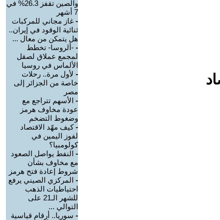
والصين تقفز 26.3% في
7 أشهر
-
غاز مجاني للمركبات
ثنائية الوقود في إيران..
هل يتمكن من معال ...
-
-ألروسا- تخطط
لمجمع عملاق لصقل
الألماس في روسيا
-
لأول مرة.. رحلات
اد
خاصة من الجزائر إلى
مصر
-
الأسهم تتراجع مع
عودة مخاوف هرمز
وضغوط التضخم
-
كيف مهّد الاقتصاد
لفوز اليمين في
كولومبيا؟
-
النفط يواصل الصعود
مع مخاوف بشأن
شروط إعادة فتح هرمز
-
المركزي الصيني يرفع
احتياطيات الذهب
للشهر الـ21 على
التوالي ...
-
سوريا.. أرقام قياسية