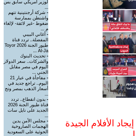
لوزير أمريكي سابق بس
...
-
شركة أرجنتينية تتهم
واشنطن بممارسة
ضغوط -غير لائقة- لإلغاء
م ...
-
أغاني البيبي
المفضلة.. تردد قناة
طيور الجنة 2026 Toyor
Al-Ja ...
-
تحديث البنوك
والشركات.. سعر الدولار
اليوم في مصر مقابل
الجني ...
-
مفاجأة في عيار 21
اليوم.. تراجع جديد في
أسعار الذهب بمصر وتح
...
-
بدون انقطاع.. تردد
قناة طيور الجنة 2026
الجديد على نايل سات
...
جاد الأفلام الجيدة
-
مجلس الأمن يدين
الهجمات الصاروخية
الحوثية على السعودية
ا