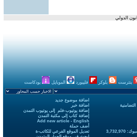
نون الدولي
بنترست
بلوكر
فليبورد
الموبايل
بودكاست
اضافة موضوع جديد
التضامنية
اضافة خبر
إضافة يوتيوب-فلم إلى يوتيوب التمدن
إضافة كتاب إلى مكتبة التمدن
Add new article - English
أضف حملة
3,732,97
تعديل الموقع الفرعي للكاتب-ة
ابحث في موقع الحوار المتمدن