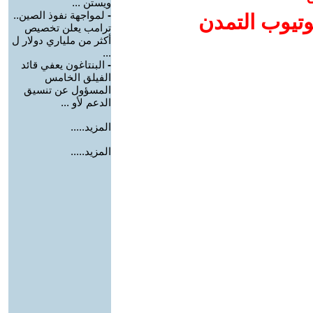
ويستن ...
-
لمواجهة نفوذ الصين..
وتيوب التمدن
ترامب يعلن تخصيص
أكثر من ملياري دولار ل
...
-
البنتاغون يعفي قائد
الفيلق الخامس
المسؤول عن تنسيق
الدعم لأو ...
المزيد.....
المزيد.....