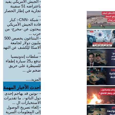
-
الجيش الأمريكي يفيد
باعتراضه 51 سفينة
تجارية في إطار الحصار
...
-
شبكة -CNN-: كبار
قادة الجيش الأمريكي
يبحثون عن -مخرج- من
حرب ...
-
البنتاغون يخصص 500
مليون دولار لجامعة
ألاسكا للِكشف عن التهد
...
-
سلطات إندونيسيا
تدفع بـ25 سيارة إطفاء
للسيطرة على حريق
ضخم ش ...
المزيد.....
احدث الأخبار المهمة
-
-بوتين قد يهاجم إحدى
دول الناتو-.. ما تقديرات
الاستخبارات ال ...
-
إلغاء تصريح الوصول
إلى المعلومات السرية