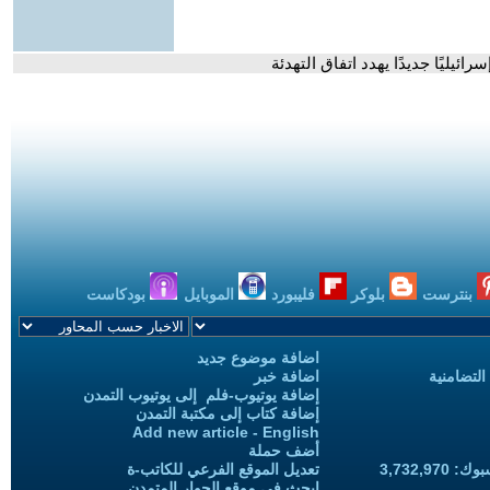
رائيليًا جديدًا يهدد اتفاق التهدئة
بنترست
بلوكر
فليبورد
الموبايل
بودكاست
اضافة موضوع جديد
التضامنية
اضافة خبر
إضافة يوتيوب-فلم إلى يوتيوب التمدن
إضافة كتاب إلى مكتبة التمدن
Add new article - English
أضف حملة
3,732,97
تعديل الموقع الفرعي للكاتب-ة
ابحث في موقع الحوار المتمدن