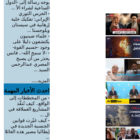
يوجه رسالة إلى -الدول
الساعية لشراء الأ ...
-
الحرس الثوري
الإيراني: تفكيك خلية
إرهابية في سيستان
وبلوجستا ...
-
علماء صينيون
يكتشفون دليلا على
وجود -جسيم القوة-
-
-لا سمح الله-.. فانس
يحذر من أن يصبح
المصري عبدالرحمن
السيد ...
المزيد.....
احدث الأخبار المهمة
-
من المخططات إلى
الواقع.. كيف تُنفَّذ
المشاريع العملاقة في
ال ...
-
كيف غيّرت قوانين
الجنسية الجديدة في
إيطاليا مصير هذه العائلا
...