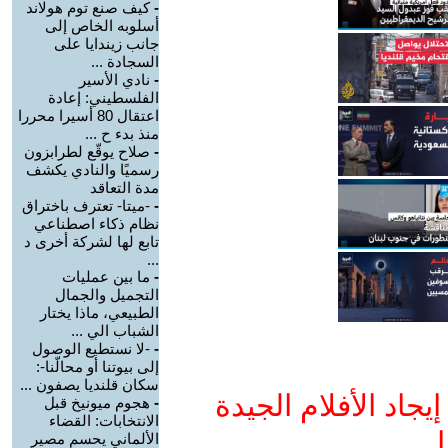
-
كيف صنع توم هولاند
أسلوبه الخاص إلى
جانب زيندايا على
السجادة ...
-
نادي الأسير
الفلسطيني: إعادة
اعتقال 80 أسيرا محررا
منذ بدء ح ...
-
صلاح يوقّع لطرابزون
رسميًا والنادي يكشف
مدة التعاقد
-
-ميتا- تعترف باختراق
نظام ذكاء اصطناعي
تابع لها لشركة أخرى د
...
-
ما بين عمليات
التجميل والجمال
الطبيعي، ماذا يختار
الشباب الي ...
-
-لا نستطيع الوصول
إلى بيوتنا أو محالّنا-:
سكان قلنديا يصفون ...
جاد الأفلام الجيدة
-
هجوم ميونيخ قبل
الانتخابات: القضاء
ا
الألماني يحسم مصير