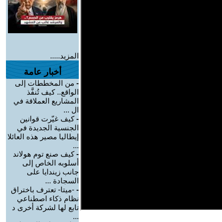
المزيد.....
أخبار عامة
-
من المخططات إلى
الواقع.. كيف تُنفَّذ
المشاريع العملاقة في
ال ...
-
كيف غيّرت قوانين
الجنسية الجديدة في
إيطاليا مصير هذه العائلا
...
-
كيف صنع توم هولاند
أسلوبه الخاص إلى
جانب زيندايا على
السجادة ...
-
-ميتا- تعترف باختراق
نظام ذكاء اصطناعي
تابع لها لشركة أخرى د
...