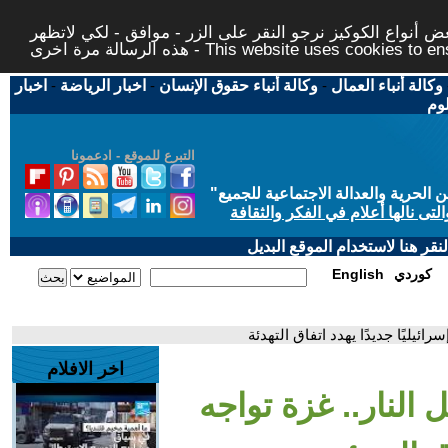
 أنواع الكوكيز نرجو النقر على الزر - موافق - لكي لاتظهر
This website uses cookies to ensure you ge
وكالة أنباء العمال
-
وكالة أنباء حقوق الإنسان
-
اخبار الرياضة
-
اخبار
لوم
التبرع للموقع - ادعمونا
حرية والعدالة الاجتماعية للجميع
"
تى نالها أعلام في الفكر والثقافة
قر هنا لاستخدام الموقع البديل
كوردي
English
رائيليًا جديدًا يهدد اتفاق التهدئة
اخر الافلام
ل النار.. غزة تواجه