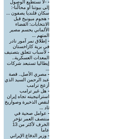
-
-لا نستطيع الوصول
إلى بيوتنا أو محالّنا-:
سكان قلنديا يصفون ...
-
هجوم ميونيخ قبل
الانتخابات: القضاء
الألماني يحسم مصير
المتهم ...
-
إطلاق نمر آمور نادر
في برية كازاخستان
-
لأسباب تتعلق بتصنيف
المعدات العسكرية..
إيطاليا تستبعد شركات
...
-
مصري الأصل.. قصة
عبد الرحمن السيد الذي
أزعج ترامب
-
هل غير ترامب
استراتيجيته تجاه إيران
لنقص الذخيرة وصواريخ
ثاد ...
-
عوامل صحية في
منتصف العمر تؤخر
الخرف لأكثر من 13
عاما
-
وزير الدفاع الإيراني