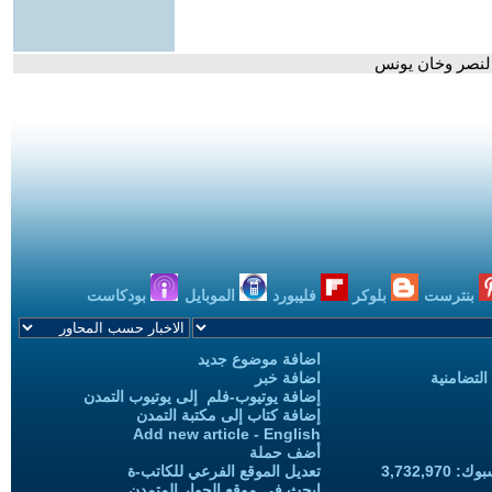
النصر وخان يونس
بنترست
بلوكر
فليبورد
الموبايل
بودكاست
اضافة موضوع جديد
التضامنية
اضافة خبر
إضافة يوتيوب-فلم إلى يوتيوب التمدن
إضافة كتاب إلى مكتبة التمدن
Add new article - English
أضف حملة
3,732,97
تعديل الموقع الفرعي للكاتب-ة
ابحث في موقع الحوار المتمدن