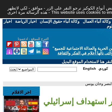
 أنواع الكوكيز نرجو النقر على الزر - موافق - لكي لاتظهر
This website uses cookies to ensure you ge
وكالة أنباء العمال
-
وكالة أنباء حقوق الإنسان
-
اخبار الرياضة
-
اخبار
لوم
التبرع للموقع - ادعمونا
حرية والعدالة الاجتماعية للجميع
"
تى نالها أعلام في الفكر والثقافة
قر هنا لاستخدام الموقع البديل
كوردي
English
النصر وخان يونس
اخر الافلام
ر استهداف إسرائيلي