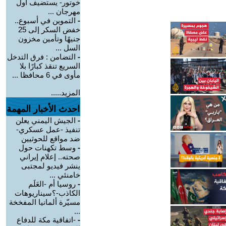
خوتور- يستضيف أول
مهرجان ...
-
التموين في أسبوع..
خفض السكر إلى 25
جنيهًا وتأمين مخزون
السل ...
-
التضامن : فرق التدخل
السريع تنقذ كبارًا بلا
مأوى في 6 محافظا ...
المزيد.....
احدث الأخبار المهمة
-
الجيش اليمني يعلن
تنفيذ -عمل عسكري-
ضد مواقع للحوثيين
-
وسط تكهنات حول
صحته.. إعلام إيراني
ينشر فيديو لمجتبى
خامنئي ...
-
روسيا أم -العَلَم
الكاذب-؟سيناريوهات
مسيّرة ألمانيا المفخخة
...
-
-اتفاقية مكة للدفاع