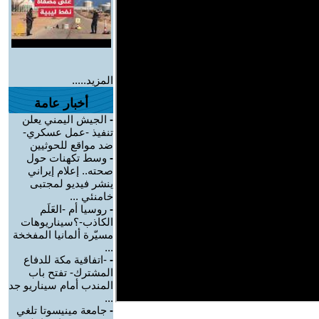
المزيد.....
أخبار عامة
-
الجيش اليمني يعلن
تنفيذ -عمل عسكري-
ضد مواقع للحوثيين
-
وسط تكهنات حول
صحته.. إعلام إيراني
ينشر فيديو لمجتبى
خامنئي ...
-
روسيا أم -العَلَم
الكاذب-؟سيناريوهات
مسيّرة ألمانيا المفخخة
...
-
-اتفاقية مكة للدفاع
المشترك- تفتح باب
المندب أمام سيناريو جد
...
-
جامعة مينيسوتا تلغي