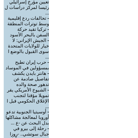
تعيين مؤرخ إسرائيلي
رئيسا لمركز دراسات ل
...
-
تحالفات ردع إقليمية
وسط توترات المنطقة
-
تركيا تقيد حركة
السفن بالبحر الأسود
-
الجيش الإيراني: لا
خيار للولايات المتحدة
سوى القبول بالوضع ا
...
-
حرب إيران تطيح
بمسؤولين في الموساد
-
هانتر بايدن يكشف
تفاصيل صادمة عن
تدهور صحة والده
-
الشيوخ الأمريكي يقر
تمويلا مؤقتا لتجنب
الإغلاق الحكومي قبل ا
...
-
أوسيتيا الجنوبية تدعو
أوروبا لمعالجة مشاكلها
بدل البحث عن -ع ...
-
رحلة إلى بيرو في
جبال سوتشي.. -روزا