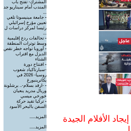
المشترك- تفتح باب
المندب أمام سيناريو جد
...
-
جامعة مينيسوتا تلغي
تعيين مؤرخ إسرائيلي
رئيسا لمركز دراسات ل
...
-
تحالفات ردع إقليمية
وسط توترات المنطقة
-
أوروبا تواجه خطر نقص
الديزل مع اقتراب
الشتاء
-
افتتاح دورة
-سبارتاكياد شعوب
روسيا- 2026 في
يكاترينبورغ
-
-ارقد بسلام-.. برشلونة
وريال مدريد ينعيان
خورخي ميسي
-
تركيا تقيد حركة
السفن بالبحر الأسود
جاد الأفلام الجيدة
المزيد.....
المزيد.....
ا