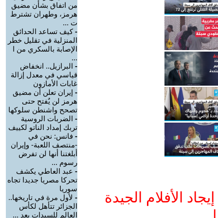
من اتفاق بشأن مضيق
هرمز، وطهران تشترط
ت ...
-
كيف تساعد الحدائق
المنزلية في تقليل خطر
الإصابة بالسكري من ا
...
-
البرازيل.. انخفاض
قياسي في معدل إزالة
غابات الأمازون
-
إيران تعلن أن مضيق
هرمز لن يٌفتح حتى
تصحح واشنطن سلوكها
-
الضربات الروسية
تربك إمداد الناتو لكييف
-
فانس: نحن في
-منتصف اللعبة- وإيران
أبلغتنا أنها لن تفرض
رسوم ...
-
عبد العاطي يكشف
تحركا مصريا جديدا تجاه
سوريا
جاد الأفلام الجيدة
-
لأول مرة في تاريخها..
الجزائر تتأهل لكأس
ا
العالم للسيدات بعد ...