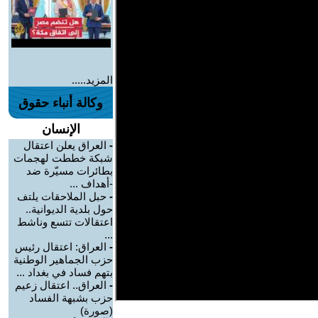
المزيد.....
وكالة أنباء حقوق
الإنسان
-
العراق يعلن اعتقال
شبكة خططت لهجمات
بطائرات مسيّرة ضد
-أهداف ...
-
حبل الملاحقات يلتف
حول بلدية الديوانية..
اعتقالات تتسع وناشط
...
-
العراق: اعتقال رئيس
حزب الجماهير الوطنية
بتهم فساد في بغداد ...
-
العراق.. اعتقال زعيم
حزب بشبهة الفساد
(صورة)