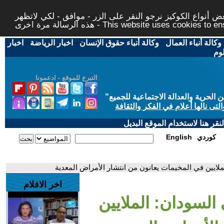
 أنواع الكوكيز نرجو النقر على الزر - موافق - لكي لاتظهر
This website uses cookies to ensure you ge
وكالة أنباء العمال
-
وكالة أنباء حقوق الإنسان
-
اخبار الرياضة
-
اخبار
لوم
التبرع للموقع - ادعمونا
حرية والعدالة الاجتماعية للجميع
"
تى نالها أعلام في الفكر والثقافة
قر هنا لاستخدام الموقع البديل
كوردي
English
ملايين في المخيمات يعانون من انتشار الأمراض المعدية
اخر الافلام
السودان: الملايين