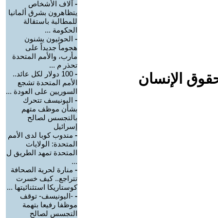
-
آلاف الأشخاص
يتظاهرون بشرق ألمانيا
للمطالبة باستقالة
الحكومة ...
-
الحوثيون يشنون
هجوماً جديداً على
مأرب، والأمم المتحدة
تحذر م ...
-
100 دولار لكل عائد..
حقوق الإنسان
الأمم المتحدة تشجع
السوريين على العودة ...
-
اليونيسف تتحرك
بشأن موظف متهم
بالتجسس لصالح
إسرائيل
-
مندوب كوبا لدى الأمم
المتحدة: الولايات
المتحدة تمهد الطريق ل
...
-
منارة لحرية الصحافة
تتراجع.. كيف خسرت
كوستاريكا استثنائيتها ...
-
-اليونيسف- توقف
موظفا رفيعا بتهمة
التجسس لصالح