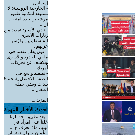
إسرائيل
-
الخارجية الروسية: لا
نستبعد إمكانية ظهور
مرشحين جدد لمنصب
ال ...
-
نادي الأسير: تمديد منع
زيارات الأسرى
الفلسطينيين يكرّس
عزلهم ...
-
عون يعلن تقدماً في
ملفي الحدود والأسرى
ويكشف عن تحركات
أمريك ...
-
تصعيد واسع في
الضفة: الاحتلال يقتحم 5
بلدات ويشن حملة
اعتقال ...
المزيد.....
احدث الأخبار المهمة
-
بعد تطبيق -حد الزنا-
عَلَناً على امرأة في
ليبيا، ماذا نعرف ع ...
-
عُمان وإيران تقتربان