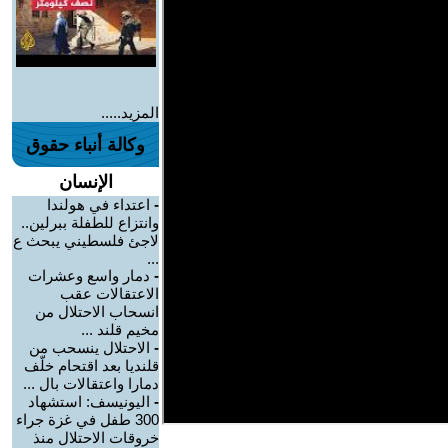
المزيد.....
وكالة أنباء حقوق
الإنسان
-
اعتداء في هولندا
وانتزاع للطفلة ببرلين..
لاجئ فلسطيني يبحث ع
...
-
دمار واسع وعشرات
الاعتقالات عقب
انسحاب الاحتلال من
مخيم قلند ...
-
الاحتلال ينسحب من
قلنديا بعد اقتحام خلّف
دمارا واعتقالات بال ...
-
اليونيسف: استشهاد
300 طفل في غزة جراء
خروقات الاحتلال منذ