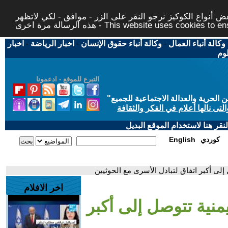
 أنواع الكوكيز نرجو النقر على الزر - موافق - لكي لاتظهر
This website uses cookies to ensure you ge
وكالة أنباء العمال
-
وكالة أنباء حقوق الإنسان
-
اخبار الرياضة
-
اخبار
لوم
التبرع للموقع - ادعمونا
حرية والعدالة الاجتماعية للجميع
"
تى نالها أعلام في الفكر والثقافة
قر هنا لاستخدام الموقع البديل
كوردي
English
 إلى أكبر اتفاق لتبادل الأسرى مع الحوثيين
اخر الافلام
يمنية تتوصل إلى أكبر