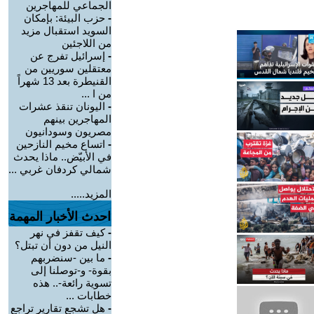
الجماعي للمهاجرين
-
حزب البيئة: بإمكان
السويد استقبال مزيد
من اللاجئين
-
إسرائيل تفرج عن
معتقلين سوريين من
القنيطرة بعد 13 شهراً
من ا ...
-
اليونان تنقذ عشرات
المهاجرين بينهم
مصريون وسودانيون
-
اتساع مخيم النازحين
في الأبيّض.. ماذا يحدث
شمالي كردفان غربي ...
المزيد.....
احدث الأخبار المهمة
-
كيف تقفز في نهر
النيل من دون أن تبتل؟
-
ما بين -سنضربهم
بقوة- و-توصلنا إلى
تسوية رائعة-.. هذه
خطابات ...
-
هل تشجع تقارير تراجع