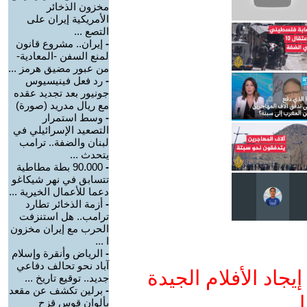
مخزون الذخائر
الأمريكية إيران على
التصع ...
-
إيران.. مشروع قانون
لمنع السفن -المعادية-
من عبور مضيق هرمز ...
-
رد فعل فينيسيوس
جونيور بعد تجديد عقده
مع ريال مدريد (صورة)
-
وسط استمرار
التصعيد الإسرائيلي في
لبنان والضفة.. ترامب
يتحدث ...
-
90.000 بطة مطاطية
تتسابق في نهر شيكاغو
دعما للأعمال الخيرية ...
-
أزمة الذخائر تطارد
ترامب.. هل استنزفت
الحرب مع إيران مخزون
ا ...
-
الرياض وأنقرة وإسلام
آباد نحو تحالف دفاعي
جاد الأفلام الجيدة
جديد.. توقيع تاريخ ...
-
برلين تكشف عن مقعد
ا
بألوان قوس قزح