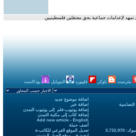
 تمهد لإعدامات جماعية بحق معتقلين فلسطينيين
بنترست
بلوكر
فليبورد
الموبايل
بودكاست
اضافة موضوع جديد
التضامنية
اضافة خبر
إضافة يوتيوب-فلم إلى يوتيوب التمدن
إضافة كتاب إلى مكتبة التمدن
Add new article - English
أضف حملة
3,732,97
تعديل الموقع الفرعي للكاتب-ة
ابحث في موقع الحوار المتمدن