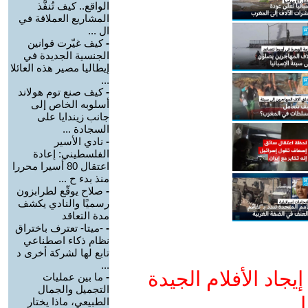
الواقع.. كيف تُنفَّذ
المشاريع العملاقة في
ال ...
-
كيف غيّرت قوانين
الجنسية الجديدة في
إيطاليا مصير هذه العائلا
...
-
كيف صنع توم هولاند
أسلوبه الخاص إلى
جانب زيندايا على
السجادة ...
-
نادي الأسير
الفلسطيني: إعادة
اعتقال 80 أسيرا محررا
منذ بدء ح ...
-
صلاح يوقّع لطرابزون
رسميًا والنادي يكشف
مدة التعاقد
-
-ميتا- تعترف باختراق
نظام ذكاء اصطناعي
تابع لها لشركة أخرى د
...
جاد الأفلام الجيدة
-
ما بين عمليات
التجميل والجمال
ا
الطبيعي، ماذا يختار