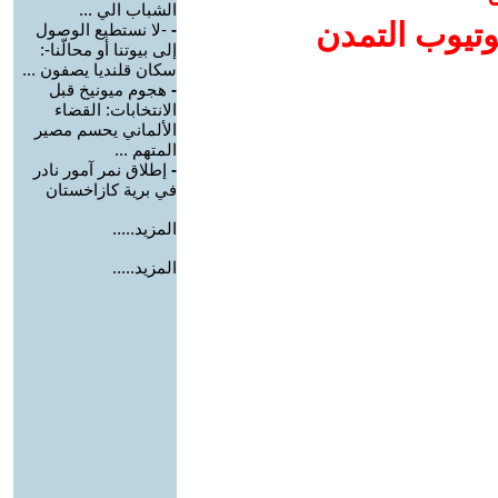
الشباب الي ...
وتيوب التمدن
-
-لا نستطيع الوصول
إلى بيوتنا أو محالّنا-:
سكان قلنديا يصفون ...
-
هجوم ميونيخ قبل
الانتخابات: القضاء
الألماني يحسم مصير
المتهم ...
-
إطلاق نمر آمور نادر
في برية كازاخستان
المزيد.....
المزيد.....