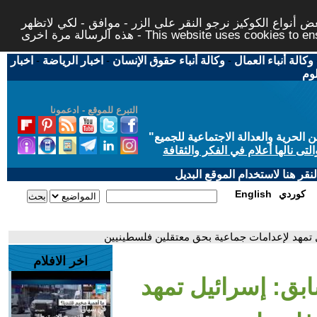
 أنواع الكوكيز نرجو النقر على الزر - موافق - لكي لاتظهر
This website uses cookies to ensure you ge
وكالة أنباء العمال
-
وكالة أنباء حقوق الإنسان
-
اخبار الرياضة
-
اخبار
لوم
التبرع للموقع - ادعمونا
حرية والعدالة الاجتماعية للجميع
"
تى نالها أعلام في الفكر والثقافة
قر هنا لاستخدام الموقع البديل
كوردي
English
 تمهد لإعدامات جماعية بحق معتقلين فلسطينيين
اخر الافلام
بق: إسرائيل تمهد