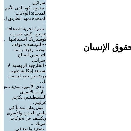
إسرائيل
-
مندوب كوبا لدى الأمم
المتحدة: الولايات
المتحدة تمهد الطريق ل
...
-
منارة لحرية الصحافة
تتراجع.. كيف خسرت
كوستاريكا استثنائيتها ...
-
-اليونيسف- توقف
حقوق الإنسان
موظفا رفيعا بتهمة
التجسس لصالح
إسرائيل
-
الخارجية الروسية: لا
نستبعد إمكانية ظهور
مرشحين جدد لمنصب
ال ...
-
نادي الأسير: تمديد منع
زيارات الأسرى
الفلسطينيين يكرّس
عزلهم ...
-
عون يعلن تقدماً في
ملفي الحدود والأسرى
ويكشف عن تحركات
أمريك ...
-
تصعيد واسع في