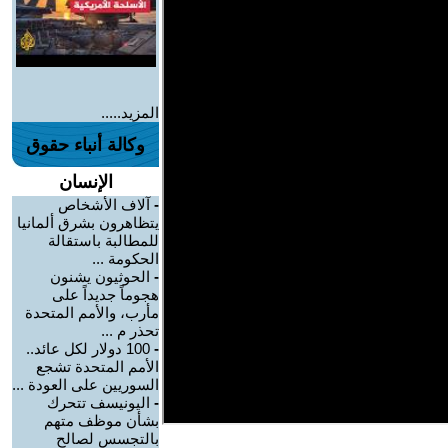
المزيد.....
وكالة أنباء حقوق
الإنسان
-
آلاف الأشخاص
يتظاهرون بشرق ألمانيا
للمطالبة باستقالة
الحكومة ...
-
الحوثيون يشنون
هجوماً جديداً على
مأرب، والأمم المتحدة
تحذر م ...
-
100 دولار لكل عائد..
الأمم المتحدة تشجع
السوريين على العودة ...
-
اليونيسف تتحرك
بشأن موظف متهم
بالتجسس لصالح