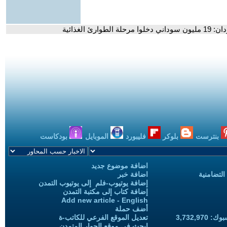
ئ الغذائية
بنترست
بلوكر
فليبورد
الموبايل
بودكاست
اضافة موضوع جديد
التضامنية
اضافة خبر
إضافة يوتيوب-فلم إلى يوتيوب التمدن
إضافة كتاب إلى مكتبة التمدن
Add new article - English
أضف حملة
3,732,97
تعديل الموقع الفرعي للكاتب-ة
ابحث في موقع الحوار المتمدن