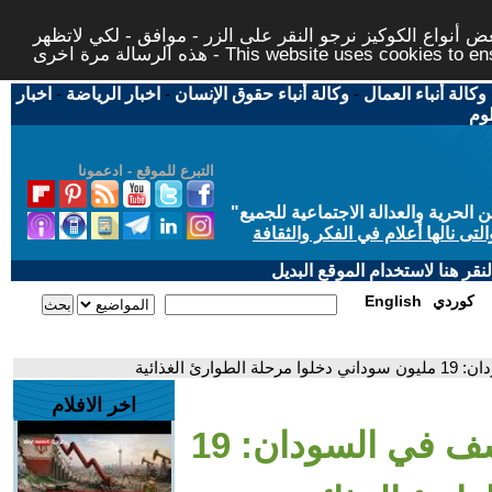
 أنواع الكوكيز نرجو النقر على الزر - موافق - لكي لاتظهر
This website uses cookies to ensure you ge
وكالة أنباء العمال
-
وكالة أنباء حقوق الإنسان
-
اخبار الرياضة
-
اخبار
لوم
التبرع للموقع - ادعمونا
حرية والعدالة الاجتماعية للجميع
"
تى نالها أعلام في الفكر والثقافة
قر هنا لاستخدام الموقع البديل
كوردي
English
ئ الغذائية
اخر الافلام
- ممثل منظمة اليونيسف في السودان: 19