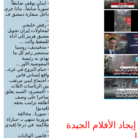
-
لبنان يوقف ضابطاً
سورياً سابقاً.. ماذا جرى
داخل سفارة دمشق ف
...
-
رفض خليجي
لمحاولات إيران تحويل
مضيق هرمز إلى أداة
للضغط والت ...
-
مدفيديف: روسيا
ستنتصر رغم كل ما
تهذي به رئيسة
المفوضية الأور ...
-
خيام النزوح في غزة..
واقع إنساني قاس
-
اجتماع ليبي مرتقب
بين الرئاسات الثلاث
-
-المصري- السيد يعلق
ساخرا على وصف
أطلقه ترامب بحقه
(فيديو)
-
سوريا.. مخالفة
مرورية تنتهي بـ -مباراة
جاد الأفلام الجيدة
ملاكمة- في درعا (فيدي
...
ا
-
فانس: الولايات