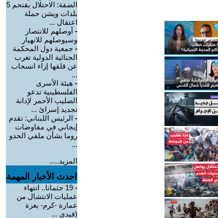
الضفة: الاحتلال يقتحم 5
بلدات ويشن حملة
اعتقال ...
-
أوصلهم للانتصار
وسيوصلهم للانهيار
-
جمعية دول المحكمة
الجنائية الدولية تعرب
عن قلقها إزاء انسحاب
...
-
هيئة الأسرى
الفلسطينية تدعو
الصليب الأحمر لإدانة
تجديد إسرائ ...
-
الرئيس اللبناني: تقدم
إيجابي في مفاوضات
روما بشأن ملفي الحدو
...
المزيد.....
احدث الأخبار المهمة
-
19 جثمانا.. انتهاء
عمليات الانتشال من
عمارة -كرم- بغزة
(فيدي ...